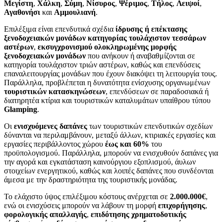
Μεγίστη
,
Χάλκη
,
Σύμη
,
Νίσυρος
,
Ψέριμος
,
Τήλος
,
Λειψοί
,
Αγαθονήσι
και
Αμμουλιανή
.
Επιλέξιμα είναι επενδυτικά σχέδια
ίδρυσης ή επέκτασης
ξενοδοχειακών μονάδων κατηγορίας τουλάχιστον τεσσάρων
αστέρων
,
εκσυγχρονισμού ολοκληρωμένης μορφής
ξενοδοχειακών μονάδων
που ανήκουν ή αναβαθμίζονται σε
κατηγορία τουλάχιστον τριών αστέρων, καθώς και επενδύσεις
επαναλειτουργίας μονάδων που έχουν διακόψει τη λειτουργία τους.
Παράλληλα, προβλέπεται η δυνατότητα ενίσχυσης οργανωμένων
τουριστικών κατασκηνώσεων
, επενδύσεων σε παραδοσιακά ή
διατηρητέα κτίρια και τουριστικών καταλυμάτων υπαίθρου τύπου
Glamping
.
Οι
ενισχυόμενες δαπάνες
των τουριστικών επενδυτικών σχεδίων
δύνανται να περιλαμβάνουν, μεταξύ άλλων, κτιριακές εργασίες και
εργασίες περιβάλλοντος χώρου
έως και 60%
του
προϋπολογισμού. Παράλληλα, μπορούν να ενισχυθούν δαπάνες για
την αγορά και εγκατάσταση καινούργιου εξοπλισμού, άυλων
στοιχείων ενεργητικού, καθώς και λοιπές δαπάνες που συνδέονται
άμεσα με την δραστηριότητα της τουριστικής μονάδας.
Το ελάχιστο ύψος επιλέξιμου κόστους ανέρχεται σε
2.000.000€
,
ενώ οι ενισχύσεις μπορούν να λάβουν τη μορφή
επιχορήγησης
,
φορολογικής απαλλαγής
,
επιδότησης χρηματοδοτικής