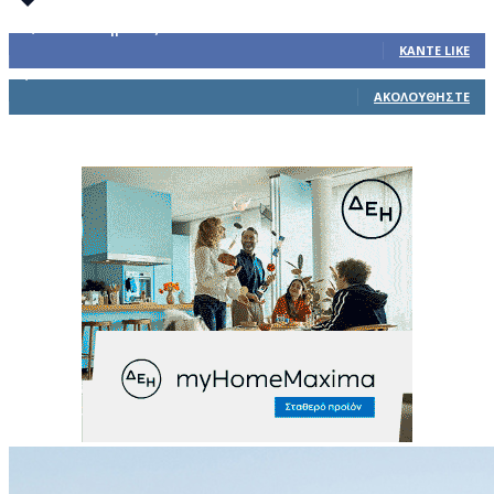
32,793
Υποστηρικτές
ΚΆΝΤΕ LIKE
1,914
Ακόλουθοι
ΑΚΟΛΟΥΘΉΣΤΕ