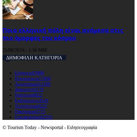
Ποια ελληνική πόλη είναι ανάμεσα στις
πιο όμορφες του κόσμου
25/08/2024 - 1:36 ΜΜ
ΔΗΜΟΦΙΛΗ ΚΑΤΗΓΟΡΙΑ
Ειδησεις
63999
Προορισμοι
17606
Αεροπορικά
11100
Διαμονη
10178
Ναυτιλια
4822
Εκδηλώσεις
4541
Τεχνολογια
4523
Οικονομια
3775
Uncategorised
2555
© Tourism Today - Newsportal - Ειδησεογραφία