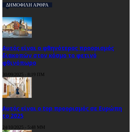
ΔΗΜΟΦΙΛΗ ΑΡΘΡΑ
Αυτός είναι ο φθηνότερος προορισμός
διακοπών στον κόσμο το φετινό
φθινόπωρο
30/09/2025 - 8:19 ΠΜ
Αυτός είναι ο top προορισμός σε Ευρώπη
το 2025
24/10/2025 - 5:48 ΜΜ