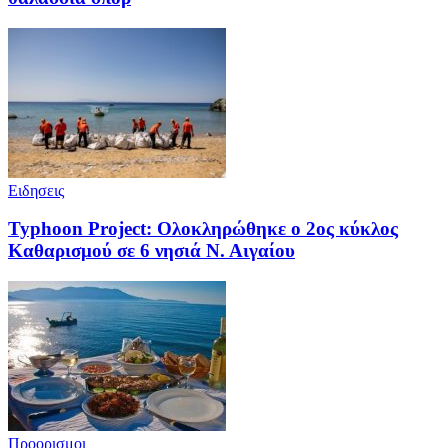
Ειδησεις
Typhoon Project: Ολοκληρώθηκε ο 2ος κύκλος
Καθαρισμού σε 6 νησιά Ν. Αιγαίου
Προορισμοι