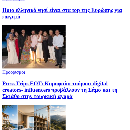
Ποιο ελληνικό νησί είναι στα top της Ευρώπης για
φαγητό
Προορισμοι
Press Trips EΟΤ: Kορυφαίοι τούρκοι digital
creators- influencers προβάλλουν τη Σάμο και τη
Σκιάθο στην τουρκική αγορά