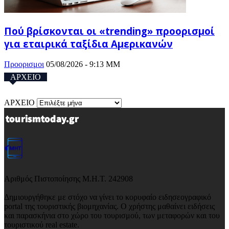
Πού βρίσκονται οι «trending» προορισμοί
για εταιρικά ταξίδια Αμερικανών
Προορισμοι
05/08/2026 - 9:13 ΜΜ
ΑΡΧΕΙΟ
ΑΡΧΕΙΟ
Αριθμός Πιστοποίησης Μ.Η.Τ. 242908
Δημιουργήθηκε με στόχο να γίνει το κορυφαίο ειδησεογραφικό
portal της τουριστικής βιομηχανίας. Ο χρήστης μαθαίνει ειδήσεις
και παρασκήνια στο χώρο του τουρισμού, των μεταφορών και του
τουριστικού real estate.