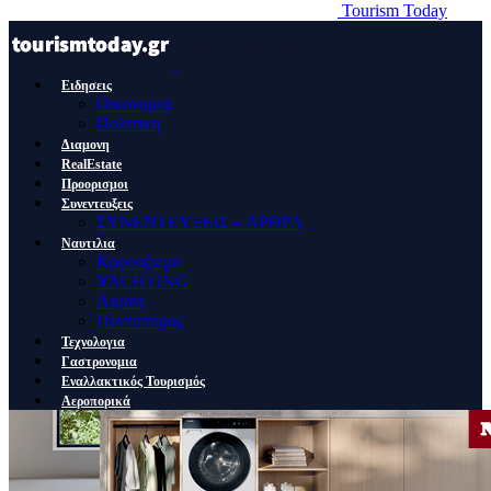
Tourism Today
Ειδησεις
Οικονομια
Πολιτικη
Διαμονη
RealEstate
Προορισμοι
Συνεντευξεις
ΣΥΝΕΝΤΕΥΞΕΙΣ – ΑΡΘΡΑ
Ναυτιλια
Κρουαζιερα
YACHTING
Λιμανι
Ποντοπορος
Τεχνολογια
Γαστρονομια
Εναλλακτικός Τουρισμός
Αεροπορικά