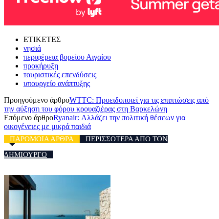
ΕΤΙΚΕΤΕΣ
νησιά
περιφέρεια βορείου Αιγαίου
προκήρυξη
τουριστικές επενδύσεις
υπουργείο ανάπτυξης
Προηγούμενο άρθρο
WTTC: Προειδοποιεί για τις επιπτώσεις από
την αύξηση του φόρου κρουαζιέρας στη Βαρκελώνη
Επόμενο άρθρο
Ryanair: Αλλάζει την πολιτική θέσεων για
οικογένειες με μικρά παιδιά
ΠΑΡΟΜΟΙΑ ΑΡΘΡΑ
ΠΕΡΙΣΣΟΤΕΡΑ ΑΠΟ ΤΟΝ
ΔΗΜΙΟΥΡΓΟ