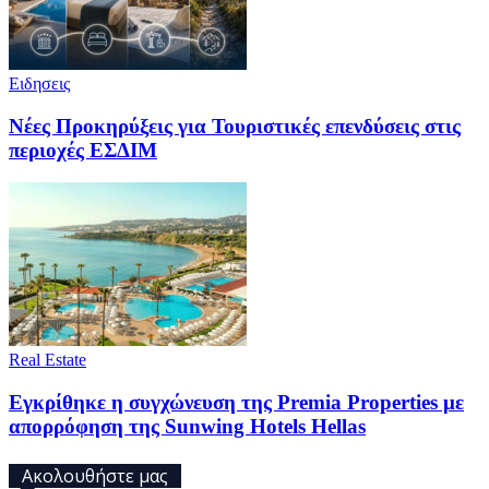
Ειδησεις
Νέες Προκηρύξεις για Τουριστικές επενδύσεις στις
περιοχές ΕΣΔΙΜ
Real Estate
Εγκρίθηκε η συγχώνευση της Premia Properties με
απορρόφηση της Sunwing Hotels Hellas
Ακολουθήστε μας