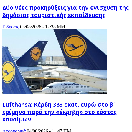
Δύο νέες προκηρύξεις για την ενίσχυση της
δημόσιας τουριστικής εκπαίδευσης
Ειδησεις
03/08/2026 - 12:38 ΜΜ
Lufthansa: Κέρδη 383 εκατ. ευρώ στο β΄
τρίμηνο παρά την «έκρηξη» στο κόστος
καυσίμων
Αεροπορικά
04/08/2026 - 11:47 ΠΜ