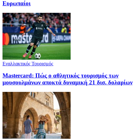
Ευρωπαίοι
Εναλλακτικός Τουρισμός
Mastercard: Πώς ο αθλητικός τουρισμός των
μουσουλμάνων αποκτά δυναμική 21 δισ. δολαρίων