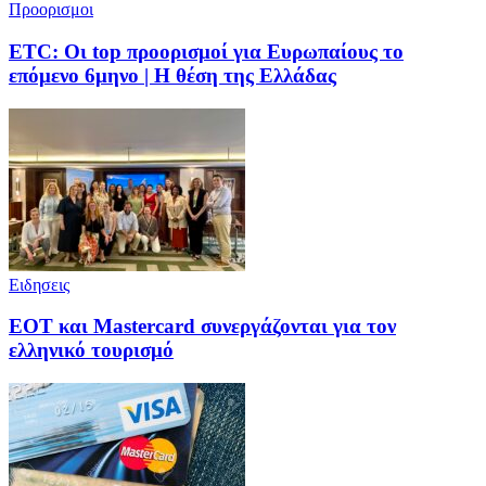
Προορισμοι
ETC: Οι top προορισμοί για Ευρωπαίους το
επόμενο 6μηνο | Η θέση της Ελλάδας
Ειδησεις
ΕΟΤ και Mastercard συνεργάζονται για τον
ελληνικό τουρισμό