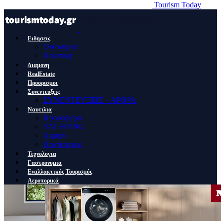
Tourism Today
Ειδησεις
Οικονομια
Πολιτικη
Διαμονη
RealEstate
Προορισμοι
Συνεντευξεις
ΣΥΝΕΝΤΕΥΞΕΙΣ – ΑΡΘΡΑ
Ναυτιλια
Κρουαζιερα
YACHTING
Λιμανι
Ποντοπορος
Τεχνολογια
Γαστρονομια
Εναλλακτικός Τουρισμός
Αεροπορικά