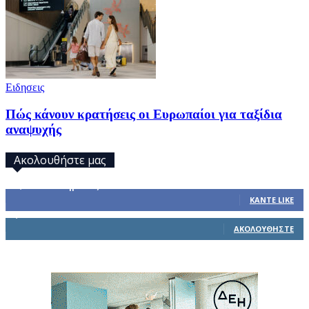
Ειδησεις
Πώς κάνουν κρατήσεις οι Ευρωπαίοι για ταξίδια
αναψυχής
Ακολουθήστε μας
32,793
Υποστηρικτές
ΚΆΝΤΕ LIKE
1,914
Ακόλουθοι
ΑΚΟΛΟΥΘΉΣΤΕ