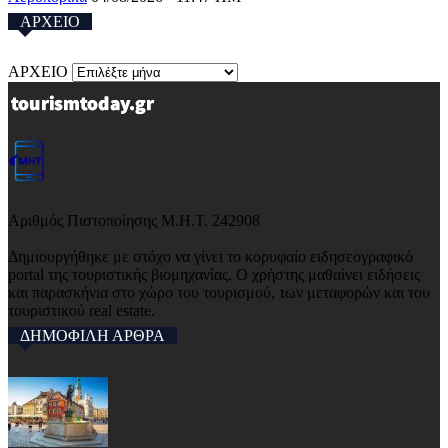
ΑΡΧΕΙΟ
ΑΡΧΕΙΟ
Αριθμός Πιστοποίησης Μ.Η.Τ. 242908
Δημιουργήθηκε με στόχο να γίνει το κορυφαίο ειδησεογραφικό
portal της τουριστικής βιομηχανίας. Ο χρήστης μαθαίνει ειδήσεις
και παρασκήνια στο χώρο του τουρισμού, των μεταφορών και του
τουριστικού real estate.
ΔΗΜΟΦΙΛΗ ΑΡΘΡΑ