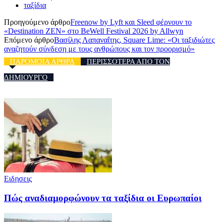
ταξίδια
Προηγούμενο άρθρο
Freenow by Lyft και Sleed φέρνουν το
«Destination ZEN» στο BeWell Festival 2026 by Allwyn
Επόμενο άρθρο
Βασίλης Λαπαναΐτης, Square Lime: «Οι ταξιδιώτες
αναζητούν σύνδεση με τους ανθρώπους και τον προορισμό»
ΠΑΡΟΜΟΙΑ ΑΡΘΡΑ
ΠΕΡΙΣΣΟΤΕΡΑ ΑΠΟ ΤΟΝ
ΔΗΜΙΟΥΡΓΟ
Ειδησεις
Πώς αναδιαμορφώνουν τα ταξίδια οι Ευρωπαίοι