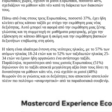
ευρωπαϊκές χώρες, σχεδόν οι μισοί Ευρωπαίοι, ποσοστό 48%,
σχεδιάζουν να μάθουν κάτι νέο κατά τη διάρκεια των διακοπών
τους.
Πάνω από ένας στους τρεις Ευρωπαίους, ποσοστό 37%, έχει ήδη
κλείσει φέτος κάποιο ταξίδι με στόχο την εκμάθηση μιας νέας
δεξιότητας. Αυτό μπορεί να αφορά από την εκμάθηση μιας ξένης
γλώσσας και τη συμμετοχή σε μαθήματα μαγειρικής, μέχρι την
εξάσκηση σε κάποιο άθλημα ή ακόμη και την εκμάθηση βασικών
δεξιοτήτων επιβίωσης στη φύση.
Η τάση είναι ιδιαίτερα έντονη στις νεότερες ηλικίες, με το 57% των
ατόμων ηλικίας 18-24 ετών και το 52% των ταξιδιωτών ηλικίας 25-
34 ετών να έχουν ήδη οργανώσει ένα αντίστοιχο ταξίδι.
Παράλληλα, περισσότεροι από τους μισούς Ευρωπαίους (51%)
δηλώνουν ότι το ταξίδι αποκτά μεγαλύτερη αξία όταν τους δίνει τη
δυνατότητα να μάθουν κάτι νέο, ενώ σχεδόν οι μισοί (48%)
θεωρούν ότι οι γνώσεις και οι δεξιότητες που αποκτούν αποτελούν
πλέον πιο πολύτιμο «αναμνηστικό» από τα παραδοσιακά σουβενίρ.