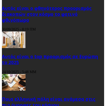
Αυτός είναι ο φθηνότερος προορισμός
διακοπών στον κόσμο το φετινό
φθινόπωρο
30/09/2025 - 8:19 ΠΜ
Αυτός είναι ο top προορισμός σε Ευρώπη
το 2025
24/10/2025 - 5:48 ΜΜ
Ποια ελληνική πόλη είναι ανάμεσα στις
πιο όμορφες του κόσμου