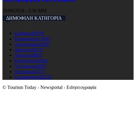
25/08/2024 - 1:36 ΜΜ
ΔΗΜΟΦΙΛΗ ΚΑΤΗΓΟΡΙΑ
Ειδησεις
63979
Προορισμοι
17605
Αεροπορικά
11097
Διαμονη
10176
Ναυτιλια
4820
Εκδηλώσεις
4541
Τεχνολογια
4523
Οικονομια
3773
Uncategorised
2555
© Tourism Today - Newsportal - Ειδησεογραφία