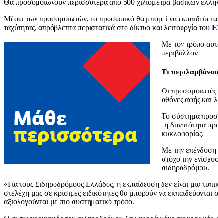
Θα προσομοιώνουν περισσότερα από 500 χιλιόμετρα βασικών ελληνι
Μέσω των προσομοιωτών, το προσωπικό θα μπορεί να εκπαιδεύεται
ταχύτητας, απρόβλεπτα περιστατικά στο δίκτυο και λειτουργία του
E
Με τον τρόπο αυτ
περιβάλλον.
Τι περιλαμβάνου
Οι προσομοιωτές 
οθόνες αφής και 
Το σύστημα προσ
τη δυνατότητα πρ
κυκλοφορίας.
Με την επένδυση 
στόχο την ενίσχυσ
σιδηροδρόμου.
«Για τους Σιδηροδρόμους Ελλάδος, η εκπαίδευση δεν είναι μια τυπι
στελέχη μας σε κρίσιμες ειδικότητες θα μπορούν να εκπαιδεύονται 
αξιολογούνται με πιο συστηματικό τρόπο.