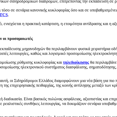
κών σιδηροδρομικών διαδρομών, επιτρέποντας την εκπαίδευση σε ρε
 τόσο σε σενάρια κανονικής κυκλοφορίας όσο και σε υποβαθμισμένε
TCS
.
ό, ενισχύεται η πρακτική κατάρτιση, η ετοιμότητα αντίδρασης και η 
ν οι προσομοιωτές
εκπαίδευσης μηχανοδηγών θα περιλαμβάνουν φυσικά χειριστήρια οδή
λοιπές λειτουργίες, καθώς και λογισμικό προσομοίωσης ηλεκτροκίνητη
ομοίωσης ρύθμισης κυκλοφορίας και
τηλεδιοίκησης
θα περιλαμβάνει
οσομοίωσης ηλεκτρονικού συστήματος διασφάλισης, σηματοδότησης, τ
αυτή, οι Σιδηρόδρομοι Ελλάδος διαμορφώνουν μια νέα βάση για πιο 
η της επιχειρησιακής πειθαρχίας, της κοινής αντίληψης μεταξύ των κ
κή διαδικασία. Είναι βασικός πυλώνας ασφάλειας, αξιοπιστίας και επ
σε ρεαλιστικές συνθήκες λειτουργίας, να δοκιμάζουν σενάρια υποβαθμ