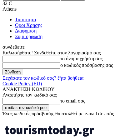
32
C
Athens
Ταυτοτητα
Οροι Χρησης
Διαφημιση
Συμμορφωση
συνδεθείτε
Καλωσήρθατε! Συνδεθείτε στον λογαριασμό σας
το όνομα χρήστη σας
ο κωδικός πρόσβασης σας
Ξεχάσατε τον κωδικό σας? ζήτα βοήθεια
Cookie Policy (EU)
ΑΝΑΚΤΗΣΗ ΚΩΔΙΚΟΥ
Ανακτήστε τον κωδικό σας
το email σας
Ένας κωδικός πρόσβασης θα σταλθεί με e-mail σε εσάς.