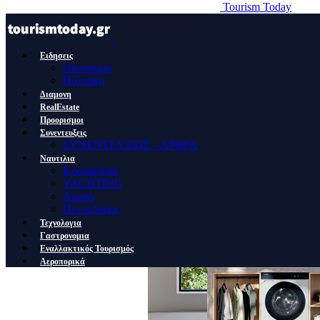
Tourism Today
Ειδησεις
Οικονομια
Πολιτικη
Διαμονη
RealEstate
Προορισμοι
Συνεντευξεις
ΣΥΝΕΝΤΕΥΞΕΙΣ – ΑΡΘΡΑ
Ναυτιλια
Κρουαζιερα
YACHTING
Λιμανι
Ποντοπορος
Τεχνολογια
Γαστρονομια
Εναλλακτικός Τουρισμός
Αεροπορικά