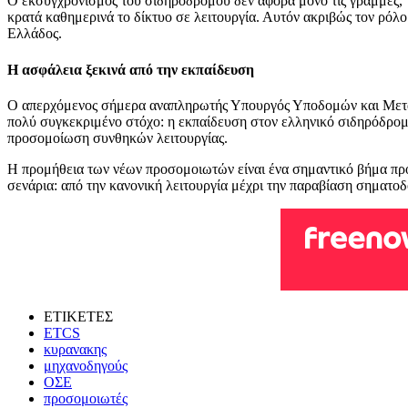
Ο εκσυγχρονισμός του σιδηροδρόμου δεν αφορά μόνο τις γραμμές, τ
κρατά καθημερινά το δίκτυο σε λειτουργία. Αυτόν ακριβώς τον ρόλ
Ελλάδος.
Η ασφάλεια ξεκινά από την εκπαίδευση
Ο απερχόμενος σήμερα αναπληρωτής Υπουργός Υποδομών και Με
πολύ συγκεκριμένο στόχο: η εκπαίδευση στον ελληνικό σιδηρόδρομο 
προσομοίωση συνθηκών λειτουργίας.
Η προμήθεια των νέων προσομοιωτών είναι ένα σημαντικό βήμα προς
σενάρια: από την κανονική λειτουργία μέχρι την παραβίαση σηματοδ
ΕΤΙΚΕΤΕΣ
ETCS
κυρανακης
μηχανοδηγούς
ΟΣΕ
προσομοιωτές