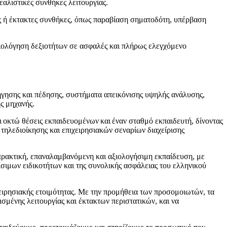
αλιστικές συνθήκες λειτουργίας.
ς ή έκτακτες συνθήκες, όπως παραβίαση σηματοδότη, υπέρβαση
αξιολόγηση δεξιοτήτων σε ασφαλές και πλήρως ελεγχόμενο
γησης και πέδησης, συστήματα απεικόνισης υψηλής ανάλυσης,
ς μηχανής.
 οκτώ θέσεις εκπαιδευομένων και έναν σταθμό εκπαιδευτή, δίνοντας
ηλεδιοίκησης και επιχειρησιακών σεναρίων διαχείρισης
πρακτική, επαναλαμβανόμενη και αξιολογήσιμη εκπαίδευση, με
ρίσιμων ειδικοτήτων και της συνολικής ασφάλειας του ελληνικού
ιχειρησιακής ετοιμότητας. Με την προμήθεια των προσομοιωτών, τα
ισμένης λειτουργίας και έκτακτων περιστατικών, και να