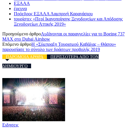
ΕΞΑΑΑ
έρευνα
Πρόεδρος ΕΞΑΑΑ Λαμπρινή Καρανάσιου
τουρίστες «Περί Ικανοποίησης Ξενοδοχείων και Απόδοσης
Ξενοδοχείων Αττικής 2019»
Προηγούμενο άρθρο
Αυξάνονται οι παραγγελίες για το Βoeing 737
MAX στο Dubai Airshow
Επόμενο άρθρο
Η «Σύμπραξη Τουρισμού Καβάλας – Θάσου»
παρουσίασε το σύνολο των δράσεων προβολής 2019
ΠΑΡΟΜΟΙΑ ΑΡΘΡΑ
ΠΕΡΙΣΣΟΤΕΡΑ ΑΠΟ ΤΟΝ
ΔΗΜΙΟΥΡΓΟ
Ειδησεις