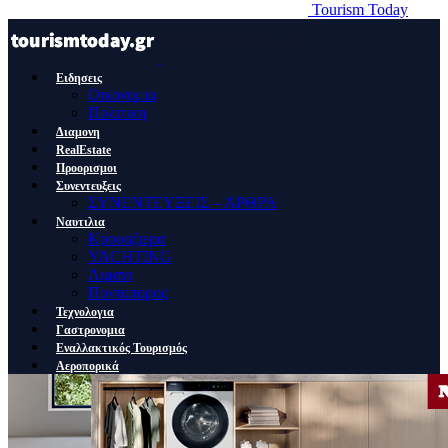
Tourism Today
Ειδησεις
Οικονομια
Πολιτικη
Διαμονη
RealEstate
Προορισμοι
Συνεντευξεις
ΣΥΝΕΝΤΕΥΞΕΙΣ – ΑΡΘΡΑ
Ναυτιλια
Κρουαζιερα
YACHTING
Λιμανι
Ποντοπορος
Τεχνολογια
Γαστρονομια
Εναλλακτικός Τουρισμός
Αεροπορικά