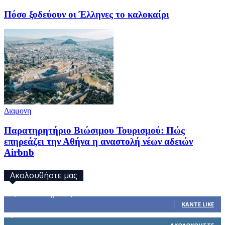
Πόσο ξοδεύουν οι Έλληνες το καλοκαίρι
Διαμονη
Παρατηρητήριο Βιώσιμου Τουρισμού: Πώς
επηρεάζει την Αθήνα η αναστολή νέων αδειών
Airbnb
Ακολουθήστε μας
32,793
Υποστηρικτές
ΚΆΝΤΕ LIKE
1,914
Ακόλουθοι