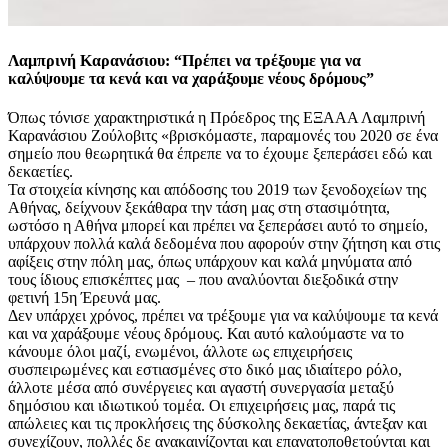
Λαμπρινή Καρανάσιου: “Πρέπει να τρέξουμε για να
καλύψουμε τα κενά και να χαράξουμε νέους δρόμους”
Όπως τόνισε χαρακτηριστικά η Πρόεδρος της ΕΞΑΑΑ Λαμπρινή
Καρανάσιου Ζούλοβιτς «βρισκόμαστε, παραμονές του 2020 σε ένα
σημείο που θεωρητικά θα έπρεπε να το έχουμε ξεπεράσει εδώ και
δεκαετίες.
Τα στοιχεία κίνησης και απόδοσης του 2019 των ξενοδοχείων της
Αθήνας, δείχνουν ξεκάθαρα την τάση μας στη στασιμότητα,
ωστόσο η Αθήνα μπορεί και πρέπει να ξεπεράσει αυτό το σημείο,
υπάρχουν πολλά καλά δεδομένα που αφορούν στην ζήτηση και στις
αφίξεις στην πόλη μας, όπως υπάρχουν και καλά μηνύματα από
τους ίδιους επισκέπτες μας – που αναλύονται διεξοδικά στην
φετινή 15η Έρευνά μας.
Δεν υπάρχει χρόνος, πρέπει να τρέξουμε για να καλύψουμε τα κενά
και να χαράξουμε νέους δρόμους. Και αυτό καλούμαστε να το
κάνουμε όλοι μαζί, ενωμένοι, άλλοτε ως επιχειρήσεις
συσπειρωμένες και εστιασμένες στο δικό μας ιδιαίτερο ρόλο,
άλλοτε μέσα από συνέργειες και αγαστή συνεργασία μεταξύ
δημόσιου και ιδιωτικού τομέα. Οι επιχειρήσεις μας, παρά τις
απώλειες και τις προκλήσεις της δύσκολης δεκαετίας, άντεξαν και
συνεχίζουν, πολλές δε ανακαινίζονται και επανατοποθετούνται και