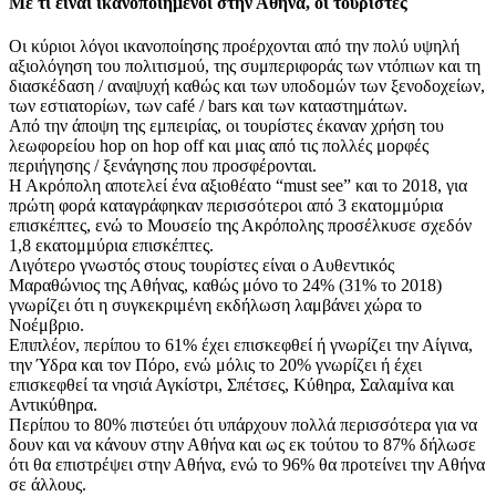
Με τι είναι ικανοποιημένοι στην Αθήνα, οι τουρίστες
Οι κύριοι λόγοι ικανοποίησης προέρχονται από την πολύ υψηλή
αξιολόγηση του πολιτισμού, της συμπεριφοράς των ντόπιων και τη
διασκέδαση / αναψυχή καθώς και των υποδομών των ξενοδοχείων,
των εστιατορίων, των café / bars και των καταστημάτων.
Από την άποψη της εμπειρίας, οι τουρίστες έκαναν χρήση του
λεωφορείου hop on hop off και μιας από τις πολλές μορφές
περιήγησης / ξενάγησης που προσφέρονται.
Η Ακρόπολη αποτελεί ένα αξιοθέατο “must see” και το 2018, για
πρώτη φορά καταγράφηκαν περισσότεροι από 3 εκατομμύρια
επισκέπτες, ενώ το Μουσείο της Ακρόπολης προσέλκυσε σχεδόν
1,8 εκατομμύρια επισκέπτες.
Λιγότερο γνωστός στους τουρίστες είναι ο Αυθεντικός
Μαραθώνιος της Αθήνας, καθώς μόνο το 24% (31% το 2018)
γνωρίζει ότι η συγκεκριμένη εκδήλωση λαμβάνει χώρα το
Νοέμβριο.
Επιπλέον, περίπου το 61% έχει επισκεφθεί ή γνωρίζει την Αίγινα,
την Ύδρα και τον Πόρο, ενώ μόλις το 20% γνωρίζει ή έχει
επισκεφθεί τα νησιά Αγκίστρι, Σπέτσες, Κύθηρα, Σαλαμίνα και
Αντικύθηρα.
Περίπου το 80% πιστεύει ότι υπάρχουν πολλά περισσότερα για να
δουν και να κάνουν στην Αθήνα και ως εκ τούτου το 87% δήλωσε
ότι θα επιστρέψει στην Αθήνα, ενώ το 96% θα προτείνει την Αθήνα
σε άλλους.