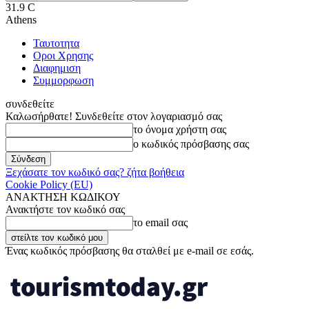
31.9
C
Athens
Ταυτοτητα
Οροι Χρησης
Διαφημιση
Συμμορφωση
συνδεθείτε
Καλωσήρθατε! Συνδεθείτε στον λογαριασμό σας
το όνομα χρήστη σας
ο κωδικός πρόσβασης σας
Ξεχάσατε τον κωδικό σας? ζήτα βοήθεια
Cookie Policy (EU)
ΑΝΑΚΤΗΣΗ ΚΩΔΙΚΟΥ
Ανακτήστε τον κωδικό σας
το email σας
Ένας κωδικός πρόσβασης θα σταλθεί με e-mail σε εσάς.