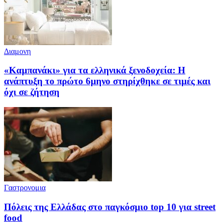
Διαμονη
«Καμπανάκι» για τα ελληνικά ξενοδοχεία: Η
ανάπτυξη το πρώτο 6μηνο στηρίχθηκε σε τιμές και
όχι σε ζήτηση
Γαστρονομια
Πόλεις της Ελλάδας στο παγκόσμιο top 10 για street
food