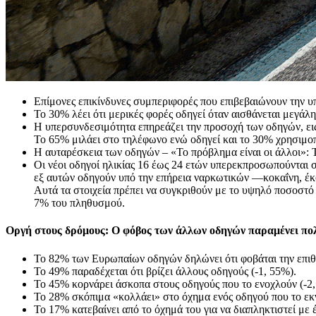
Επίμονες επικίνδυνες συμπεριφορές που επιβεβαιώνουν την υ
Το 30% λέει ότι μερικές φορές οδηγεί όταν αισθάνεται μεγάλ
Η υπερσυνδεσιμότητα επηρεάζει την προσοχή των οδηγών, εις
Το 65% μιλάει στο τηλέφωνο ενώ οδηγεί και το 30% χρησιμοπ
Η αυταρέσκεια των οδηγών – «Το πρόβλημα είναι οι άλλοι»: 
Οι νέοι οδηγοί ηλικίας 16 έως 24 ετών υπερεκπροσωπούνται σ
εξ αυτών οδηγούν υπό την επήρεια ναρκωτικών —κοκαΐνη, έκσ
Αυτά τα στοιχεία πρέπει να συγκριθούν με το υψηλό ποσοστό
7% του πληθυσμού.
Οργή στους δρόμους: Ο φόβος των άλλων οδηγών παραμένει πο
To 82% των Ευρωπαίων οδηγών δηλώνει ότι φοβάται την επι
Το 49% παραδέχεται ότι βρίζει άλλους οδηγούς (-1, 55%).
Το 45% κορνάρει άσκοπα στους οδηγούς που το ενοχλούν (-2,
Το 28% σκόπιμα «κολλάει» στο όχημα ενός οδηγού που το εκν
Το 17% κατεβαίνει από το όχημά του για να διαπληκτιστεί με 