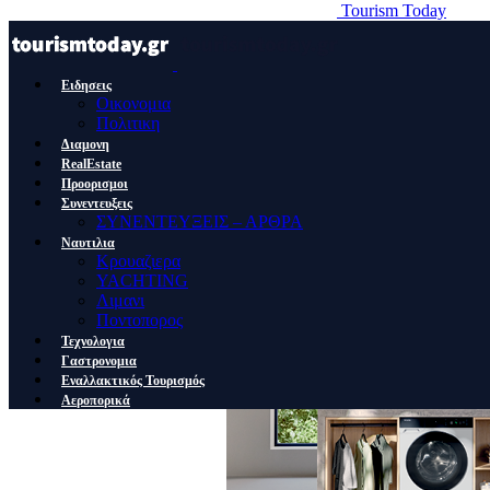
Tourism Today
Ειδησεις
Οικονομια
Πολιτικη
Διαμονη
RealEstate
Προορισμοι
Συνεντευξεις
ΣΥΝΕΝΤΕΥΞΕΙΣ – ΑΡΘΡΑ
Ναυτιλια
Κρουαζιερα
YACHTING
Λιμανι
Ποντοπορος
Τεχνολογια
Γαστρονομια
Εναλλακτικός Τουρισμός
Αεροπορικά