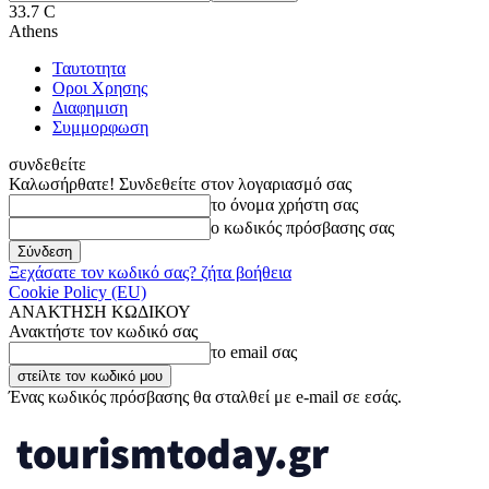
33.7
C
Athens
Ταυτοτητα
Οροι Χρησης
Διαφημιση
Συμμορφωση
συνδεθείτε
Καλωσήρθατε! Συνδεθείτε στον λογαριασμό σας
το όνομα χρήστη σας
ο κωδικός πρόσβασης σας
Ξεχάσατε τον κωδικό σας? ζήτα βοήθεια
Cookie Policy (EU)
ΑΝΑΚΤΗΣΗ ΚΩΔΙΚΟΥ
Ανακτήστε τον κωδικό σας
το email σας
Ένας κωδικός πρόσβασης θα σταλθεί με e-mail σε εσάς.