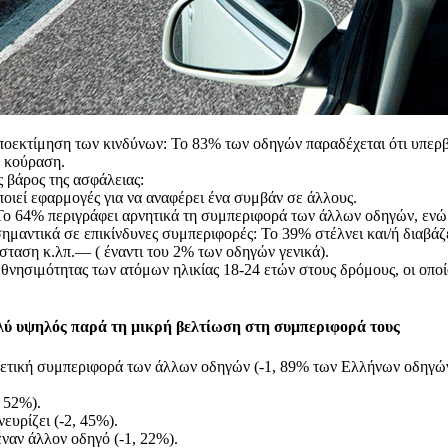
ποεκτίμηση των κινδύνων: Το 83% των οδηγών παραδέχεται ότι υπερβα
η κούραση.
 βάρος της ασφάλειας:
οιεί εφαρμογές για να αναφέρει ένα συμβάν σε άλλους.
Το 64% περιγράφει αρνητικά τη συμπεριφορά των άλλων οδηγών, ενώ τ
ημαντικά σε επικίνδυνες συμπεριφορές: Το 39% στέλνει και/ή διαβάζ
ταση κ.λπ.— ( έναντι του 2% των οδηγών γενικά).
 θνησιμότητας των ατόμων ηλικίας 18-24 ετών στους δρόμους, οι οπο
λύ υψηλός παρά τη μικρή βελτίωση στη συμπεριφορά τους
θετική συμπεριφορά των άλλων οδηγών (-1, 89% των Ελλήνων οδηγών
 52%).
ευρίζει (-2, 45%).
έναν άλλον οδηγό (-1, 22%).