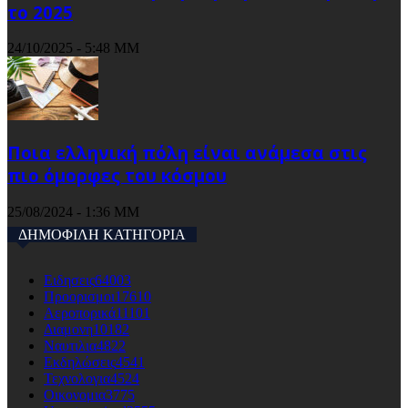
το 2025
24/10/2025 - 5:48 ΜΜ
Ποια ελληνική πόλη είναι ανάμεσα στις
πιο όμορφες του κόσμου
25/08/2024 - 1:36 ΜΜ
ΔΗΜΟΦΙΛΗ ΚΑΤΗΓΟΡΙΑ
Ειδησεις
64003
Προορισμοι
17610
Αεροπορικά
11101
Διαμονη
10182
Ναυτιλια
4822
Εκδηλώσεις
4541
Τεχνολογια
4524
Οικονομια
3775