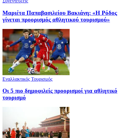
Συνεντευξεις
Μαριέτα Παπαβασιλείου Βακιάνη: «Η Ρόδος
γίνεται προορισμός αθλητικού τουρισμού»
Εναλλακτικός Τουρισμός
Οι 5 πιο δημοφιλείς προορισμοί για αθλητικό
τουρισμό