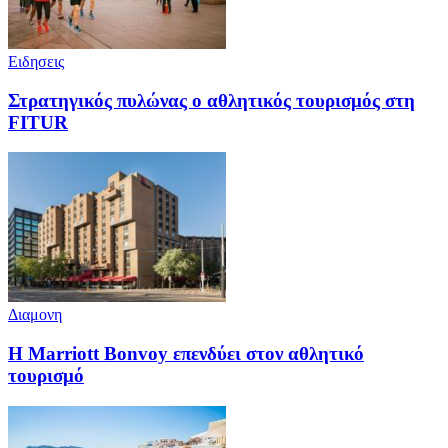
Ειδησεις
Στρατηγικός πυλώνας ο αθλητικός τουρισμός στη
FITUR
Διαμονη
Η Marriott Bonvoy επενδύει στον αθλητικό
τουρισμό