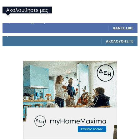
Ακολουθήστε μας
32,793
Υποστηρικτές
ΚΆΝΤΕ LIKE
1,914
Ακόλουθοι
ΑΚΟΛΟΥΘΉΣΤΕ