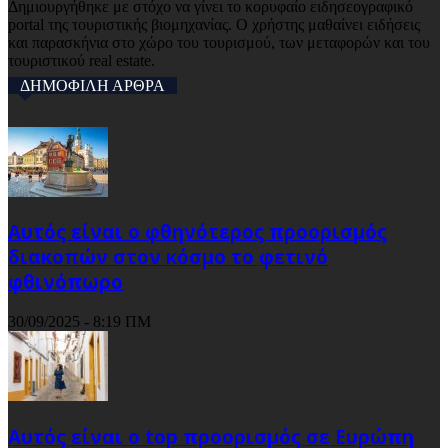
Δημιουργήθηκε με στόχο να γίνει το κορυφαίο ειδησεογραφικό
portal της τουριστικής βιομηχανίας. Ο χρήστης μαθαίνει ειδήσεις
και παρασκήνια στο χώρο του τουρισμού, των μεταφορών και του
τουριστικού real estate.
ΔΗΜΟΦΙΛΗ ΑΡΘΡΑ
Αυτός είναι ο φθηνότερος προορισμός
διακοπών στον κόσμο το φετινό
φθινόπωρο
30/09/2025 - 8:19 ΠΜ
Αυτός είναι ο top προορισμός σε Ευρώπη