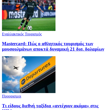
Εναλλακτικός Τουρισμός
Mastercard: Πώς ο αθλητικός τουρισμός των
μουσουλμάνων αποκτά δυναμική 21 δισ. δολαρίων
Προορισμοι
Τι είδους διεθνή ταξίδια «αντέχουν ακόμα» στις