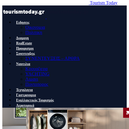
Tourism Today
Ειδησεις
Οικονομια
Πολιτικη
Διαμονη
RealEstate
Προορισμοι
Συνεντευξεις
ΣΥΝΕΝΤΕΥΞΕΙΣ – ΑΡΘΡΑ
Ναυτιλια
Κρουαζιερα
YACHTING
Λιμανι
Ποντοπορος
Τεχνολογια
Γαστρονομια
Εναλλακτικός Τουρισμός
Αεροπορικά