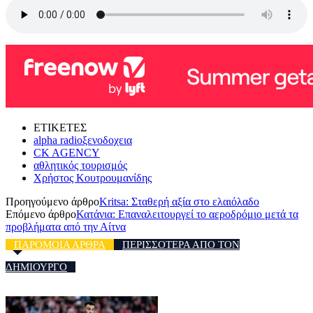
ΕΤΙΚΕΤΕΣ
alpha radioξενοδοχεια
CK AGENCY
αθλητικός τουρισμός
Χρήστος Κουτρουμανίδης
Προηγούμενο άρθρο
Kritsa: Σταθερή αξία στο ελαιόλαδο
Επόμενο άρθρο
Κατάνια: Επαναλειτουργεί το αεροδρόμιο μετά τα
προβλήματα από την Αίτνα
ΠΑΡΟΜΟΙΑ ΑΡΘΡΑ
ΠΕΡΙΣΣΟΤΕΡΑ ΑΠΟ ΤΟΝ
ΔΗΜΙΟΥΡΓΟ