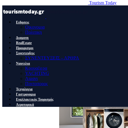
Tourism Today
Ειδησεις
Οικονομια
Πολιτικη
Διαμονη
RealEstate
Προορισμοι
Συνεντευξεις
ΣΥΝΕΝΤΕΥΞΕΙΣ – ΑΡΘΡΑ
Ναυτιλια
Κρουαζιερα
YACHTING
Λιμανι
Ποντοπορος
Τεχνολογια
Γαστρονομια
Εναλλακτικός Τουρισμός
Αεροπορικά