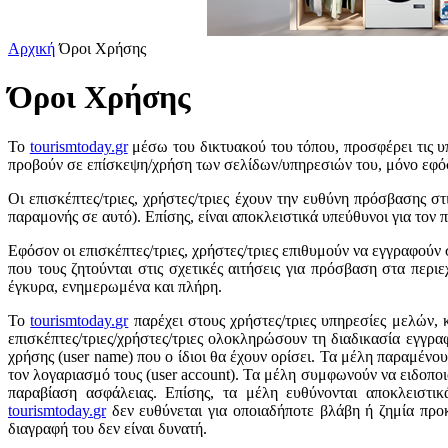
Αρχική
Όροι Χρήσης
Όροι Χρήσης
To
tourismtoday
.
gr
μέσω του δικτυακού του τόπου, προσφέρει τις υπ
προβούν σε επίσκεψη/χρήση των σελίδων/υπηρεσιών του, μόνο εφό
Οι επισκέπτες/τριες, χρήστες/τριες έχουν την ευθύνη πρόσβασης σ
παραμονής σε αυτό). Επίσης, είναι αποκλειστικά υπεύθυνοι για τον
Εφόσον οι επισκέπτες/τριες, χρήστες/τριες επιθυμούν να εγγραφούν 
που τους ζητούνται στις σχετικές αιτήσεις για πρόσβαση στα περι
έγκυρα, ενημερωμένα και πλήρη.
Το
tourismtoday
.
gr
παρέχει στους χρήστες/τριες υπηρεσίες μελών, 
επισκέπτες/τριες/χρήστες/τριες ολοκληρώσουν τη διαδικασία εγγρα
χρήσης (user name) που ο ίδιοι θα έχουν ορίσει. Τα μέλη παραμένο
τον λογαριασμό τους (user account). Τα μέλη συμφωνούν να ειδοπ
παραβίαση ασφάλειας. Επίσης, τα μέλη ευθύνονται αποκλειστι
tourismtoday
.
gr
δεν ευθύνεται για οποιαδήποτε βλάβη ή ζημία πρ
διαγραφή του δεν είναι δυνατή.