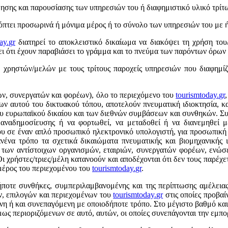
ησης και παρουσίασης των υπηρεσιών του ή διαφημιστικό υλικό τρίτω
κόπτει προσωρινά ή μόνιμα μέρος ή το σύνολο των υπηρεσιών του με ή
ay
.
gr
διατηρεί το αποκλειστικό δικαίωμα να διακόψει τη χρήση του
ει ότι έχουν παραβιάσει το γράμμα και το πνεύμα των παρόντων όρων
ν χρηστών/μελών με τους τρίτους παροχείς υπηρεσιών που διαφημί
ν, συνεργατών και φορέων), όλο το περιεχόμενο του
tourismtoday
.
gr
ων αυτού του δικτυακού τόπου, αποτελούν πνευματική ιδιοκτησία, 
 του ευρωπαϊκού δικαίου και των διεθνών συμβάσεων και συνθηκών. Συ
, αναδημοσίευσης ή να φορτωθεί, να μεταδοθεί ή να διανεμηθεί μ
υ σε έναν απλό προσωπικό ηλεκτρονικό υπολογιστή, για προσωπική κ
ανένα τρόπο τα σχετικά δικαιώματα πνευματικής και βιομηχανικής 
 των αντίστοιχων οργανισμών, εταιριών, συνεργατών φορέων, ενώσ
 Οι χρήστες/τριες/μέλη κατανοούν και αποδέχονται ότι δεν τους παρέ
μέρος του περιεχομένου του
tourismtoday
.
gr
.
ήποτε συνθήκες, συμπεριλαμβανομένης και της περίπτωσης αμέλεια
ών, επιλογών και περιεχομένων του
tourismtoday
.
gr
στις οποίες προβαί
νη ή και συνεπαγόμενη με οποιοδήποτε τρόπο. Στο μέγιστο βαθμό κα
ς περιοριζόμενων σε αυτό, αυτών, οι οποίες συνεπάγονται την εμπο