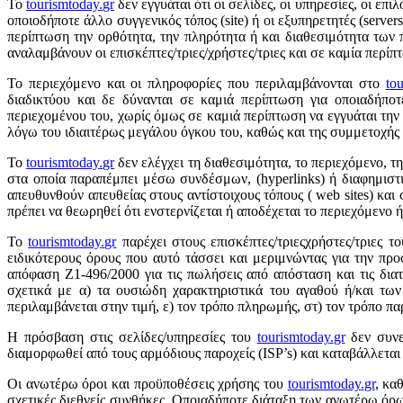
Το
tourismtoday
.
gr
δεν εγγυάται ότι οι σελίδες, οι υπηρεσίες, οι επι
οποιοδήποτε άλλο συγγενικός τόπος (site) ή οι εξυπηρετητές (serve
περίπτωση την ορθότητα, την πληρότητα ή και διαθεσιμότητα των
αναλαμβάνουν οι επισκέπτες/τριες/χρήστες/τριες και σε καμία περί
Το περιεχόμενο και οι πληροφορίες που περιλαμβάνονται στο
to
διαδικτύου και δε δύνανται σε καμιά περίπτωση για οποιαδήπ
περιεχομένου του, χωρίς όμως σε καμιά περίπτωση να εγγυάται την
λόγω του ιδιαιτέρως μεγάλου όγκου του, καθώς και της συμμετοχή
Το
tourismtoday
.
gr
δεν ελέγχει τη διαθεσιμότητα, το περιεχόμενο, 
στα οποία παραπέμπει μέσω συνδέσμων, (hyperlinks) ή διαφημιστι
απευθυνθούν απευθείας στους αντίστοιχους τόπους ( web sites) και
πρέπει να θεωρηθεί ότι ενστερνίζεται ή αποδέχεται το περιεχόμενο 
Το
tourismtoday
.
gr
παρέχει στους επισκέπτες/τριεςχρήστες/τριες
ειδικότερους όρους που αυτό τάσσει και μεριμνώντας για την π
απόφαση Ζ1-496/2000 για τις πωλήσεις από απόσταση και τις δια
σχετικά με α) τα ουσιώδη χαρακτηριστικά του αγαθού ή/και των
περιλαμβάνεται στην τιμή, ε) τον τρόπο πληρωμής, στ) τον τρόπο πα
Η πρόσβαση στις σελίδες/υπηρεσίες του
tourismtoday
.
gr
δεν συνε
διαμορφωθεί από τους αρμόδιους παροχείς (ISP’s) και καταβάλλεται
Οι ανωτέρω όροι και προϋποθέσεις χρήσης του
tourismtoday
.
gr
, κα
σχετικές διεθνείς συνθήκες. Οποιαδήποτε διάταξη των ανωτέρω όρων 