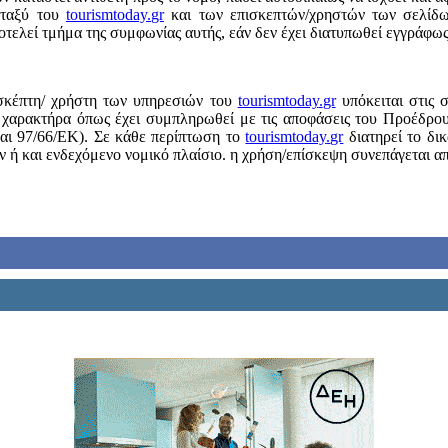
εταξύ του
tourismtoday
.
gr
και των επισκεπτών/χρηστών των σελίδω
τελεί τμήμα της συμφωνίας αυτής, εάν δεν έχει διατυπωθεί εγγράφως
σκέπτη/ χρήστη των υπηρεσιών του
tourismtoday
.
gr
υπόκειται στις σ
 χαρακτήρα όπως έχει συμπληρωθεί με τις αποφάσεις του Προέδρο
και 97/66/ΕΚ). Σε κάθε περίπτωση το
tourismtoday
.
gr
διατηρεί το δι
 ή και ενδεχόμενο νομικό πλαίσιο. η χρήση/επίσκεψη συνεπάγεται α