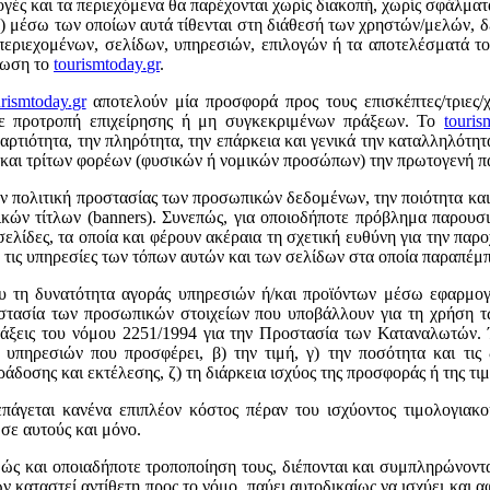
λογές και τα περιεχόμενα θα παρέχονται χωρίς διακοπή, χωρίς σφάλματα
rs) μέσω των οποίων αυτά τίθενται στη διάθεσή των χρηστών/μελών, δ
 περιεχομένων, σελίδων, υπηρεσιών, επιλογών ή τα αποτελέσματά 
πτωση το
tourismtoday
.
gr
.
urismtoday
.
gr
αποτελούν μία προσφορά προς τους επισκέπτες/τριες/χ
οτε προτροπή επιχείρησης ή μη συγκεκριμένων πράξεων. Το
touris
 αρτιότητα, την πληρότητα, την επάρκεια και γενικά την καταλληλότη
ς και τρίτων φορέων (φυσικών ή νομικών προσώπων) την πρωτογενή π
την πολιτική προστασίας των προσωπικών δεδομένων, την ποιότητα κα
κών τίτλων (banners). Συνεπώς, για οποιοδήποτε πρόβλημα παρουσια
 σελίδες, τα οποία και φέρουν ακέραια τη σχετική ευθύνη για την παρ
ή τις υπηρεσίες των τόπων αυτών και των σελίδων στα οποία παραπέμπ
 του τη δυνατότητα αγοράς υπηρεσιών ή/και προϊόντων μέσω εφαρμ
ροστασία των προσωπικών στοιχείων που υποβάλλουν για τη χρήση
τάξεις του νόμου 2251/1994 για την Προστασία των Καταναλωτών. 
 υπηρεσιών που προσφέρει, β) την τιμή, γ) την ποσότητα και τις
ράδοσης και εκτέλεσης, ζ) τη διάρκεια ισχύος της προσφοράς ή της τι
πάγεται κανένα επιπλέον κόστος πέραν του ισχύοντος τιμολογιακο
 σε αυτούς και μόνο.
θώς και οποιαδήποτε τροποποίηση τους, διέπονται και συμπληρώνοντα
καταστεί αντίθετη προς το νόμο, παύει αυτοδικαίως να ισχύει και αφ