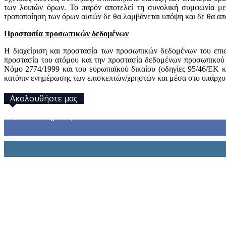
των λοιπών όρων. Το παρόν αποτελεί τη συνολική συμφωνία μ
τροποποίηση των όρων αυτών δε θα λαμβάνεται υπόψη και δε θα απο
Προστασία προσωπικών δεδομένων
Η διαχείριση και προστασία των προσωπικών δεδομένων του επι
προστασία του ατόμου και την προστασία δεδομένων προσωπικού
Νόμο 2774/1999 και του ευρωπαϊκού δικαίου (οδηγίες 95/46/ΕΚ 
κατόπιν ενημέρωσης των επισκεπτών/χρηστών και μέσα στο υπάρχον
Ακολουθήστε μας
32,793
Υποστηρικτές
1,914
Ακόλουθοι