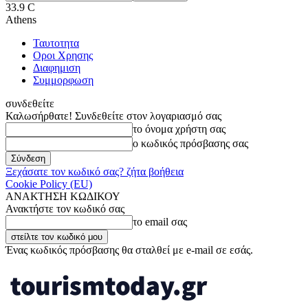
33.9
C
Athens
Ταυτοτητα
Οροι Χρησης
Διαφημιση
Συμμορφωση
συνδεθείτε
Καλωσήρθατε! Συνδεθείτε στον λογαριασμό σας
το όνομα χρήστη σας
ο κωδικός πρόσβασης σας
Ξεχάσατε τον κωδικό σας? ζήτα βοήθεια
Cookie Policy (EU)
ΑΝΑΚΤΗΣΗ ΚΩΔΙΚΟΥ
Ανακτήστε τον κωδικό σας
το email σας
Ένας κωδικός πρόσβασης θα σταλθεί με e-mail σε εσάς.