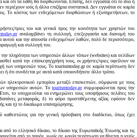
 και ότι τα λάθη θα διορθώνονται. Επίσης, δεν εγγυάται ότι το ίδιο ή
εν περιέχουν ιούς ή άλλα επιζήμια συστατικά. Δεν εγγυάται σε καμία
τους. Το κόστος των ενδεχόμενων διορθώσεων ή εξυπηρετήσεων, το
ρήστες/τριες του και γενικά προς την κοινότητα των χρηστών του
mtoday
.
gr
αναλαμβάνει τη συλλογή, επεξεργασία και διανομή του
τα αυτού και την απουσία ενδεχομένων λαθών, πολύ δε περισσότερο,
αραγωγή και συλλογή του.
ι την πληρότητα των υπηρεσιών άλλων τόπων (websites) και σελίδων
σθεί κατά την επίσκεψη/χρήση τους, οι χρήστες/τριες οφείλουν να
οχή των υπηρεσιών τους. Το tourismtoday.gr σε καμία περίπτωση δεν
ει ή ότι συνδέεται με αυτά κατά οποιονδήποτε άλλο τρόπο.
ογών ηλεκτρονικού εμπορίου μεταξύ επισκεπτών, σύμφωνα με τους
 των υπηρεσιών αυτών. Το
tourismtoday
.
gr
συμμορφώνεται προς την
Έτσι, το υποχρεούται να ενημερώνει τους υποψήφιους πελάτες του
 δαπάνες μεταφοράς, δ) το φόρο προστιθέμενης αξίας εφόσον δεν
μής και η) το δικαίωμα υπαναχώρησης.
ύ καθεστώτος για την γενική πρόσβαση στο διαδίκτυο, όπως έχει
ι από το ελληνικό δίκαιο, το δίκαιο της Ευρωπαϊκής Ένωσης και τις
αιρείται από το παρόν, χωρίς σε καμία περίπτωση να θίγεται η ισχύς