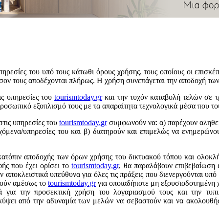
ηρεσίες του υπό τους κάτωθι όρους χρήσης, τους οποίους οι επισκέπτ
σον τους αποδέχονται πλήρως. Η χρήση συνεπάγεται την αποδοχή τω
τις υπηρεσίες του
tourismtoday
.
gr
και την τυχόν καταβολή τελών σε τρ
 προσωπικό εξοπλισμό τους με τα απαραίτητα τεχνολογικά μέσα που το
στις υπηρεσίες του
tourismtoday
.
gr
συμφωνούν να: α) παρέχουν αληθείς
εχόμενα/υπηρεσίες του και β) διατηρούν και επιμελώς να ενημερώνο
κατόπιν αποδοχής των όρων χρήσης του δικτυακού τόπου και ολοκλή
φής που έχει ορίσει το
tourismtoday
.
gr
, θα παραλάβουν επιβεβαίωση 
υν αποκλειστικά υπεύθυνα για όλες τις πράξεις που διενεργούνται υ
οιούν αμέσως το
tourismtoday
.
gr
για οποιαδήποτε μη εξουσιοδοτημένη χ
κά για την προσεκτική χρήση του λογαριασμού τους και την τυπ
οκύψει από την αδυναμία των μελών να σεβαστούν και να ακολουθή