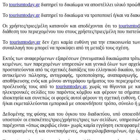
Το
tourismtoday
.
gr
διατηρεί το δικαίωμα να αποστέλλει υλικό προώθ
Το
tourismtoday
.
gr
διατηρεί το δικαίωμα να τροποποιεί ή/και να δια
Οι χρήστες/τριες/μέλη κατανούν και αποδέχονται ότι το
tourismtod
διάθεση του περιεχομένου του στους χρήστες/τριες/μέλη που πιστεύ
Το
tourismtoday
.
gr
δεν έχει καμία ευθύνη για την επικοινωνία τω
συναλλαγή που μπορεί να προκύψει από τη μεταξύ τους σχέση.
Εκτός των αναφερόμενων εξαιρέσεων (πνευματικά δικαιώματα τρίτω
κειμένων, των παρεχομένων υπηρεσιών και γενικά όλων των αρχεί
προστατεύονται από τις σχετικές διατάξεις του ελληνικού δικαίου,
αντικείμενο πώλησης, αντιγραφής, τροποποίησης, αναπαραγωγής
αποθήκευσης ενός και μόνου αντιγράφου τμήματος του περιεχομένο
προέλευσής τους από το
tourismtoday
.
gr
, χωρίς να θίγονται με κ
ηλεκτρονικές σελίδες του παρόντος κόμβου και φέρουν τα σήματα
ιδιοκτησία και συνεπώς οι φορείς αυτοί φέρουν τη σχετική ευθύνη.
ή/και εκμεταλλεύονται εμπορικά με οποιονδήποτε τρόπο, σύνολο ή 
Δεδομένης της φύσης και του όγκου του διαδικτύου, υπό οποιεσδ
υποστούν οι επισκέπτες/τριες/χρήστες/τριες των σελίδων, υπηρεσι
παρέχονται «όπως ακριβώς είναι» χωρίς καμία εγγύηση εκπεφρασμέ
εκπεφρασμένες ή και συνεπαγόμενες, συμπεριλαμβανομένων, όχι όμω