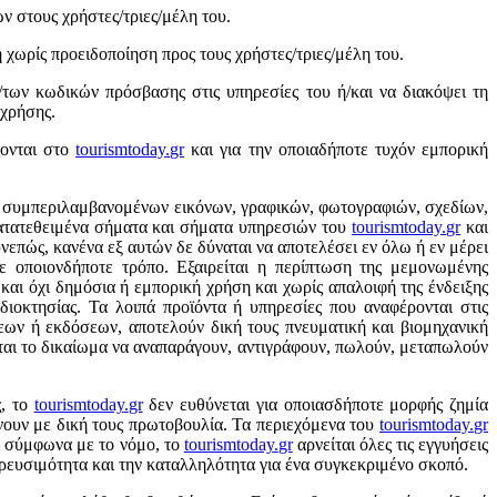
ν στους χρήστες/τριες/μέλη του.
 χωρίς προειδοποίηση προς τους χρήστες/τριες/μέλη του.
/των κωδικών πρόσβασης στις υπηρεσίες του ή/και να διακόψει τη
 χρήσης.
ζονται στο
tourismtoday
.
gr
και για την οποιαδήποτε τυχόν εμπορική
, συμπεριλαμβανομένων εικόνων, γραφικών, φωτογραφιών, σχεδίων,
κατατεθειμένα σήματα και σήματα υπηρεσιών του
tourismtoday
.
gr
και
νεπώς, κανένα εξ αυτών δε δύναται να αποτελέσει εν όλω ή εν μέρει
ε οποιονδήποτε τρόπο. Εξαιρείται η περίπτωση της μεμονωμένης
αι όχι δημόσια ή εμπορική χρήση και χωρίς απαλοιφή της ένδειξης
ιδιοκτησίας. Τα λοιπά προϊόντα ή υπηρεσίες που αναφέρονται στις
εων ή εκδόσεων, αποτελούν δική τους πνευματική και βιομηχανική
χεται το δικαίωμα να αναπαράγουν, αντιγράφουν, πωλούν, μεταπωλούν
ς, το
tourismtoday
.
gr
δεν ευθύνεται για οποιασδήποτε μορφής ζημία
νουν με δική τους πρωτοβουλία. Τα περιεχόμενα του
tourismtoday
.
gr
ι σύμφωνα με το νόμο, το
tourismtoday
.
gr
αρνείται όλες τις εγγυήσεις
ρευσιμότητα και την καταλληλότητα για ένα συγκεκριμένο σκοπό.