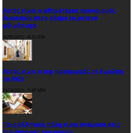
Αυτός είναι ο φθηνότερος προορισμός
διακοπών στον κόσμο το φετινό
φθινόπωρο
30/09/2025 - 8:19 ΠΜ
Αυτός είναι ο top προορισμός σε Ευρώπη
το 2025
24/10/2025 - 5:48 ΜΜ
Ποια ελληνική πόλη είναι ανάμεσα στις
πιο όμορφες του κόσμου