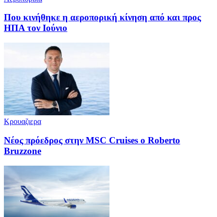
Που κινήθηκε η αεροπορική κίνηση από και προς
ΗΠΑ τον Ιούνιο
Κρουαζιερα
Νέος πρόεδρος στην MSC Cruises ο Roberto
Bruzzone