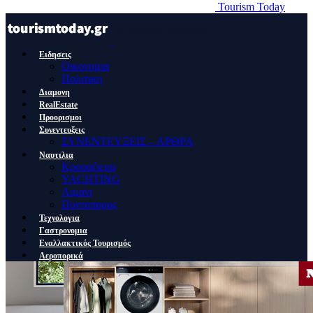
Tourism Today
Ειδησεις
Οικονομια
Πολιτικη
Διαμονη
RealEstate
Προορισμοι
Συνεντευξεις
ΣΥΝΕΝΤΕΥΞΕΙΣ – ΑΡΘΡΑ
Ναυτιλια
Κρουαζιερα
YACHTING
Λιμανι
Ποντοπορος
Τεχνολογια
Γαστρονομια
Εναλλακτικός Τουρισμός
Αεροπορικά