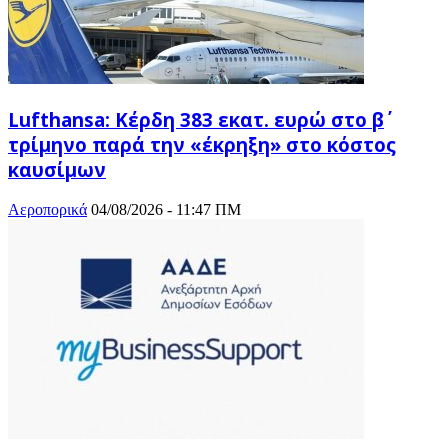
Lufthansa: Κέρδη 383 εκατ. ευρώ στο β΄
τρίμηνο παρά την «έκρηξη» στο κόστος
καυσίμων
Αεροπορικά
04/08/2026 - 11:47 ΠΜ