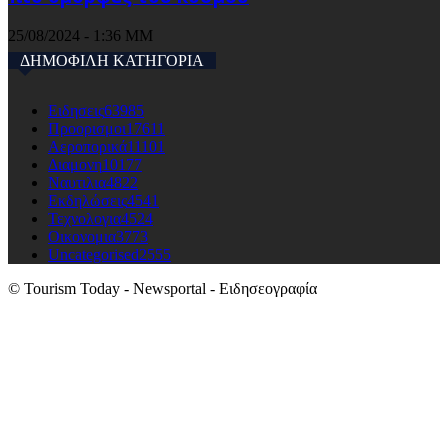
25/08/2024 - 1:36 ΜΜ
ΔΗΜΟΦΙΛΗ ΚΑΤΗΓΟΡΙΑ
Ειδησεις
63985
Προορισμοι
17611
Αεροπορικά
11101
Διαμονη
10177
Ναυτιλια
4822
Εκδηλώσεις
4541
Τεχνολογια
4524
Οικονομια
3773
Uncategorised
2555
© Tourism Today - Newsportal - Ειδησεογραφία