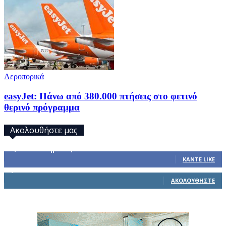
Αεροπορικά
easyJet: Πάνω από 380.000 πτήσεις στο φετινό
θερινό πρόγραμμα
Ακολουθήστε μας
32,793
Υποστηρικτές
ΚΆΝΤΕ LIKE
1,914
Ακόλουθοι
ΑΚΟΛΟΥΘΉΣΤΕ