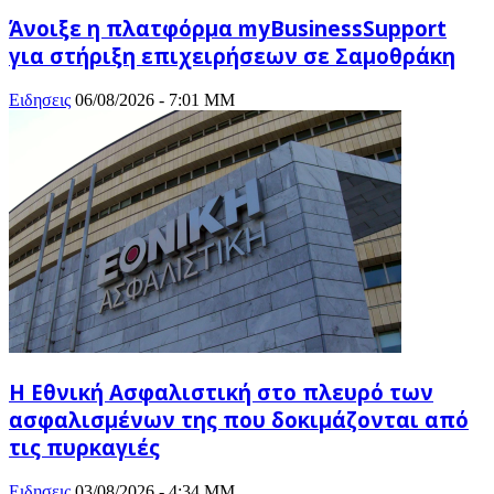
Άνοιξε η πλατφόρμα myBusinessSupport
για στήριξη επιχειρήσεων σε Σαμοθράκη
Ειδησεις
06/08/2026 - 7:01 ΜΜ
Η Εθνική Ασφαλιστική στο πλευρό των
ασφαλισμένων της που δοκιμάζονται από
τις πυρκαγιές
Ειδησεις
03/08/2026 - 4:34 ΜΜ