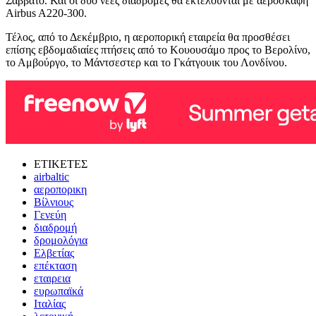
Σάββατο. Και οι δύο νέες διαδρομές θα εκτελούνται με αεροσκάφη
Airbus A220-300.
Τέλος, από το Δεκέμβριο, η αεροπορική εταιρεία θα προσθέσει
επίσης εβδομαδιαίες πτήσεις από το Κουουσάμο προς το Βερολίνο,
το Αμβούργο, το Μάντσεστερ και το Γκάτγουικ του Λονδίνου.
ΕΤΙΚΕΤΕΣ
airbaltic
αεροπορικη
Βίλνιους
Γενεύη
διαδρομή
δρομολόγια
Ελβετίας
επέκταση
εταιρεια
ευρωπαϊκά
Ιταλίας