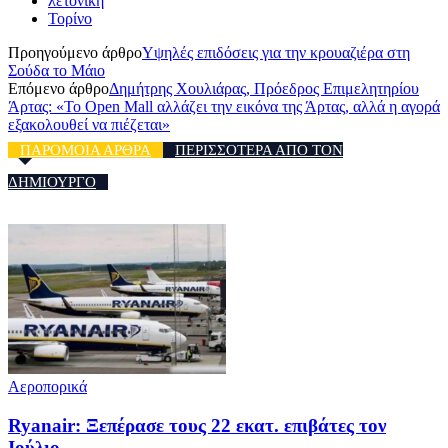
λετονική
Τορίνο
Προηγούμενο άρθρο
Υψηλές επιδόσεις για την κρουαζιέρα στη
Σούδα το Μάιο
Επόμενο άρθρο
Δημήτρης Χουλιάρας, Πρόεδρος Επιμελητηρίου
Άρτας: «Το Open Mall αλλάζει την εικόνα της Άρτας, αλλά η αγορά
εξακολουθεί να πιέζεται»
ΠΑΡΟΜΟΙΑ ΑΡΘΡΑ
ΠΕΡΙΣΣΟΤΕΡΑ ΑΠΟ ΤΟΝ
ΔΗΜΙΟΥΡΓΟ
Αεροπορικά
Ryanair: Ξεπέρασε τους 22 εκατ. επιβάτες τον
Ιούλιο