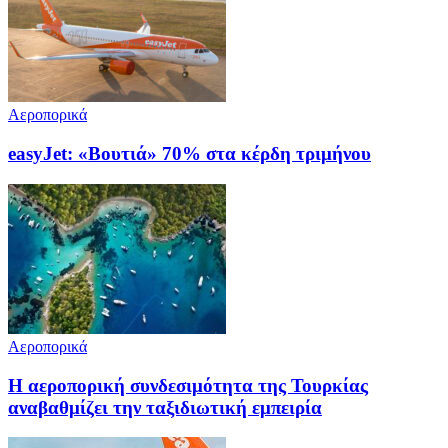
Αεροπορικά
easyJet: «Βουτιά» 70% στα κέρδη τριμήνου
Αεροπορικά
Η αεροπορική συνδεσιμότητα της Τουρκίας
αναβαθμίζει την ταξιδιωτική εμπειρία