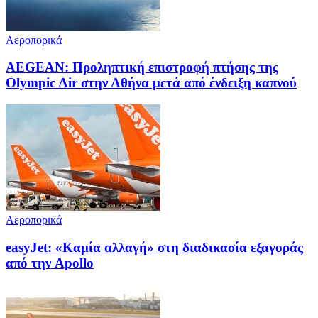
Αεροπορικά
AEGEAN: Προληπτική επιστροφή πτήσης της
Olympic Air στην Αθήνα μετά από ένδειξη καπνού
Αεροπορικά
easyJet: «Καμία αλλαγή» στη διαδικασία εξαγοράς
από την Apollo