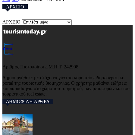
ΑΡΧΕΙΟ
ΑΡΧΕΙΟ
Αριθμός Πιστοποίησης Μ.Η.Τ. 242908
Δημιουργήθηκε με στόχο να γίνει το κορυφαίο ειδησεογραφικό
portal της τουριστικής βιομηχανίας. Ο χρήστης μαθαίνει ειδήσεις
και παρασκήνια στο χώρο του τουρισμού, των μεταφορών και του
τουριστικού real estate.
ΔΗΜΟΦΙΛΗ ΑΡΘΡΑ