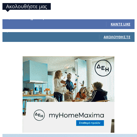
Ακολουθήστε μας
32,793
Υποστηρικτές
ΚΆΝΤΕ LIKE
1,914
Ακόλουθοι
ΑΚΟΛΟΥΘΉΣΤΕ