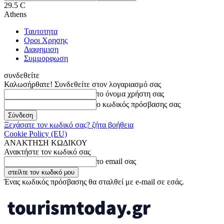
29.5
C
Athens
Ταυτοτητα
Οροι Χρησης
Διαφημιση
Συμμορφωση
συνδεθείτε
Καλωσήρθατε! Συνδεθείτε στον λογαριασμό σας
το όνομα χρήστη σας
ο κωδικός πρόσβασης σας
Ξεχάσατε τον κωδικό σας? ζήτα βοήθεια
Cookie Policy (EU)
ΑΝΑΚΤΗΣΗ ΚΩΔΙΚΟΥ
Ανακτήστε τον κωδικό σας
το email σας
Ένας κωδικός πρόσβασης θα σταλθεί με e-mail σε εσάς.