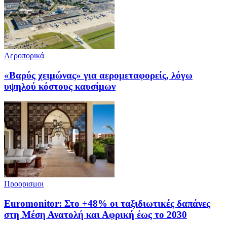
Αεροπορικά
«Βαρύς χειμώνας» για αερομεταφορείς, λόγω
υψηλού κόστους καυσίμων
Προορισμοι
Euromonitor: Στο +48% οι ταξιδιωτικές δαπάνες
στη Μέση Ανατολή και Αφρική έως το 2030