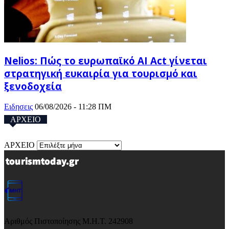
Nelios: Πώς το ευρωπαϊκό AI Act γίνεται
στρατηγική ευκαιρία για τουρισμό και
ξενοδοχεία
Ειδησεις
06/08/2026 - 11:28 ΠΜ
ΑΡΧΕΙΟ
ΑΡΧΕΙΟ
Αριθμός Πιστοποίησης Μ.Η.Τ. 242908