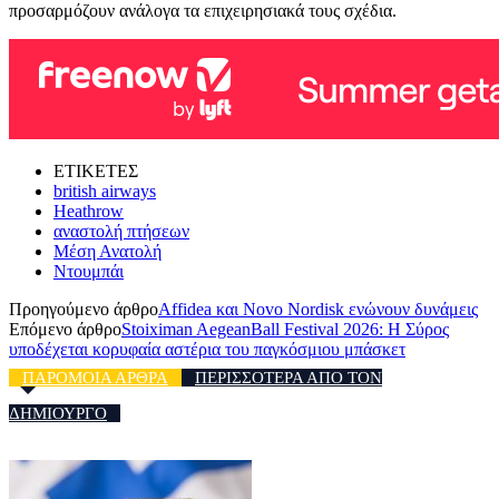
προσαρμόζουν ανάλογα τα επιχειρησιακά τους σχέδια.
ΕΤΙΚΕΤΕΣ
british airways
Heathrow
αναστολή πτήσεων
Μέση Ανατολή
Ντουμπάι
Προηγούμενο άρθρο
Affidea και Novo Nordisk ενώνουν δυνάμεις
Επόμενο άρθρο
Stoiximan AegeanBall Festival 2026: Η Σύρος
υποδέχεται κορυφαία αστέρια του παγκόσμιου μπάσκετ
ΠΑΡΟΜΟΙΑ ΑΡΘΡΑ
ΠΕΡΙΣΣΟΤΕΡΑ ΑΠΟ ΤΟΝ
ΔΗΜΙΟΥΡΓΟ