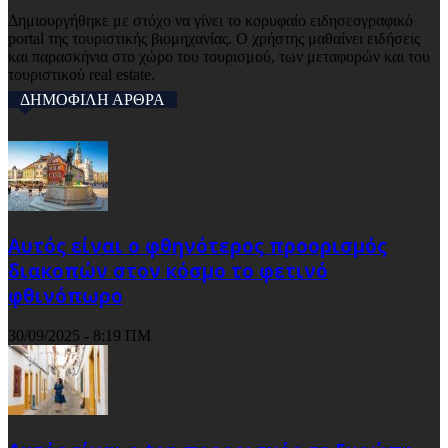
Δημιουργήθηκε με στόχο να γίνει το κορυφαίο ειδησεογραφικό
portal της τουριστικής βιομηχανίας. Ο χρήστης μαθαίνει ειδήσεις
και παρασκήνια στο χώρο του τουρισμού, των μεταφορών και του
τουριστικού real estate.
ΔΗΜΟΦΙΛΗ ΑΡΘΡΑ
Αυτός είναι ο φθηνότερος προορισμός
διακοπών στον κόσμο το φετινό
φθινόπωρο
30/09/2025 - 8:19 ΠΜ