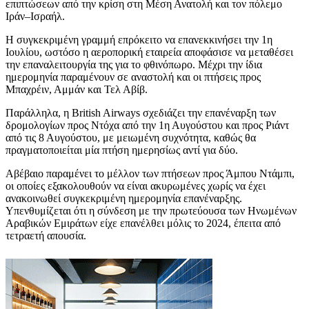
επιπτώσεων από την κρίση στη Μέση Ανατολή και τον πόλεμο
Ιράν–Ισραήλ.
Η συγκεκριμένη γραμμή επρόκειτο να επανεκκινήσει την 1η
Ιουλίου, ωστόσο η αεροπορική εταιρεία αποφάσισε να μεταθέσει
την επαναλειτουργία της για το φθινόπωρο. Μέχρι την ίδια
ημερομηνία παραμένουν σε αναστολή και οι πτήσεις προς
Μπαχρέιν, Αμμάν και Τελ Αβίβ.
Παράλληλα, η British Airways σχεδιάζει την επανέναρξη των
δρομολογίων προς Ντόχα από την 1η Αυγούστου και προς Ριάντ
από τις 8 Αυγούστου, με μειωμένη συχνότητα, καθώς θα
πραγματοποιείται μία πτήση ημερησίως αντί για δύο.
Αβέβαιο παραμένει το μέλλον των πτήσεων προς Άμπου Ντάμπι,
οι οποίες εξακολουθούν να είναι ακυρωμένες χωρίς να έχει
ανακοινωθεί συγκεκριμένη ημερομηνία επανέναρξης.
Υπενθυμίζεται ότι η σύνδεση με την πρωτεύουσα των Ηνωμένων
Αραβικών Εμιράτων είχε επανέλθει μόλις το 2024, έπειτα από
τετραετή απουσία.