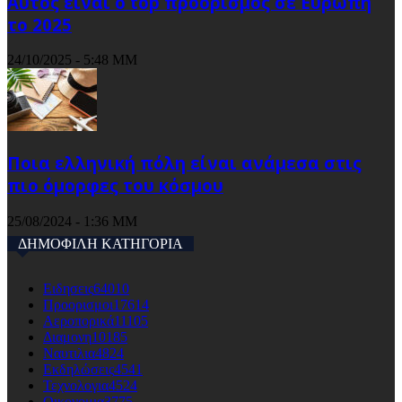
Αυτός είναι ο top προορισμός σε Ευρώπη
το 2025
24/10/2025 - 5:48 ΜΜ
Ποια ελληνική πόλη είναι ανάμεσα στις
πιο όμορφες του κόσμου
25/08/2024 - 1:36 ΜΜ
ΔΗΜΟΦΙΛΗ ΚΑΤΗΓΟΡΙΑ
Ειδησεις
64010
Προορισμοι
17614
Αεροπορικά
11105
Διαμονη
10185
Ναυτιλια
4824
Εκδηλώσεις
4541
Τεχνολογια
4524
Οικονομια
3775