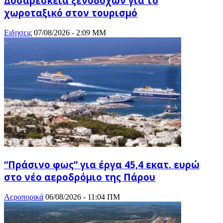
Δυσαρέσκεια ξενοδόχων για το
χωροταξικό στον τουρισμό
Ειδησεις
07/08/2026 - 2:09 ΜΜ
“Πράσινο φως” για έργα 45,4 εκατ. ευρώ
στο νέο αεροδρόμιο της Πάρου
Αεροπορικά
06/08/2026 - 11:04 ΠΜ