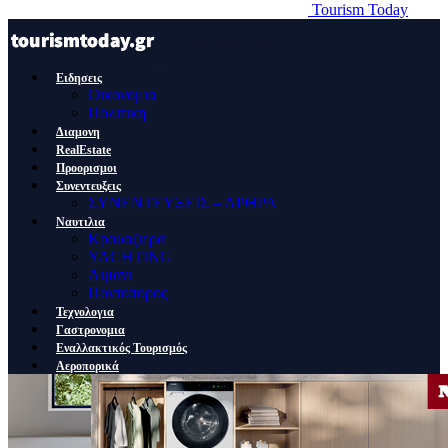
Tourism Today
Ειδησεις
Οικονομια
Πολιτικη
Διαμονη
RealEstate
Προορισμοι
Συνεντευξεις
ΣΥΝΕΝΤΕΥΞΕΙΣ – ΑΡΘΡΑ
Ναυτιλια
Κρουαζιερα
YACHTING
Λιμανι
Ποντοπορος
Τεχνολογια
Γαστρονομια
Εναλλακτικός Τουρισμός
Αεροπορικά