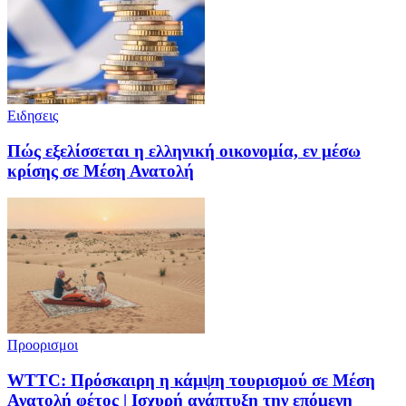
Ειδησεις
Πώς εξελίσσεται η ελληνική οικονομία, εν μέσω
κρίσης σε Μέση Ανατολή
Προορισμοι
WTTC: Πρόσκαιρη η κάμψη τουρισμού σε Μέση
Ανατολή φέτος | Ισχυρή ανάπτυξη την επόμενη