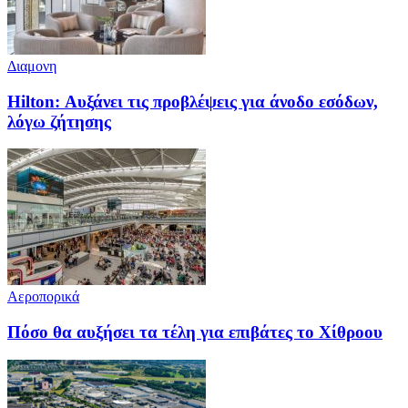
Διαμονη
Hilton: Αυξάνει τις προβλέψεις για άνοδο εσόδων,
λόγω ζήτησης
Αεροπορικά
Πόσο θα αυξήσει τα τέλη για επιβάτες το Χίθροου