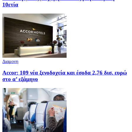
10ετία
Διαμονη
Accor: 109 νέα ξενοδοχεία και έσοδα 2,76 δισ. ευρώ
στο α’ εξάμηνο