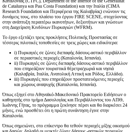
Καταλονίας (CTFC), Department of the Interior of the Generalitat
de Catalunya και Pau Costa Foundation) και την Ιταλία (CIMA
Research Foundation και Περιφέρεια της Καλαβρίας) ενώνουν τις
δυνάμεις τους, στο πλαίσιο του έργου FIRE SCENE, στοχεύοντας
στην ανάπτυξη περαιτέρω ικανοτήτων, δεξιοτήτων και γνώσεων
στη Διαχείριση Κινδύνων Πυρκαγιών (WFRM).
Το έργο εξετάζει τρεις προκλήσεις Πολιτικής Προστασίας σε
τέσσερις πιλοτικές τοποθεσίες σε τρεις χώρες και ειδικότερα:
i) Πυρκαγιές σε ζώνες διεπαφής δάσους-αστικό περιβάλλον
σε περιαστικές περιοχές (Καταλονία, Ισπανία).
ii) Πυρκαγιές σε ζώνες διεπαφής δάσους-αστικό περιβάλλον
που επηρεάζουν τουριστικά θέρετρα/χωριά και νησιά
(Καλαβρία, Ιταλία, Ανατολική Αττική και Ρόδος, Ελλάδα).
iii) Πυρκαγιές που επηρεάζουν προστατευόμενες περιοχές
και χώρους αναψυχής (Καταλονία, Ισπανία).
Όπως εξηγεί στο Αθηναϊκό-Μακεδονικό Πρακτορείο Ειδήσεων ο
καθηγητής στο τμήμα Δασολογίας και Περιβάλλοντος του ΑΠΘ,
Ιωάννης Γήτας, το πρόγραμμα ξεκίνησε πέρσι και θα διαρκέσει 24
μήνες, ενώ προσθέτει ότι η πρώτη συνάντηση έγινε στην
Καταλονία.
Όπως σημειώνει, στο επίκεντρο θα τεθούν περιοχές μίξης οικισμού
και δασών, δηλαδή οι μεικτές ζώνες δάσους -αστικών περιοχών