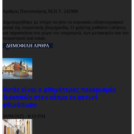
Αριθμός Πιστοποίησης Μ.Η.Τ. 242908
Δημιουργήθηκε με στόχο να γίνει το κορυφαίο ειδησεογραφικό
portal της τουριστικής βιομηχανίας. Ο χρήστης μαθαίνει ειδήσεις
και παρασκήνια στο χώρο του τουρισμού, των μεταφορών και του
τουριστικού real estate.
ΔΗΜΟΦΙΛΗ ΑΡΘΡΑ
Αυτός είναι ο φθηνότερος προορισμός
διακοπών στον κόσμο το φετινό
φθινόπωρο
30/09/2025 - 8:19 ΠΜ