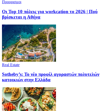
Προορισμοι
Οι Top 10 πόλεις για workcation το 2026 | Πού
βρίσκεται η Αθήνα
Real Estate
Sotheby’s: Το νέο προφίλ αγοραστών πολυτελών
κατοικιών στην Ελλάδα