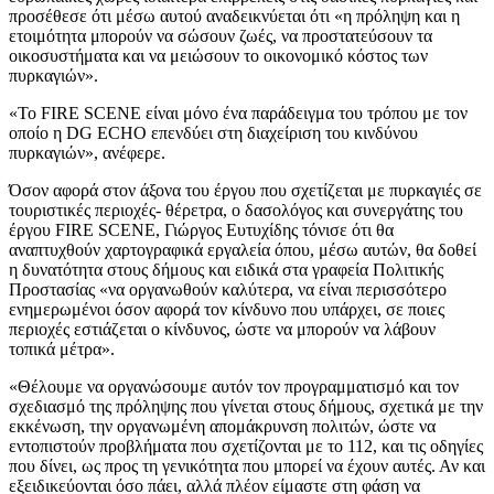
προσέθεσε ότι μέσω αυτού αναδεικνύεται ότι «η πρόληψη και η
ετοιμότητα μπορούν να σώσουν ζωές, να προστατεύσουν τα
οικοσυστήματα και να μειώσουν το οικονομικό κόστος των
πυρκαγιών».
«Το FIRE SCENE είναι μόνο ένα παράδειγμα του τρόπου με τον
οποίο η DG ECHO επενδύει στη διαχείριση του κινδύνου
πυρκαγιών», ανέφερε.
Όσον αφορά στον άξονα του έργου που σχετίζεται με πυρκαγιές σε
τουριστικές περιοχές- θέρετρα, ο δασολόγος και συνεργάτης του
έργου FIRE SCENE, Γιώργος Ευτυχίδης τόνισε ότι θα
αναπτυχθούν χαρτογραφικά εργαλεία όπου, μέσω αυτών, θα δοθεί
η δυνατότητα στους δήμους και ειδικά στα γραφεία Πολιτικής
Προστασίας «να οργανωθούν καλύτερα, να είναι περισσότερο
ενημερωμένοι όσον αφορά τον κίνδυνο που υπάρχει, σε ποιες
περιοχές εστιάζεται ο κίνδυνος, ώστε να μπορούν να λάβουν
τοπικά μέτρα».
«Θέλουμε να οργανώσουμε αυτόν τον προγραμματισμό και τον
σχεδιασμό της πρόληψης που γίνεται στους δήμους, σχετικά με την
εκκένωση, την οργανωμένη απομάκρυνση πολιτών, ώστε να
εντοπιστούν προβλήματα που σχετίζονται με το 112, και τις οδηγίες
που δίνει, ως προς τη γενικότητα που μπορεί να έχουν αυτές. Αν και
εξειδικεύονται όσο πάει, αλλά πλέον είμαστε στη φάση να