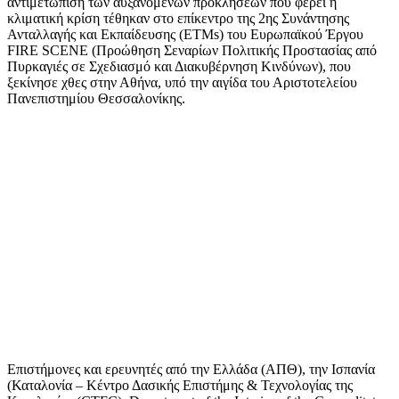
αντιμετώπιση των αυξανόμενων προκλήσεων που φέρει η
κλιματική κρίση τέθηκαν στο επίκεντρο της 2ης Συνάντησης
Ανταλλαγής και Εκπαίδευσης (ETMs) του Ευρωπαϊκού Έργου
FIRE SCENE (Προώθηση Σεναρίων Πολιτικής Προστασίας από
Πυρκαγιές σε Σχεδιασμό και Διακυβέρνηση Κινδύνων), που
ξεκίνησε χθες στην Αθήνα, υπό την αιγίδα του Αριστοτελείου
Πανεπιστημίου Θεσσαλονίκης.
Επιστήμονες και ερευνητές από την Ελλάδα (ΑΠΘ), την Ισπανία
(Καταλονία – Κέντρο Δασικής Επιστήμης & Τεχνολογίας της