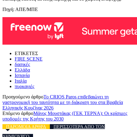
Πηγή: ΑΠΕ/ΜΠΕ
ΕΤΙΚΕΤΕΣ
FIRE SCENE
δασικές
Ελλάδα
Ισπανία
Ιταλία
πυρκαγιές
Προηγούμενο άρθρο
Το CRIOS Paros επιβεβαιώνει τη
γαστρονομική του ταυτότητα με τη διάκριση του στα Βραβεία
Ελληνικής Κουζίνας 2026
Επόμενο άρθρο
Μάνος Μουστάκας (ΓΕΚ ΤΕΡΝΑ): Οι κρίσιμες
υποδομές της Κρήτης του 2030
ΠΑΡΟΜΟΙΑ ΑΡΘΡΑ
ΠΕΡΙΣΣΟΤΕΡΑ ΑΠΟ ΤΟΝ
ΔΗΜΙΟΥΡΓΟ