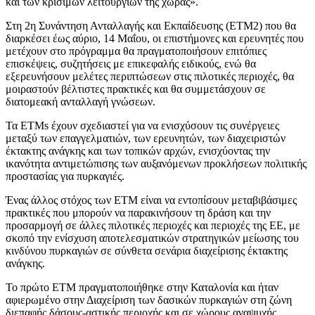
και των κρίσιμων λειτουργιών της χώρας».
Στη 2η Συνάντηση Ανταλλαγής και Εκπαίδευσης (ETM2) που θα
διαρκέσει έως αύριο, 14 Μαΐου, οι επιστήμονες και ερευνητές που
μετέχουν στο πρόγραμμα θα πραγματοποιήσουν επιτόπιες
επισκέψεις, συζητήσεις με επικεφαλής ειδικούς, ενώ θα
εξερευνήσουν μελέτες περιπτώσεων στις πιλοτικές περιοχές, θα
μοιραστούν βέλτιστες πρακτικές και θα συμμετάσχουν σε
διατομεακή ανταλλαγή γνώσεων.
Τα ETMs έχουν σχεδιαστεί για να ενισχύσουν τις συνέργειες
μεταξύ των επαγγελματιών, των ερευνητών, των διαχειριστών
έκτακτης ανάγκης και των τοπικών αρχών, ενισχύοντας την
ικανότητα αντιμετώπισης των αυξανόμενων προκλήσεων πολιτικής
προστασίας για πυρκαγιές.
Ένας άλλος στόχος των ETM είναι να εντοπίσουν μεταβιβάσιμες
πρακτικές που μπορούν να παρακινήσουν τη δράση και την
προσαρμογή σε άλλες πιλοτικές περιοχές και περιοχές της ΕΕ, με
σκοπό την ενίσχυση αποτελεσματικών στρατηγικών μείωσης του
κινδύνου πυρκαγιών σε σύνθετα σενάρια διαχείρισης έκτακτης
ανάγκης.
Το πρώτο ETM πραγματοποιήθηκε στην Καταλονία και ήταν
αφιερωμένο στην Διαχείριση των δασικών πυρκαγιών στη ζώνη
διεπαφής δάσους-αστικής περιοχής και σε χώρους αναψυχής.