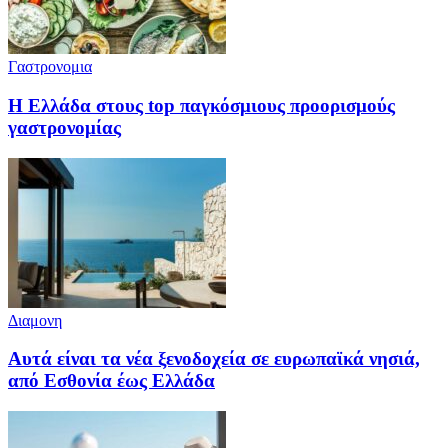
Γαστρονομια
Η Ελλάδα στους top παγκόσμιους προορισμούς
γαστρονομίας
Διαμονη
Αυτά είναι τα νέα ξενοδοχεία σε ευρωπαϊκά νησιά,
από Εσθονία έως Ελλάδα