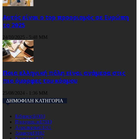
Αυτός είναι ο top προορισμός σε Ευρώπη
το 2025
24/10/2025 - 5:48 ΜΜ
Ποια ελληνική πόλη είναι ανάμεσα στις
πιο όμορφες του κόσμου
25/08/2024 - 1:36 ΜΜ
ΔΗΜΟΦΙΛΗ ΚΑΤΗΓΟΡΙΑ
Ειδησεις
64003
Προορισμοι
17610
Αεροπορικά
11101
Διαμονη
10182
Ναυτιλια
4822