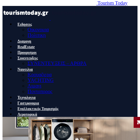
Tourism Today
Ειδησεις
Οικονομια
Πολιτικη
Διαμονη
RealEstate
Προορισμοι
Συνεντευξεις
ΣΥΝΕΝΤΕΥΞΕΙΣ – ΑΡΘΡΑ
Ναυτιλια
Κρουαζιερα
YACHTING
Λιμανι
Ποντοπορος
Τεχνολογια
Γαστρονομια
Εναλλακτικός Τουρισμός
Αεροπορικά