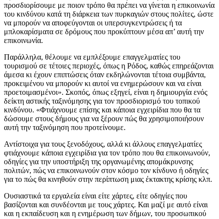
προσδιορίσουμε με ποιον τρόπο θα πρέπει να γίνεται η επικοινωνία
του κινδύνου κατά τη διάρκεια των πυρκαγιών στους πολίτες, ώστε
να μπορούν να αποφεύγονται οι υπερσυγκεντρώσεις ή τα
μπλοκαρίσματα σε δρόμους που προκύπτουν μέσα απ’ αυτή την
επικοινωνία.
Παράλληλα, θέλουμε να εμπλέξουμε επαγγελματίες του
τουρισμού σε τέτοιες περιοχές, όπως η Ρόδος, καθώς επηρεάζονται
άμεσα κι έχουν επιπτώσεις όταν εκδηλώνονται τέτοια συμβάντα,
προκειμένου να μπορούν κι αυτοί να ενημερώσουν και να είναι
προετοιμασμένοι». Σκοπός, όπως εξηγεί, είναι η δημιουργία ενός
δείκτη αστικής ταξινόμησης για τον προσδιορισμό του τοπικού
κινδύνου. «Φτιάχνουμε επίσης και κάποια εγχειρίδια που θα τα
δώσουμε στους δήμους για να ξέρουν πώς θα χρησιμοποιήσουν
αυτή την ταξινόμηση που προτείνουμε.
Αντίστοιχα για τους ξενοδόχους, αλλά κι άλλους επαγγελματίες
φτιάχνουμε κάποια εγχειρίδια για τον τρόπο που θα επικοινωνούν,
οδηγίες για την υποστήριξη της οργανωμένης απομάκρυνσης
πολιτών, πώς να επικοινωνούν στον κόσμο τον κίνδυνο ή οδηγίες
για το πώς θα κινηθούν στην περίπτωση μιας έκτακτης κρίσης κλπ.
Ουσιαστικά τα εργαλεία είναι είτε χάρτες, είτε οδηγίες που
βασίζονται και συνδέονται με τους χάρτες. Και μαζί με αυτό είναι
και η εκπαίδευση και η ενημέρωση των δήμων, του προσωπικού