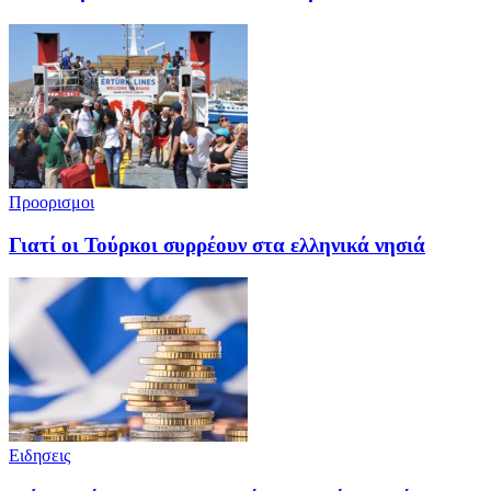
Προορισμοι
Γιατί οι Τούρκοι συρρέουν στα ελληνικά νησιά
Ειδησεις