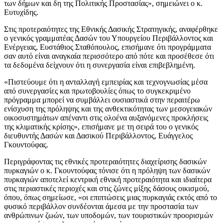
των δήμων και δη της Πολιτικής Προστασίας», σημειώνει ο κ.
Ευτυχίδης.
Στις προτεραιότητες της Εθνικής Δασικής Στρατηγικής, αναφέρθηκε
ο γενικός γραμματέας Δασών του Υπουργείου Περιβάλλοντος και
Ενέργειας, Ευστάθιος Σταθόπουλος, επισήμανε ότι προγράμματα
σαν αυτό είναι αναγκαία περισσότερο από πότε και προσέθεσε ότι
τα δεδομένα δείχνουν ότι η συνεργασία είναι επιβεβλημένη.
«Πιστεύουμε ότι η ανταλλαγή εμπειρίας και τεχνογνωσίας μέσα
από συνεργασίες και πρωτοβουλίες όπως το συγκεκριμένο
πρόγραμμα μπορεί να συμβάλλει ουσιαστικά στην περαιτέρω
ενίσχυση της πρόληψης και της ανθεκτικότητας των μεσογειακών
οικοσυστημάτων απέναντι στις ολοένα αυξανόμενες προκλήσεις
της κλιματικής κρίσης», επισήμανε με τη σειρά του ο γενικός
διευθυντής Δασών και Δασικού Περιβάλλοντος, Ευάγγελος
Γκουντούφας.
Περιγράφοντας τις εθνικές προτεραιότητες διαχείρισης δασικών
πυρκαγιών ο κ. Γκουντούφας τόνισε ότι η πρόληψη των δασικών
πυρκαγιών αποτελεί κεντρική εθνική προτεραιότητα και ιδιαίτερα
στις περιαστικές περιοχές και στις ζώνες μίξης δάσους οικισμού,
όπου, όπως σημείωσε, «οι επιπτώσεις μιας πυρκαγιάς εκτός από το
φυσικό περιβάλλον συνδέονται άμεσα με την προστασία των
ανθρώπινων ζωών, των υποδομών, των τουριστικών προορισμών