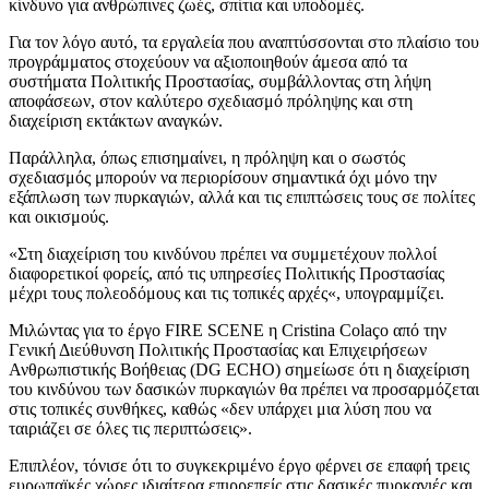
κίνδυνο για ανθρώπινες ζωές, σπίτια και υποδομές.
Για τον λόγο αυτό, τα εργαλεία που αναπτύσσονται στο πλαίσιο του
προγράμματος στοχεύουν να αξιοποιηθούν άμεσα από τα
συστήματα Πολιτικής Προστασίας, συμβάλλοντας στη λήψη
αποφάσεων, στον καλύτερο σχεδιασμό πρόληψης και στη
διαχείριση εκτάκτων αναγκών.
Παράλληλα, όπως επισημαίνει, η πρόληψη και ο σωστός
σχεδιασμός μπορούν να περιορίσουν σημαντικά όχι μόνο την
εξάπλωση των πυρκαγιών, αλλά και τις επιπτώσεις τους σε πολίτες
και οικισμούς.
«Στη διαχείριση του κινδύνου πρέπει να συμμετέχουν πολλοί
διαφορετικοί φορείς, από τις υπηρεσίες Πολιτικής Προστασίας
μέχρι τους πολεοδόμους και τις τοπικές αρχές«, υπογραμμίζει.
Μιλώντας για το έργο FIRE SCENE η Cristina Colaço από την
Γενική Διεύθυνση Πολιτικής Προστασίας και Επιχειρήσεων
Ανθρωπιστικής Βοήθειας (DG ECHO) σημείωσε ότι η διαχείριση
του κινδύνου των δασικών πυρκαγιών θα πρέπει να προσαρμόζεται
στις τοπικές συνθήκες, καθώς «δεν υπάρχει μια λύση που να
ταιριάζει σε όλες τις περιπτώσεις».
Επιπλέον, τόνισε ότι το συγκεκριμένο έργο φέρνει σε επαφή τρεις
ευρωπαϊκές χώρες ιδιαίτερα επιρρεπείς στις δασικές πυρκαγιές και