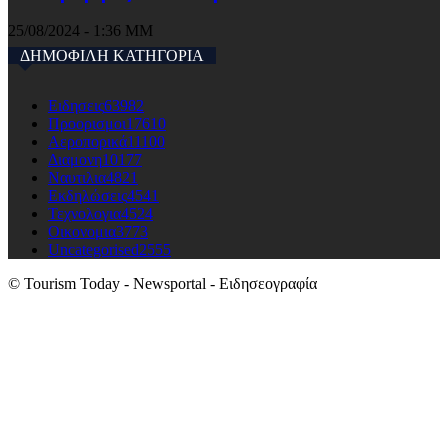
25/08/2024 - 1:36 ΜΜ
ΔΗΜΟΦΙΛΗ ΚΑΤΗΓΟΡΙΑ
Ειδησεις
63982
Προορισμοι
17610
Αεροπορικά
11100
Διαμονη
10177
Ναυτιλια
4821
Εκδηλώσεις
4541
Τεχνολογια
4524
Οικονομια
3773
Uncategorised
2555
© Tourism Today - Newsportal - Ειδησεογραφία