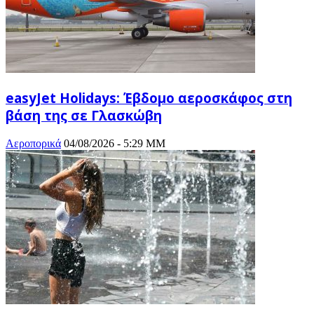
easyJet Holidays: Έβδομο αεροσκάφος στη
βάση της σε Γλασκώβη
Αεροπορικά
04/08/2026 - 5:29 ΜΜ