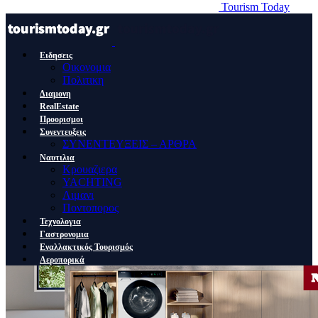
Tourism Today
Ειδησεις
Οικονομια
Πολιτικη
Διαμονη
RealEstate
Προορισμοι
Συνεντευξεις
ΣΥΝΕΝΤΕΥΞΕΙΣ – ΑΡΘΡΑ
Ναυτιλια
Κρουαζιερα
YACHTING
Λιμανι
Ποντοπορος
Τεχνολογια
Γαστρονομια
Εναλλακτικός Τουρισμός
Αεροπορικά