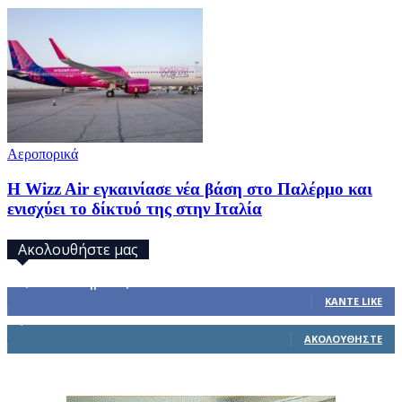
Αεροπορικά
Η Wizz Air εγκαινίασε νέα βάση στο Παλέρμο και
ενισχύει το δίκτυό της στην Ιταλία
Ακολουθήστε μας
32,793
Υποστηρικτές
ΚΆΝΤΕ LIKE
1,914
Ακόλουθοι
ΑΚΟΛΟΥΘΉΣΤΕ