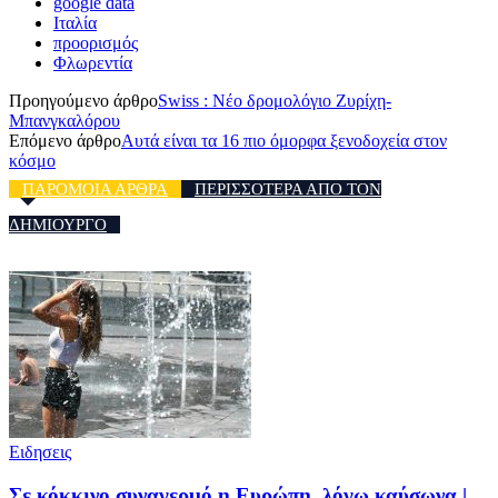
google data
Ιταλία
προορισμός
Φλωρεντία
Προηγούμενο άρθρο
Swiss : Νέο δρομολόγιο Ζυρίχη-
Μπανγκαλόρου
Επόμενο άρθρο
Αυτά είναι τα 16 πιο όμορφα ξενοδοχεία στον
κόσμο
ΠΑΡΟΜΟΙΑ ΑΡΘΡΑ
ΠΕΡΙΣΣΟΤΕΡΑ ΑΠΟ ΤΟΝ
ΔΗΜΙΟΥΡΓΟ
Ειδησεις
Σε κόκκινο συναγερμό η Ευρώπη, λόγω καύσωνα |