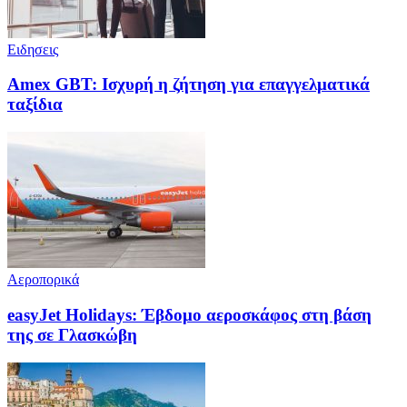
Ειδησεις
Amex GBT: Ισχυρή η ζήτηση για επαγγελματικά
ταξίδια
Αεροπορικά
easyJet Holidays: Έβδομο αεροσκάφος στη βάση
της σε Γλασκώβη