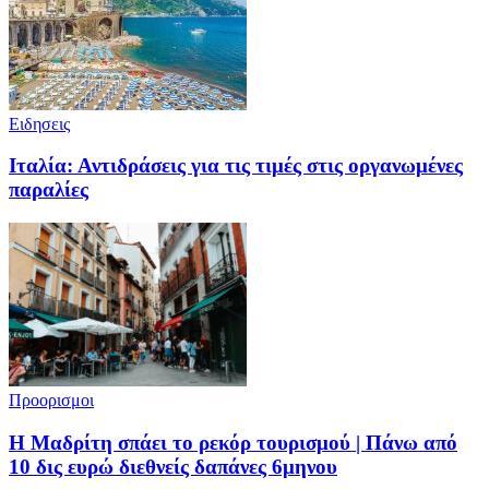
Ειδησεις
Ιταλία: Αντιδράσεις για τις τιμές στις οργανωμένες
παραλίες
Προορισμοι
Η Μαδρίτη σπάει το ρεκόρ τουρισμού | Πάνω από
10 δις ευρώ διεθνείς δαπάνες 6μηνου