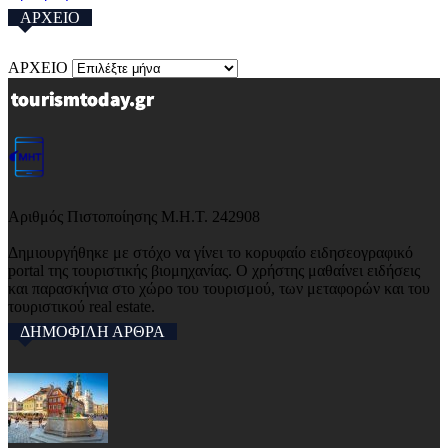
ΑΡΧΕΙΟ
ΑΡΧΕΙΟ
Αριθμός Πιστοποίησης Μ.Η.Τ. 242908
Δημιουργήθηκε με στόχο να γίνει το κορυφαίο ειδησεογραφικό
portal της τουριστικής βιομηχανίας. Ο χρήστης μαθαίνει ειδήσεις
και παρασκήνια στο χώρο του τουρισμού, των μεταφορών και του
τουριστικού real estate.
ΔΗΜΟΦΙΛΗ ΑΡΘΡΑ