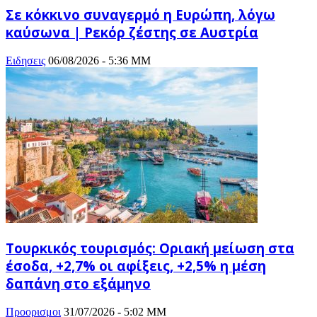
Σε κόκκινο συναγερμό η Ευρώπη, λόγω
καύσωνα | Ρεκόρ ζέστης σε Αυστρία
Ειδησεις
06/08/2026 - 5:36 ΜΜ
Τουρκικός τουρισμός: Οριακή μείωση στα
έσοδα, +2,7% οι αφίξεις, +2,5% η μέση
δαπάνη στο εξάμηνο
Προορισμοι
31/07/2026 - 5:02 ΜΜ