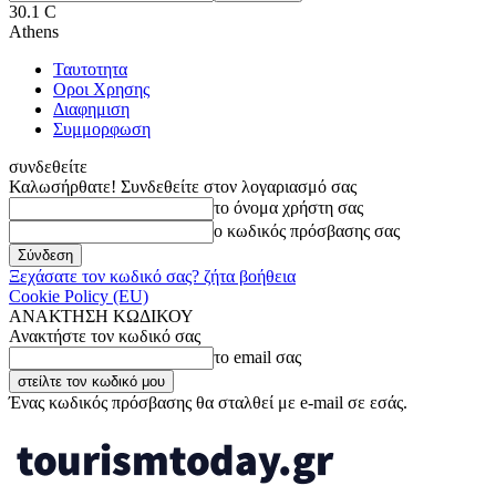
30.1
C
Athens
Ταυτοτητα
Οροι Χρησης
Διαφημιση
Συμμορφωση
συνδεθείτε
Καλωσήρθατε! Συνδεθείτε στον λογαριασμό σας
το όνομα χρήστη σας
ο κωδικός πρόσβασης σας
Ξεχάσατε τον κωδικό σας? ζήτα βοήθεια
Cookie Policy (EU)
ΑΝΑΚΤΗΣΗ ΚΩΔΙΚΟΥ
Ανακτήστε τον κωδικό σας
το email σας
Ένας κωδικός πρόσβασης θα σταλθεί με e-mail σε εσάς.