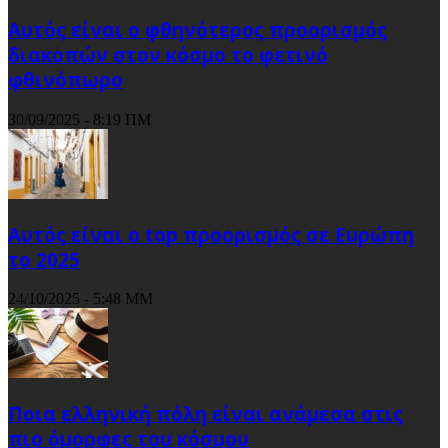
Αυτός είναι ο φθηνότερος προορισμός
διακοπών στον κόσμο το φετινό
φθινόπωρο
30/09/2025 - 8:19 ΠΜ
Αυτός είναι ο top προορισμός σε Ευρώπη
το 2025
24/10/2025 - 5:48 ΜΜ
Ποια ελληνική πόλη είναι ανάμεσα στις
πιο όμορφες του κόσμου