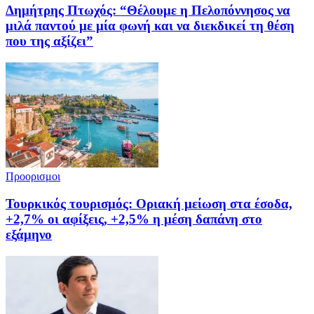
Δημήτρης Πτωχός: “Θέλουμε η Πελοπόννησος να
μιλά παντού με μία φωνή και να διεκδικεί τη θέση
που της αξίζει”
Προορισμοι
Τουρκικός τουρισμός: Οριακή μείωση στα έσοδα,
+2,7% οι αφίξεις, +2,5% η μέση δαπάνη στο
εξάμηνο