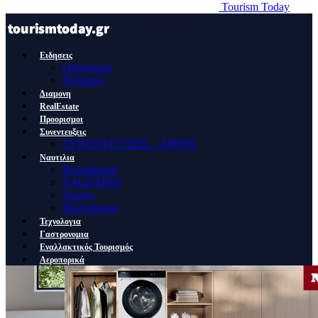
Tourism Today
Ειδησεις
Οικονομια
Πολιτικη
Διαμονη
RealEstate
Προορισμοι
Συνεντευξεις
ΣΥΝΕΝΤΕΥΞΕΙΣ – ΑΡΘΡΑ
Ναυτιλια
Κρουαζιερα
YACHTING
Λιμανι
Ποντοπορος
Τεχνολογια
Γαστρονομια
Εναλλακτικός Τουρισμός
Αεροπορικά