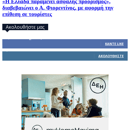
«Η Ελλάδα παραμένει ασφαλής προορισμός»,
διαβεβαιώνει ο Α. Φιορεντίνος, με αφορμή την
επίθεση σε τουρίστες
Ακολουθήστε μας
32,793
Υποστηρικτές
ΚΆΝΤΕ LIKE
1,914
Ακόλουθοι
ΑΚΟΛΟΥΘΉΣΤΕ