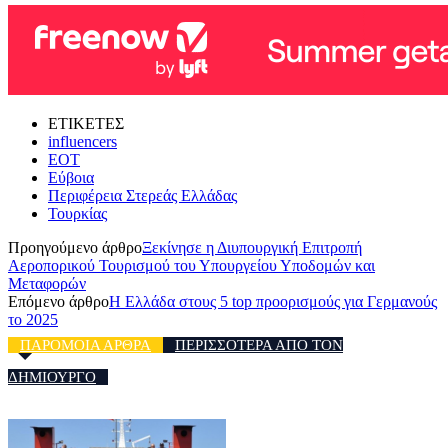
ΕΤΙΚΕΤΕΣ
influencers
ΕΟΤ
Εύβοια
Περιφέρεια Στερεάς Ελλάδας
Τουρκίας
Προηγούμενο άρθρο
Ξεκίνησε η Διυπουργική Επιτροπή
Αεροπορικού Τουρισμού του Υπουργείου Υποδομών και
Μεταφορών
Επόμενο άρθρο
Η Ελλάδα στους 5 top προορισμούς για Γερμανούς
το 2025
ΠΑΡΟΜΟΙΑ ΑΡΘΡΑ
ΠΕΡΙΣΣΟΤΕΡΑ ΑΠΟ ΤΟΝ
ΔΗΜΙΟΥΡΓΟ