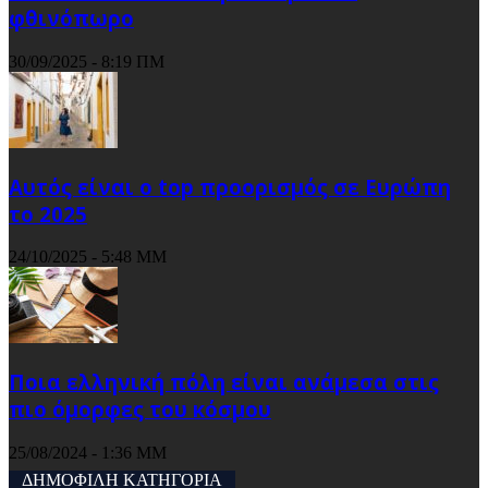
φθινόπωρο
30/09/2025 - 8:19 ΠΜ
Αυτός είναι ο top προορισμός σε Ευρώπη
το 2025
24/10/2025 - 5:48 ΜΜ
Ποια ελληνική πόλη είναι ανάμεσα στις
πιο όμορφες του κόσμου
25/08/2024 - 1:36 ΜΜ
ΔΗΜΟΦΙΛΗ ΚΑΤΗΓΟΡΙΑ