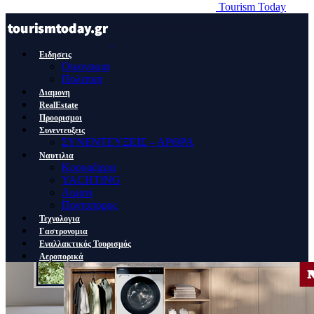
Tourism Today
Ειδησεις
Οικονομια
Πολιτικη
Διαμονη
RealEstate
Προορισμοι
Συνεντευξεις
ΣΥΝΕΝΤΕΥΞΕΙΣ – ΑΡΘΡΑ
Ναυτιλια
Κρουαζιερα
YACHTING
Λιμανι
Ποντοπορος
Τεχνολογια
Γαστρονομια
Εναλλακτικός Τουρισμός
Αεροπορικά