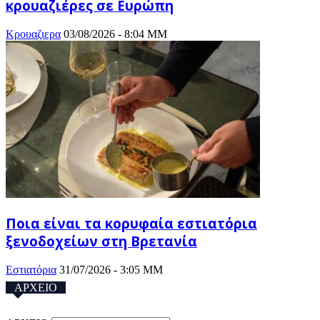
κρουαζιέρες σε Ευρώπη
Κρουαζιερα
03/08/2026 - 8:04 ΜΜ
Ποια είναι τα κορυφαία εστιατόρια
ξενοδοχείων στη Βρετανία
Eστιατόρια
31/07/2026 - 3:05 ΜΜ
ΑΡΧΕΙΟ