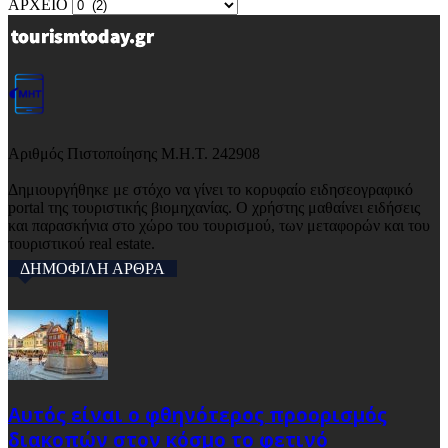
ΑΡΧΕΙΟ
Αριθμός Πιστοποίησης Μ.Η.Τ. 242908
Δημιουργήθηκε με στόχο να γίνει το κορυφαίο ειδησεογραφικό
portal της τουριστικής βιομηχανίας. Ο χρήστης μαθαίνει ειδήσεις
και παρασκήνια στο χώρο του τουρισμού, των μεταφορών και του
τουριστικού real estate.
ΔΗΜΟΦΙΛΗ ΑΡΘΡΑ
Αυτός είναι ο φθηνότερος προορισμός
διακοπών στον κόσμο το φετινό