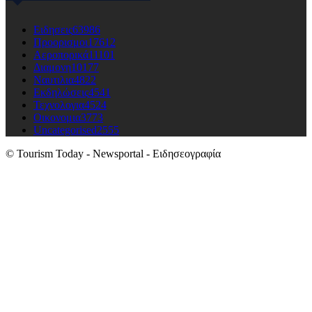
Ειδησεις
63986
Προορισμοι
17612
Αεροπορικά
11101
Διαμονη
10177
Ναυτιλια
4822
Εκδηλώσεις
4541
Τεχνολογια
4524
Οικονομια
3773
Uncategorised
2555
© Tourism Today - Newsportal - Ειδησεογραφία