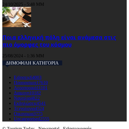
24/10/2025 - 5:48 ΜΜ
Ποια ελληνική πόλη είναι ανάμεσα στις
πιο όμορφες του κόσμου
25/08/2024 - 1:36 ΜΜ
ΔΗΜΟΦΙΛΗ ΚΑΤΗΓΟΡΙΑ
Ειδησεις
64003
Προορισμοι
17610
Αεροπορικά
11101
Διαμονη
10182
Ναυτιλια
4822
Εκδηλώσεις
4541
Τεχνολογια
4524
Οικονομια
3775
Uncategorised
2555
© Tourism Today - Newsportal - Ειδησεογραφία