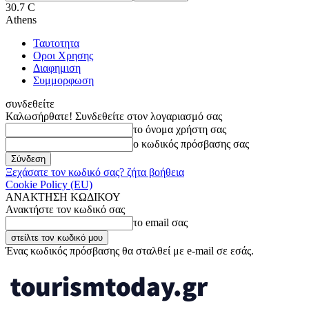
30.7
C
Athens
Ταυτοτητα
Οροι Χρησης
Διαφημιση
Συμμορφωση
συνδεθείτε
Καλωσήρθατε! Συνδεθείτε στον λογαριασμό σας
το όνομα χρήστη σας
ο κωδικός πρόσβασης σας
Ξεχάσατε τον κωδικό σας? ζήτα βοήθεια
Cookie Policy (EU)
ΑΝΑΚΤΗΣΗ ΚΩΔΙΚΟΥ
Ανακτήστε τον κωδικό σας
το email σας
Ένας κωδικός πρόσβασης θα σταλθεί με e-mail σε εσάς.