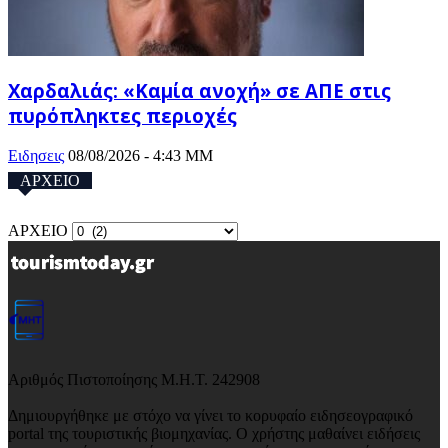
Χαρδαλιάς: «Καμία ανοχή» σε ΑΠΕ στις
πυρόπληκτες περιοχές
Ειδησεις
08/08/2026 - 4:43 ΜΜ
ΑΡΧΕΙΟ
ΑΡΧΕΙΟ
Αριθμός Πιστοποίησης Μ.Η.Τ. 242908
Δημιουργήθηκε με στόχο να γίνει το κορυφαίο ειδησεογραφικό
portal της τουριστικής βιομηχανίας. Ο χρήστης μαθαίνει ειδήσεις