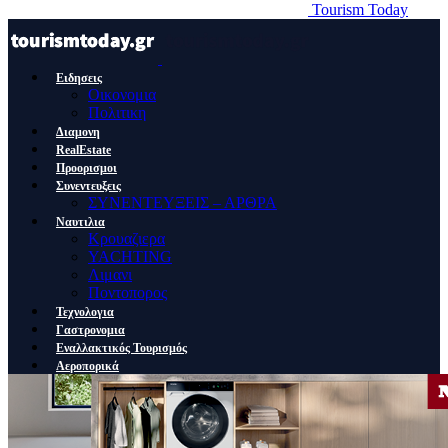
Tourism Today
Ειδησεις
Οικονομια
Πολιτικη
Διαμονη
RealEstate
Προορισμοι
Συνεντευξεις
ΣΥΝΕΝΤΕΥΞΕΙΣ – ΑΡΘΡΑ
Ναυτιλια
Κρουαζιερα
YACHTING
Λιμανι
Ποντοπορος
Τεχνολογια
Γαστρονομια
Εναλλακτικός Τουρισμός
Αεροπορικά