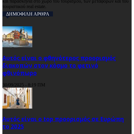
και παρασκήνια στο χώρο του τουρισμού, των μεταφορών και του
τουριστικού real estate.
ΔΗΜΟΦΙΛΗ ΑΡΘΡΑ
Αυτός είναι ο φθηνότερος προορισμός
διακοπών στον κόσμο το φετινό
φθινόπωρο
30/09/2025 - 8:19 ΠΜ
Αυτός είναι ο top προορισμός σε Ευρώπη
το 2025