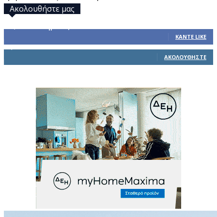
Ακολουθήστε μας
32,793
Υποστηρικτές
ΚΆΝΤΕ LIKE
1,914
Ακόλουθοι
ΑΚΟΛΟΥΘΉΣΤΕ