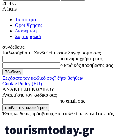
28.4
C
Athens
Ταυτοτητα
Οροι Χρησης
Διαφημιση
Συμμορφωση
συνδεθείτε
Καλωσήρθατε! Συνδεθείτε στον λογαριασμό σας
το όνομα χρήστη σας
ο κωδικός πρόσβασης σας
Ξεχάσατε τον κωδικό σας? ζήτα βοήθεια
Cookie Policy (EU)
ΑΝΑΚΤΗΣΗ ΚΩΔΙΚΟΥ
Ανακτήστε τον κωδικό σας
το email σας
Ένας κωδικός πρόσβασης θα σταλθεί με e-mail σε εσάς.