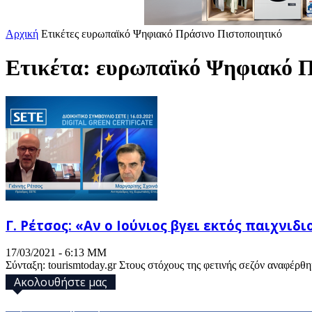
Αρχική
Ετικέτες
ευρωπαϊκό Ψηφιακό Πράσινο Πιστοποιητικό
Ετικέτα: ευρωπαϊκό Ψηφιακό Π
Γ. Ρέτσος: «Αν ο Ιούνιος βγει εκτός παιχνιδ
17/03/2021 - 6:13 ΜΜ
Σύνταξη: tourismtoday.gr Στους στόχους της φετινής σεζόν αναφέρθ
Ακολουθήστε μας
32,793
Υποστηρικτές