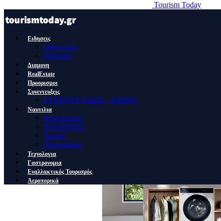
Tourism Today
Ειδησεις
Οικονομια
Πολιτικη
Διαμονη
RealEstate
Προορισμοι
Συνεντευξεις
ΣΥΝΕΝΤΕΥΞΕΙΣ – ΑΡΘΡΑ
Ναυτιλια
Κρουαζιερα
YACHTING
Λιμανι
Ποντοπορος
Τεχνολογια
Γαστρονομια
Εναλλακτικός Τουρισμός
Αεροπορικά