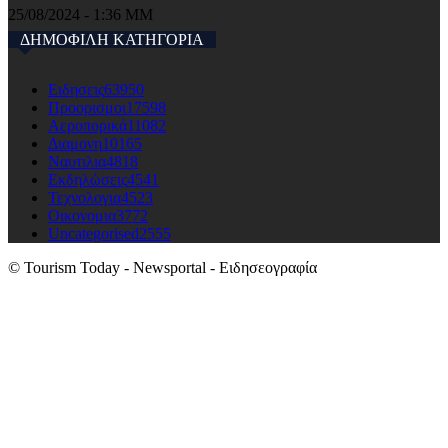
25/08/2024 - 1:36 ΜΜ
ΔΗΜΟΦΙΛΗ ΚΑΤΗΓΟΡΙΑ
Ειδησεις
63950
Προορισμοι
17598
Αεροπορικά
11082
Διαμονη
10165
Ναυτιλια
4818
Εκδηλώσεις
4541
Τεχνολογια
4523
Οικονομια
3772
Uncategorised
2555
© Tourism Today - Newsportal - Ειδησεογραφία