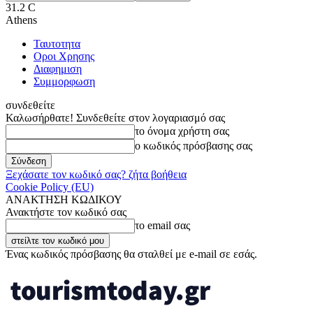
31.2
C
Athens
Ταυτοτητα
Οροι Χρησης
Διαφημιση
Συμμορφωση
συνδεθείτε
Καλωσήρθατε! Συνδεθείτε στον λογαριασμό σας
το όνομα χρήστη σας
ο κωδικός πρόσβασης σας
Ξεχάσατε τον κωδικό σας? ζήτα βοήθεια
Cookie Policy (EU)
ΑΝΑΚΤΗΣΗ ΚΩΔΙΚΟΥ
Ανακτήστε τον κωδικό σας
το email σας
Ένας κωδικός πρόσβασης θα σταλθεί με e-mail σε εσάς.