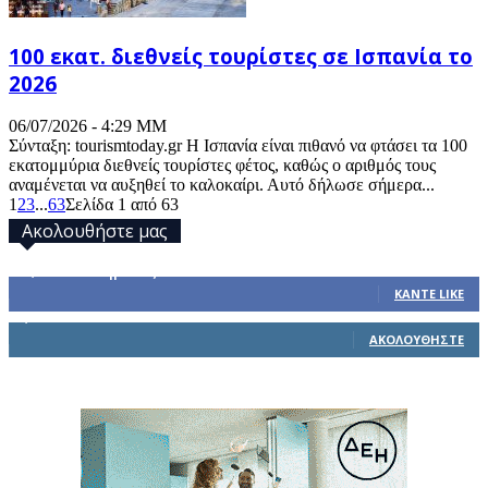
100 εκατ. διεθνείς τουρίστες σε Ισπανία το
2026
06/07/2026 - 4:29 ΜΜ
Σύνταξη: tourismtoday.gr Η Ισπανία είναι πιθανό να φτάσει τα 100
εκατομμύρια διεθνείς τουρίστες φέτος, καθώς ο αριθμός τους
αναμένεται να αυξηθεί το καλοκαίρι. Αυτό δήλωσε σήμερα...
1
2
3
...
63
Σελίδα 1 από 63
Ακολουθήστε μας
32,793
Υποστηρικτές
ΚΆΝΤΕ LIKE
1,914
Ακόλουθοι
ΑΚΟΛΟΥΘΉΣΤΕ