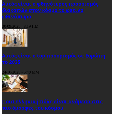
Αυτός είναι ο φθηνότερος προορισμός
διακοπών στον κόσμο το φετινό
φθινόπωρο
30/09/2025 - 8:19 ΠΜ
Αυτός είναι ο top προορισμός σε Ευρώπη
το 2025
24/10/2025 - 5:48 ΜΜ
Ποια ελληνική πόλη είναι ανάμεσα στις
πιο όμορφες του κόσμου