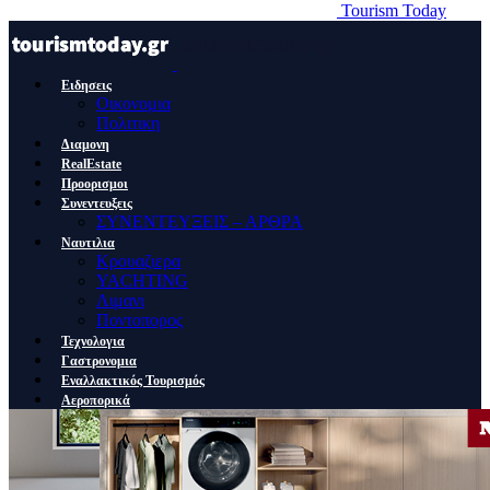
Tourism Today
Ειδησεις
Οικονομια
Πολιτικη
Διαμονη
RealEstate
Προορισμοι
Συνεντευξεις
ΣΥΝΕΝΤΕΥΞΕΙΣ – ΑΡΘΡΑ
Ναυτιλια
Κρουαζιερα
YACHTING
Λιμανι
Ποντοπορος
Τεχνολογια
Γαστρονομια
Εναλλακτικός Τουρισμός
Αεροπορικά