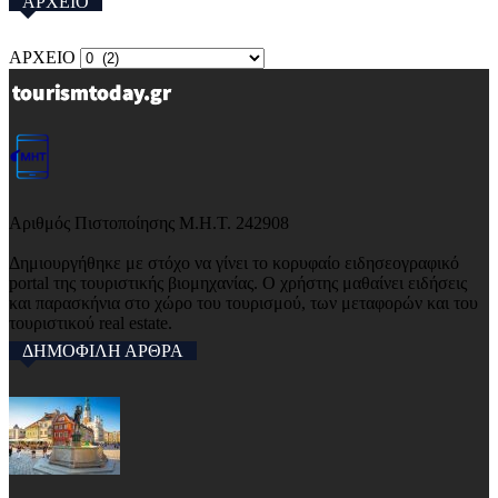
ΑΡΧΕΙΟ
ΑΡΧΕΙΟ
Αριθμός Πιστοποίησης Μ.Η.Τ. 242908
Δημιουργήθηκε με στόχο να γίνει το κορυφαίο ειδησεογραφικό
portal της τουριστικής βιομηχανίας. Ο χρήστης μαθαίνει ειδήσεις
και παρασκήνια στο χώρο του τουρισμού, των μεταφορών και του
τουριστικού real estate.
ΔΗΜΟΦΙΛΗ ΑΡΘΡΑ