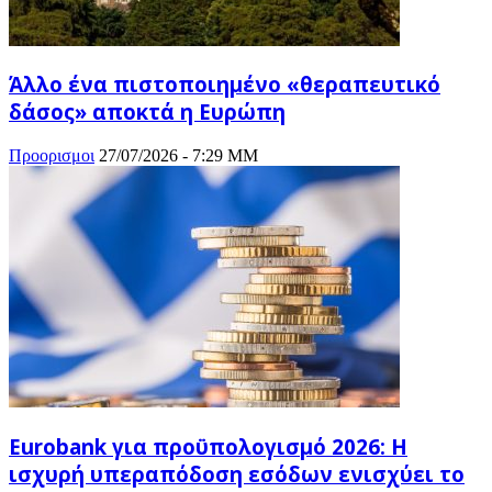
Άλλο ένα πιστοποιημένο «θεραπευτικό
δάσος» αποκτά η Ευρώπη
Προορισμοι
27/07/2026 - 7:29 ΜΜ
Eurobank για προϋπολογισμό 2026: Η
ισχυρή υπεραπόδοση εσόδων ενισχύει το