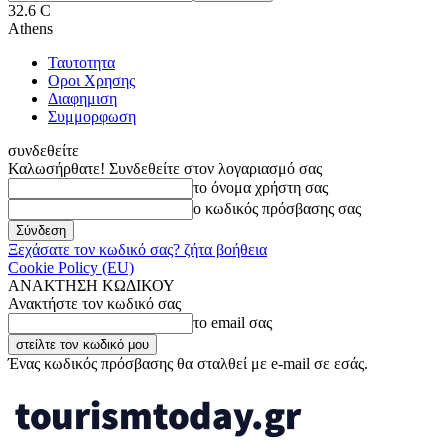
32.6
C
Athens
Ταυτοτητα
Οροι Χρησης
Διαφημιση
Συμμορφωση
συνδεθείτε
Καλωσήρθατε! Συνδεθείτε στον λογαριασμό σας
το όνομα χρήστη σας
ο κωδικός πρόσβασης σας
Ξεχάσατε τον κωδικό σας? ζήτα βοήθεια
Cookie Policy (EU)
ΑΝΑΚΤΗΣΗ ΚΩΔΙΚΟΥ
Ανακτήστε τον κωδικό σας
το email σας
Ένας κωδικός πρόσβασης θα σταλθεί με e-mail σε εσάς.