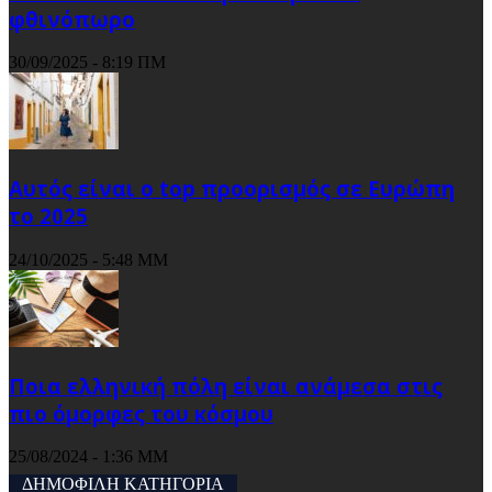
φθινόπωρο
30/09/2025 - 8:19 ΠΜ
Αυτός είναι ο top προορισμός σε Ευρώπη
το 2025
24/10/2025 - 5:48 ΜΜ
Ποια ελληνική πόλη είναι ανάμεσα στις
πιο όμορφες του κόσμου
25/08/2024 - 1:36 ΜΜ
ΔΗΜΟΦΙΛΗ ΚΑΤΗΓΟΡΙΑ