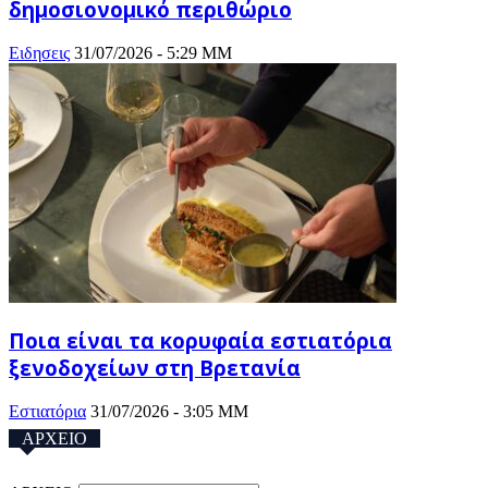
δημοσιονομικό περιθώριο
Ειδησεις
31/07/2026 - 5:29 ΜΜ
Ποια είναι τα κορυφαία εστιατόρια
ξενοδοχείων στη Βρετανία
Eστιατόρια
31/07/2026 - 3:05 ΜΜ
ΑΡΧΕΙΟ