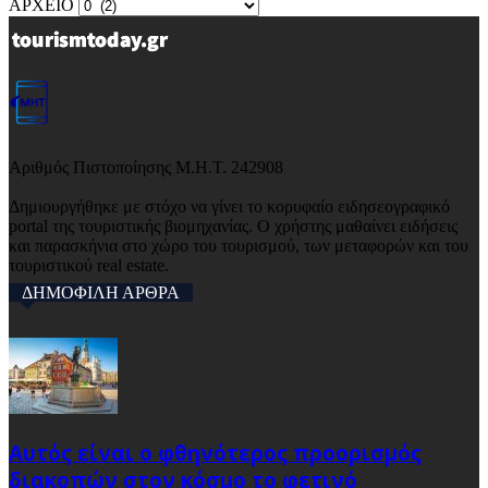
ΑΡΧΕΙΟ
Αριθμός Πιστοποίησης Μ.Η.Τ. 242908
Δημιουργήθηκε με στόχο να γίνει το κορυφαίο ειδησεογραφικό
portal της τουριστικής βιομηχανίας. Ο χρήστης μαθαίνει ειδήσεις
και παρασκήνια στο χώρο του τουρισμού, των μεταφορών και του
τουριστικού real estate.
ΔΗΜΟΦΙΛΗ ΑΡΘΡΑ
Αυτός είναι ο φθηνότερος προορισμός
διακοπών στον κόσμο το φετινό