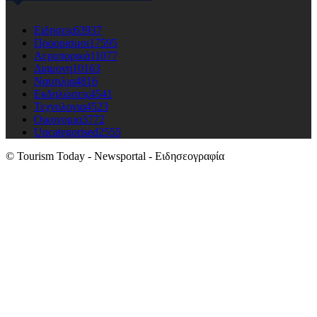
Ειδησεις
63937
Προορισμοι
17595
Αεροπορικά
11077
Διαμονη
10163
Ναυτιλια
4816
Εκδηλώσεις
4541
Τεχνολογια
4523
Οικονομια
3772
Uncategorised
2555
© Tourism Today - Newsportal - Ειδησεογραφία