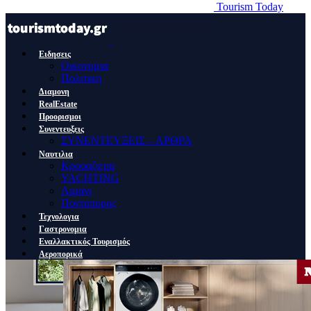
Tourism Today
Ειδησεις
Οικονομια
Πολιτικη
Διαμονη
RealEstate
Προορισμοι
Συνεντευξεις
ΣΥΝΕΝΤΕΥΞΕΙΣ – ΑΡΘΡΑ
Ναυτιλια
Κρουαζιερα
YACHTING
Λιμανι
Ποντοπορος
Τεχνολογια
Γαστρονομια
Εναλλακτικός Τουρισμός
Αεροπορικά