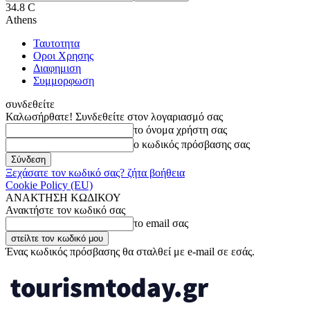
34.8
C
Athens
Ταυτοτητα
Οροι Χρησης
Διαφημιση
Συμμορφωση
συνδεθείτε
Καλωσήρθατε! Συνδεθείτε στον λογαριασμό σας
το όνομα χρήστη σας
ο κωδικός πρόσβασης σας
Ξεχάσατε τον κωδικό σας? ζήτα βοήθεια
Cookie Policy (EU)
ΑΝΑΚΤΗΣΗ ΚΩΔΙΚΟΥ
Ανακτήστε τον κωδικό σας
το email σας
Ένας κωδικός πρόσβασης θα σταλθεί με e-mail σε εσάς.