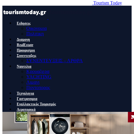
Tourism Today
Ειδησεις
Οικονομια
Πολιτικη
Διαμονη
RealEstate
Προορισμοι
Συνεντευξεις
ΣΥΝΕΝΤΕΥΞΕΙΣ – ΑΡΘΡΑ
Ναυτιλια
Κρουαζιερα
YACHTING
Λιμανι
Ποντοπορος
Τεχνολογια
Γαστρονομια
Εναλλακτικός Τουρισμός
Αεροπορικά