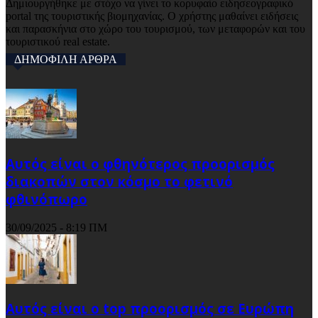
Δημιουργήθηκε με στόχο να γίνει το κορυφαίο ειδησεογραφικό
portal της τουριστικής βιομηχανίας. Ο χρήστης μαθαίνει ειδήσεις
και παρασκήνια στο χώρο του τουρισμού, των μεταφορών και του
τουριστικού real estate.
ΔΗΜΟΦΙΛΗ ΑΡΘΡΑ
Αυτός είναι ο φθηνότερος προορισμός
διακοπών στον κόσμο το φετινό
φθινόπωρο
30/09/2025 - 8:19 ΠΜ
Αυτός είναι ο top προορισμός σε Ευρώπη