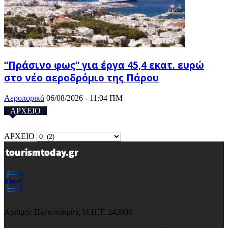
“Πράσινο φως” για έργα 45,4 εκατ. ευρώ
στο νέο αεροδρόμιο της Πάρου
Αεροπορικά
06/08/2026 - 11:04 ΠΜ
ΑΡΧΕΙΟ
ΑΡΧΕΙΟ
Αριθμός Πιστοποίησης Μ.Η.Τ. 242908