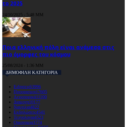
το 2025
24/10/2025 - 5:48 ΜΜ
Ποια ελληνική πόλη είναι ανάμεσα στις
πιο όμορφες του κόσμου
25/08/2024 - 1:36 ΜΜ
ΔΗΜΟΦΙΛΗ ΚΑΤΗΓΟΡΙΑ
Ειδησεις
63996
Προορισμοι
17605
Αεροπορικά
11100
Διαμονη
10177
Ναυτιλια
4822
Εκδηλώσεις
4541
Τεχνολογια
4523
Οικονομια
3774