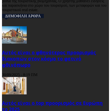
portal της τουριστικής βιομηχανίας. Ο χρήστης μαθαίνει ειδήσεις
και παρασκήνια στο χώρο του τουρισμού, των μεταφορών και του
τουριστικού real estate.
ΔΗΜΟΦΙΛΗ ΑΡΘΡΑ
Αυτός είναι ο φθηνότερος προορισμός
διακοπών στον κόσμο το φετινό
φθινόπωρο
30/09/2025 - 8:19 ΠΜ
Αυτός είναι ο top προορισμός σε Ευρώπη
το 2025