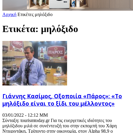
Αρχική
Ετικέτες
μηλόξιδο
Ετικέτα: μηλόξιδο
Γιάννης Κασίμος, Οξοποιία «Πάρος»: «Το
μηλόξιδο είναι το ξίδι του μέλλοντος»
03/01/2022 - 12:12 ΜΜ
Σύνταξη: tourismtoday.gr Για τις ευεργετικές ιδιότητες του
μηλόξιδου μιλά σε συνέντευξή του στην εκπομπή του Χάρη
Ντιγριντάκη, Τρίποντο στην οικονομία, στον Alpha 98,9 ο