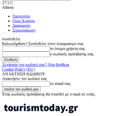
27.5
C
Athens
Ταυτοτητα
Οροι Χρησης
Διαφημιση
Συμμορφωση
συνδεθείτε
Καλωσήρθατε! Συνδεθείτε στον λογαριασμό σας
το όνομα χρήστη σας
ο κωδικός πρόσβασης σας
Ξεχάσατε τον κωδικό σας? ζήτα βοήθεια
Cookie Policy (EU)
ΑΝΑΚΤΗΣΗ ΚΩΔΙΚΟΥ
Ανακτήστε τον κωδικό σας
το email σας
Ένας κωδικός πρόσβασης θα σταλθεί με e-mail σε εσάς.