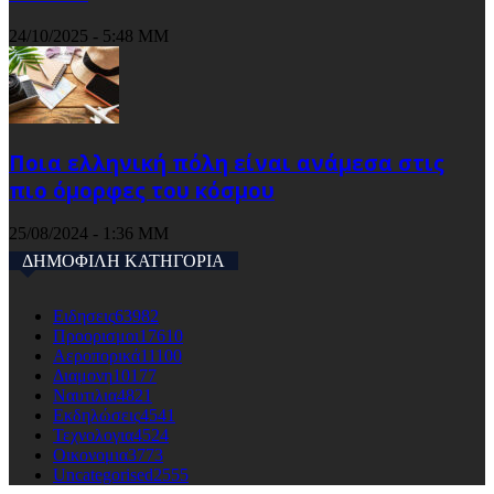
24/10/2025 - 5:48 ΜΜ
Ποια ελληνική πόλη είναι ανάμεσα στις
πιο όμορφες του κόσμου
25/08/2024 - 1:36 ΜΜ
ΔΗΜΟΦΙΛΗ ΚΑΤΗΓΟΡΙΑ
Ειδησεις
63982
Προορισμοι
17610
Αεροπορικά
11100
Διαμονη
10177
Ναυτιλια
4821
Εκδηλώσεις
4541
Τεχνολογια
4524
Οικονομια
3773
Uncategorised
2555