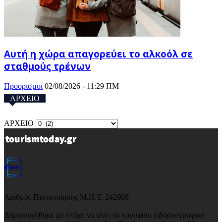
Αυτή η χώρα απαγορεύει το αλκοόλ σε
σταθμούς τρένων
Προορισμοι
02/08/2026 - 11:29 ΠΜ
ΑΡΧΕΙΟ
ΑΡΧΕΙΟ
Αριθμός Πιστοποίησης Μ.Η.Τ. 242908
Δημιουργήθηκε με στόχο να γίνει το κορυφαίο ειδησεογραφικό