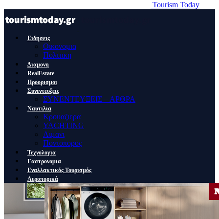
Tourism Today
Ειδησεις
Οικονομια
Πολιτικη
Διαμονη
RealEstate
Προορισμοι
Συνεντευξεις
ΣΥΝΕΝΤΕΥΞΕΙΣ – ΑΡΘΡΑ
Ναυτιλια
Κρουαζιερα
YACHTING
Λιμανι
Ποντοπορος
Τεχνολογια
Γαστρονομια
Εναλλακτικός Τουρισμός
Αεροπορικά