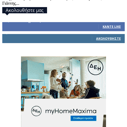
Γιάννης...
Ακολουθήστε μας
32,793
Υποστηρικτές
ΚΆΝΤΕ LIKE
1,914
Ακόλουθοι
ΑΚΟΛΟΥΘΉΣΤΕ