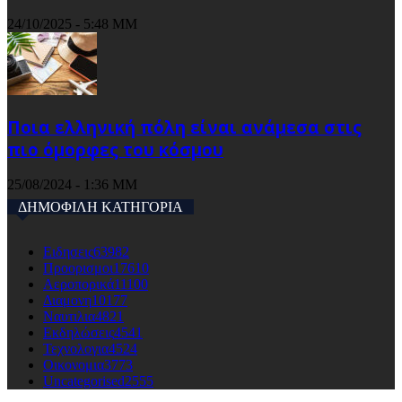
24/10/2025 - 5:48 ΜΜ
Ποια ελληνική πόλη είναι ανάμεσα στις
πιο όμορφες του κόσμου
25/08/2024 - 1:36 ΜΜ
ΔΗΜΟΦΙΛΗ ΚΑΤΗΓΟΡΙΑ
Ειδησεις
63982
Προορισμοι
17610
Αεροπορικά
11100
Διαμονη
10177
Ναυτιλια
4821
Εκδηλώσεις
4541
Τεχνολογια
4524
Οικονομια
3773
Uncategorised
2555