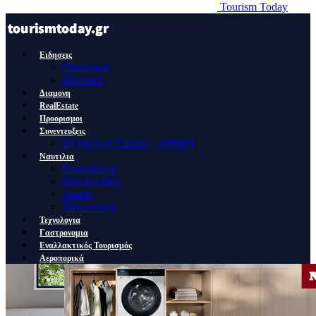
Tourism Today
Ειδησεις
Οικονομια
Πολιτικη
Διαμονη
RealEstate
Προορισμοι
Συνεντευξεις
ΣΥΝΕΝΤΕΥΞΕΙΣ – ΑΡΘΡΑ
Ναυτιλια
Κρουαζιερα
YACHTING
Λιμανι
Ποντοπορος
Τεχνολογια
Γαστρονομια
Εναλλακτικός Τουρισμός
Αεροπορικά