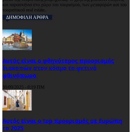
και παρασκήνια στο χώρο του τουρισμού, των μεταφορών και του
τουριστικού real estate.
ΔΗΜΟΦΙΛΗ ΑΡΘΡΑ
Αυτός είναι ο φθηνότερος προορισμός
διακοπών στον κόσμο το φετινό
φθινόπωρο
30/09/2025 - 8:19 ΠΜ
Αυτός είναι ο top προορισμός σε Ευρώπη
το 2025