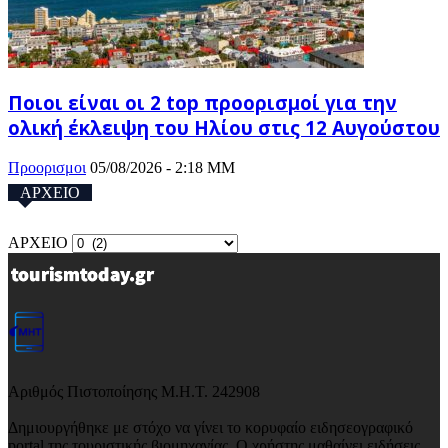
Ποιοι είναι οι 2 top προορισμοί για την
ολική έκλειψη του Ηλίου στις 12 Αυγούστου
Προορισμοι
05/08/2026 - 2:18 ΜΜ
ΑΡΧΕΙΟ
ΑΡΧΕΙΟ
Αριθμός Πιστοποίησης Μ.Η.Τ. 242908
Δημιουργήθηκε με στόχο να γίνει το κορυφαίο ειδησεογραφικό
portal της τουριστικής βιομηχανίας. Ο χρήστης μαθαίνει ειδήσεις