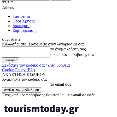
27.5
C
Athens
Ταυτοτητα
Οροι Χρησης
Διαφημιση
Συμμορφωση
συνδεθείτε
Καλωσήρθατε! Συνδεθείτε στον λογαριασμό σας
το όνομα χρήστη σας
ο κωδικός πρόσβασης σας
Ξεχάσατε τον κωδικό σας? ζήτα βοήθεια
Cookie Policy (EU)
ΑΝΑΚΤΗΣΗ ΚΩΔΙΚΟΥ
Ανακτήστε τον κωδικό σας
το email σας
Ένας κωδικός πρόσβασης θα σταλθεί με e-mail σε εσάς.