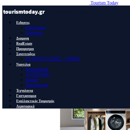
Tourism Today
Ειδησεις
Οικονομια
Πολιτικη
Διαμονη
RealEstate
Προορισμοι
Συνεντευξεις
ΣΥΝΕΝΤΕΥΞΕΙΣ – ΑΡΘΡΑ
Ναυτιλια
Κρουαζιερα
YACHTING
Λιμανι
Ποντοπορος
Τεχνολογια
Γαστρονομια
Εναλλακτικός Τουρισμός
Αεροπορικά