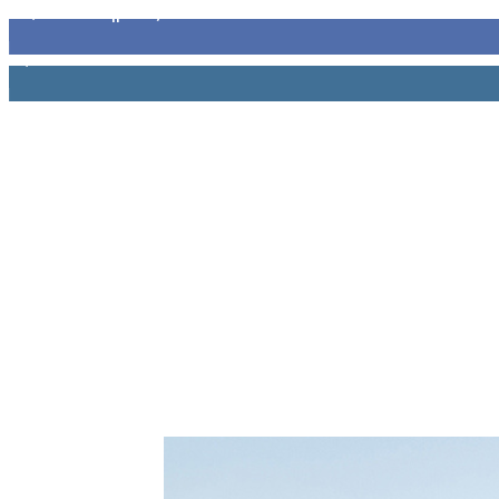
32,793
Υποστηρικτές
1,914
Ακόλουθοι