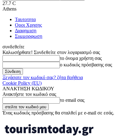
27.7
C
Athens
Ταυτοτητα
Οροι Χρησης
Διαφημιση
Συμμορφωση
συνδεθείτε
Καλωσήρθατε! Συνδεθείτε στον λογαριασμό σας
το όνομα χρήστη σας
ο κωδικός πρόσβασης σας
Ξεχάσατε τον κωδικό σας? ζήτα βοήθεια
Cookie Policy (EU)
ΑΝΑΚΤΗΣΗ ΚΩΔΙΚΟΥ
Ανακτήστε τον κωδικό σας
το email σας
Ένας κωδικός πρόσβασης θα σταλθεί με e-mail σε εσάς.