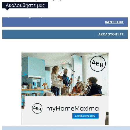
Ακολουθήστε μας
32,793
Υποστηρικτές
ΚΆΝΤΕ LIKE
1,914
Ακόλουθοι
ΑΚΟΛΟΥΘΉΣΤΕ