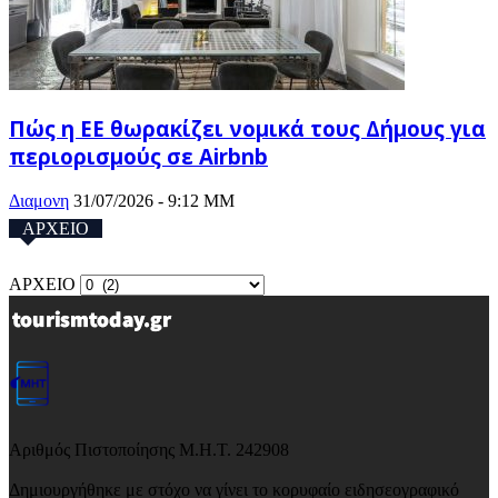
Πώς η ΕΕ θωρακίζει νομικά τους Δήμους για
περιορισμούς σε Airbnb
Διαμονη
31/07/2026 - 9:12 ΜΜ
ΑΡΧΕΙΟ
ΑΡΧΕΙΟ
Αριθμός Πιστοποίησης Μ.Η.Τ. 242908
Δημιουργήθηκε με στόχο να γίνει το κορυφαίο ειδησεογραφικό