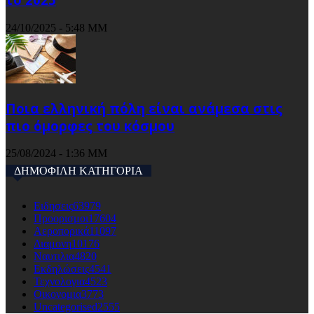
24/10/2025 - 5:48 ΜΜ
Ποια ελληνική πόλη είναι ανάμεσα στις
πιο όμορφες του κόσμου
25/08/2024 - 1:36 ΜΜ
ΔΗΜΟΦΙΛΗ ΚΑΤΗΓΟΡΙΑ
Ειδησεις
63979
Προορισμοι
17604
Αεροπορικά
11097
Διαμονη
10176
Ναυτιλια
4820
Εκδηλώσεις
4541
Τεχνολογια
4523
Οικονομια
3773
Uncategorised
2555