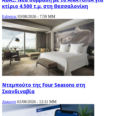
κτίριο 4.500 τ.μ. στη Θεσσαλονίκη
Ειδησεις
03/08/2026 - 7:59 ΜΜ
Ντεμπούτο της Four Seasons στη
Σκανδιναβία
Διαμονη
02/08/2026 - 12:11 ΜΜ