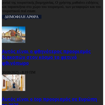
portal της τουριστικής βιομηχανίας. Ο χρήστης μαθαίνει ειδήσεις
και παρασκήνια στο χώρο του τουρισμού, των μεταφορών και του
τουριστικού real estate.
ΔΗΜΟΦΙΛΗ ΑΡΘΡΑ
Αυτός είναι ο φθηνότερος προορισμός
διακοπών στον κόσμο το φετινό
φθινόπωρο
30/09/2025 - 8:19 ΠΜ
Αυτός είναι ο top προορισμός σε Ευρώπη
το 2025