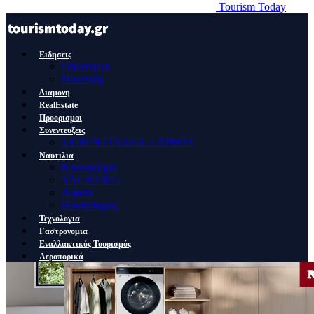
Tourism Today
Ειδησεις
Οικονομια
Πολιτικη
Διαμονη
RealEstate
Προορισμοι
Συνεντευξεις
ΣΥΝΕΝΤΕΥΞΕΙΣ – ΑΡΘΡΑ
Ναυτιλια
Κρουαζιερα
YACHTING
Λιμανι
Ποντοπορος
Τεχνολογια
Γαστρονομια
Εναλλακτικός Τουρισμός
Αεροπορικά