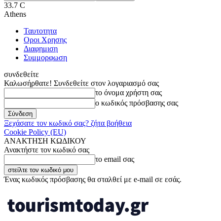
33.7
C
Athens
Ταυτοτητα
Οροι Χρησης
Διαφημιση
Συμμορφωση
συνδεθείτε
Καλωσήρθατε! Συνδεθείτε στον λογαριασμό σας
το όνομα χρήστη σας
ο κωδικός πρόσβασης σας
Ξεχάσατε τον κωδικό σας? ζήτα βοήθεια
Cookie Policy (EU)
ΑΝΑΚΤΗΣΗ ΚΩΔΙΚΟΥ
Ανακτήστε τον κωδικό σας
το email σας
Ένας κωδικός πρόσβασης θα σταλθεί με e-mail σε εσάς.