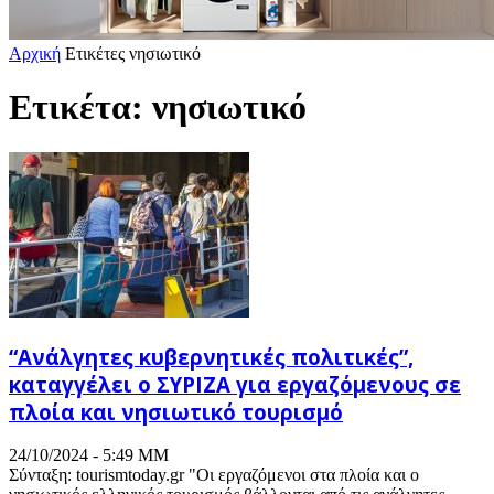
Αρχική
Ετικέτες
νησιωτικό
Ετικέτα: νησιωτικό
“Ανάλγητες κυβερνητικές πολιτικές”,
καταγγέλει ο ΣΥΡΙΖΑ για εργαζόμενους σε
πλοία και νησιωτικό τουρισμό
24/10/2024 - 5:49 ΜΜ
Σύνταξη: tourismtoday.gr "Οι εργαζόμενοι στα πλοία και ο