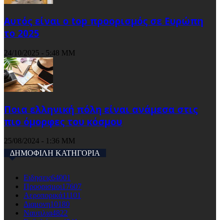
Αυτός είναι ο top προορισμός σε Ευρώπη
το 2025
24/10/2025 - 5:48 ΜΜ
Ποια ελληνική πόλη είναι ανάμεσα στις
πιο όμορφες του κόσμου
25/08/2024 - 1:36 ΜΜ
ΔΗΜΟΦΙΛΗ ΚΑΤΗΓΟΡΙΑ
Ειδησεις
64001
Προορισμοι
17607
Αεροπορικά
11101
Διαμονη
10180
Ναυτιλια
4822