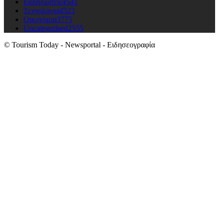
Εκδηλώσεις
4541
Τεχνολογια
4523
Οικονομια
3775
Uncategorised
2555
© Tourism Today - Newsportal - Ειδησεογραφία