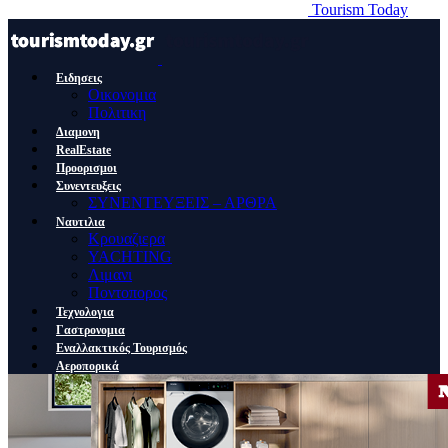
Tourism Today
Ειδησεις
Οικονομια
Πολιτικη
Διαμονη
RealEstate
Προορισμοι
Συνεντευξεις
ΣΥΝΕΝΤΕΥΞΕΙΣ – ΑΡΘΡΑ
Ναυτιλια
Κρουαζιερα
YACHTING
Λιμανι
Ποντοπορος
Τεχνολογια
Γαστρονομια
Εναλλακτικός Τουρισμός
Αεροπορικά