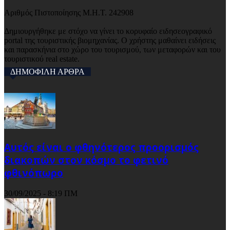
Αριθμός Πιστοποίησης Μ.Η.Τ. 242908
Δημιουργήθηκε με στόχο να γίνει το κορυφαίο ειδησεογραφικό
portal της τουριστικής βιομηχανίας. Ο χρήστης μαθαίνει ειδήσεις
και παρασκήνια στο χώρο του τουρισμού, των μεταφορών και του
τουριστικού real estate.
ΔΗΜΟΦΙΛΗ ΑΡΘΡΑ
Αυτός είναι ο φθηνότερος προορισμός
διακοπών στον κόσμο το φετινό
φθινόπωρο
30/09/2025 - 8:19 ΠΜ