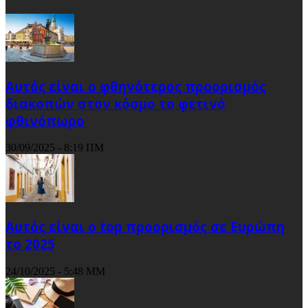
Αυτός είναι ο φθηνότερος προορισμός
διακοπών στον κόσμο το φετινό
φθινόπωρο
30/09/2025 - 8:19 ΠΜ
Αυτός είναι ο top προορισμός σε Ευρώπη
το 2025
24/10/2025 - 5:48 ΜΜ