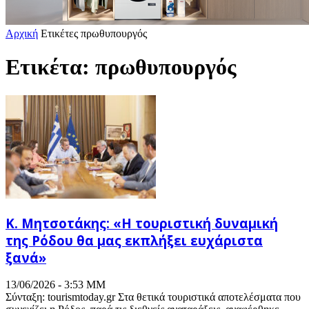
Αρχική
Ετικέτες
πρωθυπουργός
Ετικέτα: πρωθυπουργός
Κ. Μητσοτάκης: «Η τουριστική δυναμική
της Ρόδου θα μας εκπλήξει ευχάριστα
ξανά»
13/06/2026 - 3:53 ΜΜ
Σύνταξη: tourismtoday.gr Στα θετικά τουριστικά αποτελέσματα που