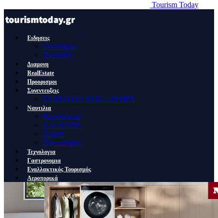
Tourism Today
Ειδησεις
Οικονομια
Πολιτικη
Διαμονη
RealEstate
Προορισμοι
Συνεντευξεις
ΣΥΝΕΝΤΕΥΞΕΙΣ – ΑΡΘΡΑ
Ναυτιλια
Κρουαζιερα
YACHTING
Λιμανι
Ποντοπορος
Τεχνολογια
Γαστρονομια
Εναλλακτικός Τουρισμός
Αεροπορικά