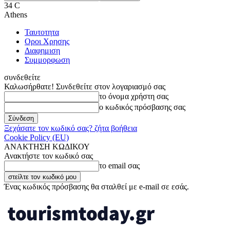
34
C
Athens
Ταυτοτητα
Οροι Χρησης
Διαφημιση
Συμμορφωση
συνδεθείτε
Καλωσήρθατε! Συνδεθείτε στον λογαριασμό σας
το όνομα χρήστη σας
ο κωδικός πρόσβασης σας
Ξεχάσατε τον κωδικό σας? ζήτα βοήθεια
Cookie Policy (EU)
ΑΝΑΚΤΗΣΗ ΚΩΔΙΚΟΥ
Ανακτήστε τον κωδικό σας
το email σας
Ένας κωδικός πρόσβασης θα σταλθεί με e-mail σε εσάς.