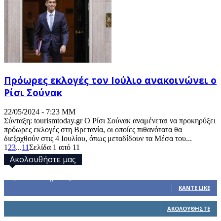
Πρόωρες εκλογές τον Ιούλιο ανακοινώνει ο
Ρίσι Σούνακ
22/05/2024 - 7:23 ΜΜ
Σύνταξη: tourismtoday.gr Ο Ρίσι Σούνακ αναμένεται να προκηρύξει
πρόωρες εκλογές στη Βρετανία, οι οποίες πιθανότατα θα
διεξαχθούν στις 4 Ιουλίου, όπως μεταδίδουν τα Μέσα του...
1
2
3
...
11
Σελίδα 1 από 11
Ακολουθήστε μας
32,793
Υποστηρικτές
ΚΆΝΤΕ LIKE
1,914
Ακόλουθοι
ΑΚΟΛΟΥΘΉΣΤΕ