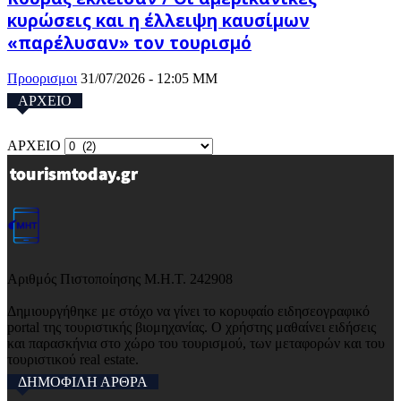
κυρώσεις και η έλλειψη καυσίμων
«παρέλυσαν» τον τουρισμό
Προορισμοι
31/07/2026 - 12:05 ΜΜ
ΑΡΧΕΙΟ
ΑΡΧΕΙΟ
Αριθμός Πιστοποίησης Μ.Η.Τ. 242908
Δημιουργήθηκε με στόχο να γίνει το κορυφαίο ειδησεογραφικό
portal της τουριστικής βιομηχανίας. Ο χρήστης μαθαίνει ειδήσεις
και παρασκήνια στο χώρο του τουρισμού, των μεταφορών και του
τουριστικού real estate.
ΔΗΜΟΦΙΛΗ ΑΡΘΡΑ