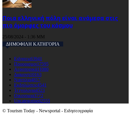
Ποια ελληνική πόλη είναι ανάμεσα στις
πιο όμορφες του κόσμου
25/08/2024 - 1:36 ΜΜ
ΔΗΜΟΦΙΛΗ ΚΑΤΗΓΟΡΙΑ
Ειδησεις
63941
Προορισμοι
17595
Αεροπορικά
11080
Διαμονη
10163
Ναυτιλια
4817
Εκδηλώσεις
4541
Τεχνολογια
4523
Οικονομια
3772
Uncategorised
2555
© Tourism Today - Newsportal - Ειδησεογραφία