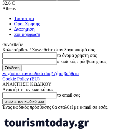
32.6
C
Athens
Ταυτοτητα
Οροι Χρησης
Διαφημιση
Συμμορφωση
συνδεθείτε
Καλωσήρθατε! Συνδεθείτε στον λογαριασμό σας
το όνομα χρήστη σας
ο κωδικός πρόσβασης σας
Ξεχάσατε τον κωδικό σας? ζήτα βοήθεια
Cookie Policy (EU)
ΑΝΑΚΤΗΣΗ ΚΩΔΙΚΟΥ
Ανακτήστε τον κωδικό σας
το email σας
Ένας κωδικός πρόσβασης θα σταλθεί με e-mail σε εσάς.