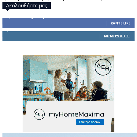
Ακολουθήστε μας
32,793
Υποστηρικτές
ΚΆΝΤΕ LIKE
1,914
Ακόλουθοι
ΑΚΟΛΟΥΘΉΣΤΕ