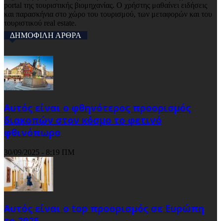
portal της τουριστικής βιομηχανίας. Ο χρήστης μαθαίνει ειδήσεις
και παρασκήνια στο χώρο του τουρισμού, των μεταφορών και του
τουριστικού real estate.
ΔΗΜΟΦΙΛΗ ΑΡΘΡΑ
Αυτός είναι ο φθηνότερος προορισμός
διακοπών στον κόσμο το φετινό
φθινόπωρο
30/09/2025 - 8:19 ΠΜ
Αυτός είναι ο top προορισμός σε Ευρώπη
το 2025