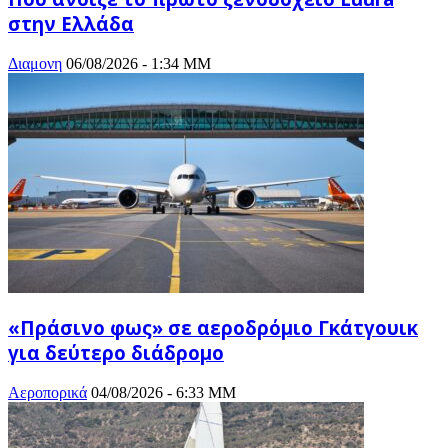
στην Ελλάδα
Διαμονη
06/08/2026 - 1:34 ΜΜ
«Πράσινο φως» σε αεροδρόμιο Γκάτγουικ
για δεύτερο διάδρομο
Αεροπορικά
04/08/2026 - 6:33 ΜΜ