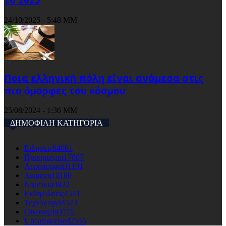
24/10/2025 - 5:48 ΜΜ
Ποια ελληνική πόλη είναι ανάμεσα στις
πιο όμορφες του κόσμου
25/08/2024 - 1:36 ΜΜ
ΔΗΜΟΦΙΛΗ ΚΑΤΗΓΟΡΙΑ
Ειδησεις
64001
Προορισμοι
17607
Αεροπορικά
11101
Διαμονη
10180
Ναυτιλια
4822
Εκδηλώσεις
4541
Τεχνολογια
4523
Οικονομια
3775
Uncategorised
2555