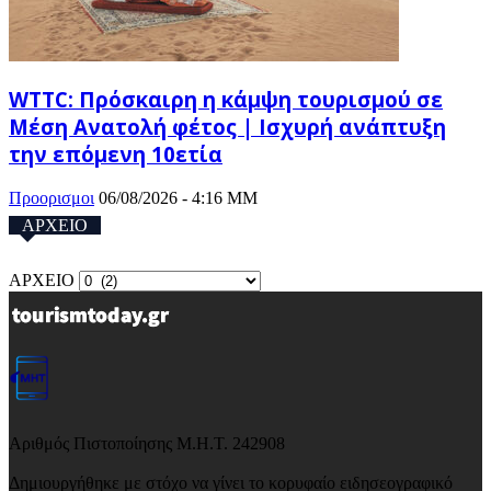
WTTC: Πρόσκαιρη η κάμψη τουρισμού σε
Μέση Ανατολή φέτος | Ισχυρή ανάπτυξη
την επόμενη 10ετία
Προορισμοι
06/08/2026 - 4:16 ΜΜ
ΑΡΧΕΙΟ
ΑΡΧΕΙΟ
Αριθμός Πιστοποίησης Μ.Η.Τ. 242908
Δημιουργήθηκε με στόχο να γίνει το κορυφαίο ειδησεογραφικό