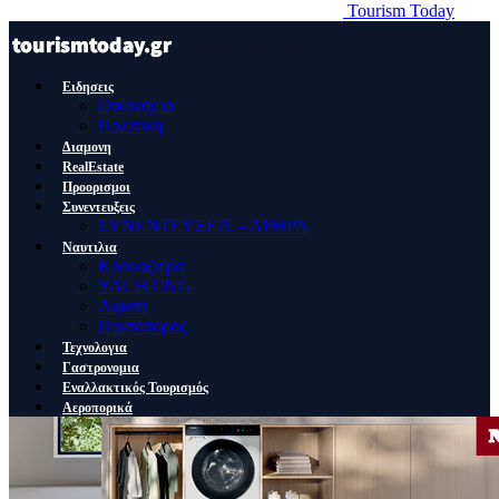
Tourism Today
Ειδησεις
Οικονομια
Πολιτικη
Διαμονη
RealEstate
Προορισμοι
Συνεντευξεις
ΣΥΝΕΝΤΕΥΞΕΙΣ – ΑΡΘΡΑ
Ναυτιλια
Κρουαζιερα
YACHTING
Λιμανι
Ποντοπορος
Τεχνολογια
Γαστρονομια
Εναλλακτικός Τουρισμός
Αεροπορικά