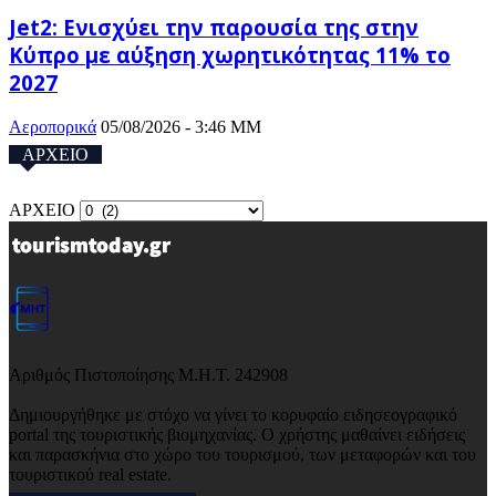
Jet2: Ενισχύει την παρουσία της στην
Κύπρο με αύξηση χωρητικότητας 11% το
2027
Αεροπορικά
05/08/2026 - 3:46 ΜΜ
ΑΡΧΕΙΟ
ΑΡΧΕΙΟ
Αριθμός Πιστοποίησης Μ.Η.Τ. 242908
Δημιουργήθηκε με στόχο να γίνει το κορυφαίο ειδησεογραφικό
portal της τουριστικής βιομηχανίας. Ο χρήστης μαθαίνει ειδήσεις
και παρασκήνια στο χώρο του τουρισμού, των μεταφορών και του
τουριστικού real estate.