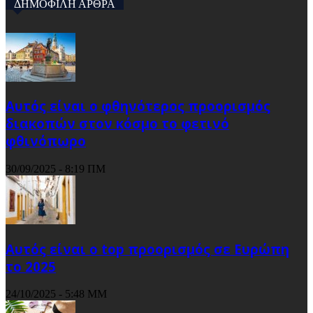
ΔΗΜΟΦΙΛΗ ΑΡΘΡΑ
Αυτός είναι ο φθηνότερος προορισμός
διακοπών στον κόσμο το φετινό
φθινόπωρο
30/09/2025 - 8:19 ΠΜ
Αυτός είναι ο top προορισμός σε Ευρώπη
το 2025
24/10/2025 - 5:48 ΜΜ