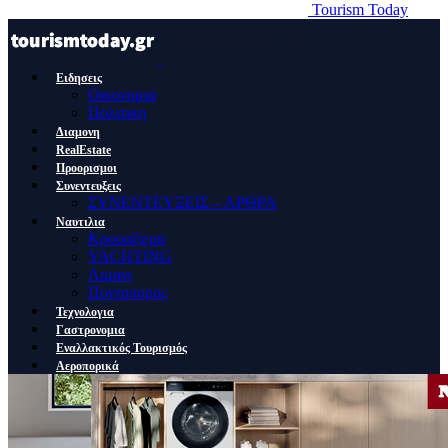
Tourism Today
Ειδησεις
Οικονομια
Πολιτικη
Διαμονη
RealEstate
Προορισμοι
Συνεντευξεις
ΣΥΝΕΝΤΕΥΞΕΙΣ – ΑΡΘΡΑ
Ναυτιλια
Κρουαζιερα
YACHTING
Λιμανι
Ποντοπορος
Τεχνολογια
Γαστρονομια
Εναλλακτικός Τουρισμός
Αεροπορικά