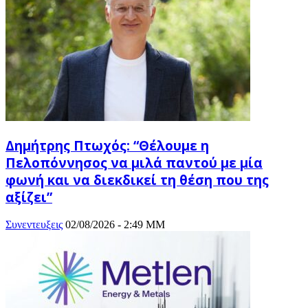
Δημήτρης Πτωχός: “Θέλουμε η
Πελοπόννησος να μιλά παντού με μία
φωνή και να διεκδικεί τη θέση που της
αξίζει”
Συνεντευξεις
02/08/2026 - 2:49 ΜΜ