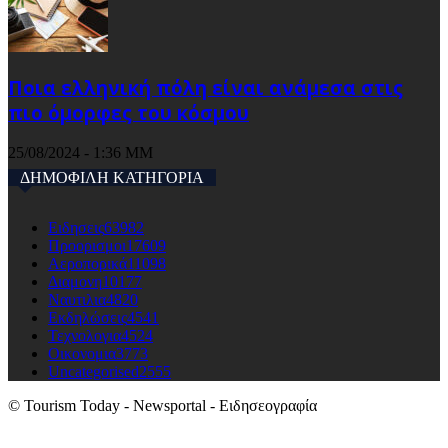
Ποια ελληνική πόλη είναι ανάμεσα στις
πιο όμορφες του κόσμου
25/08/2024 - 1:36 ΜΜ
ΔΗΜΟΦΙΛΗ ΚΑΤΗΓΟΡΙΑ
Ειδησεις
63982
Προορισμοι
17609
Αεροπορικά
11098
Διαμονη
10177
Ναυτιλια
4820
Εκδηλώσεις
4541
Τεχνολογια
4524
Οικονομια
3773
Uncategorised
2555
© Tourism Today - Newsportal - Ειδησεογραφία