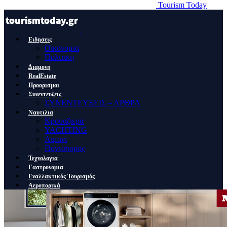
Tourism Today
Ειδησεις
Οικονομια
Πολιτικη
Διαμονη
RealEstate
Προορισμοι
Συνεντευξεις
ΣΥΝΕΝΤΕΥΞΕΙΣ – ΑΡΘΡΑ
Ναυτιλια
Κρουαζιερα
YACHTING
Λιμανι
Ποντοπορος
Τεχνολογια
Γαστρονομια
Εναλλακτικός Τουρισμός
Αεροπορικά