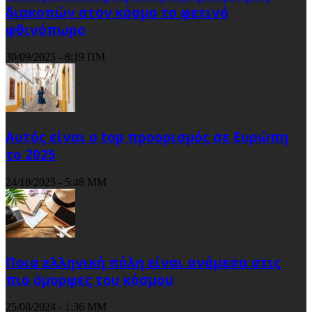
διακοπών στον κόσμο το φετινό
φθινόπωρο
30/09/2025 - 8:19 ΠΜ
Αυτός είναι ο top προορισμός σε Ευρώπη
το 2025
24/10/2025 - 5:48 ΜΜ
Ποια ελληνική πόλη είναι ανάμεσα στις
πιο όμορφες του κόσμου
25/08/2024 - 1:36 ΜΜ