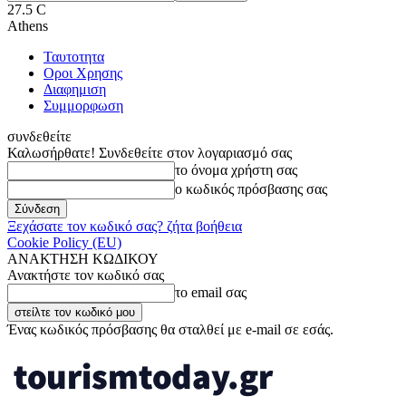
27.5
C
Athens
Ταυτοτητα
Οροι Χρησης
Διαφημιση
Συμμορφωση
συνδεθείτε
Καλωσήρθατε! Συνδεθείτε στον λογαριασμό σας
το όνομα χρήστη σας
ο κωδικός πρόσβασης σας
Ξεχάσατε τον κωδικό σας? ζήτα βοήθεια
Cookie Policy (EU)
ΑΝΑΚΤΗΣΗ ΚΩΔΙΚΟΥ
Ανακτήστε τον κωδικό σας
το email σας
Ένας κωδικός πρόσβασης θα σταλθεί με e-mail σε εσάς.