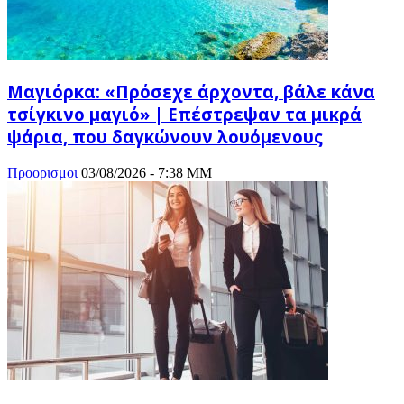
Μαγιόρκα: «Πρόσεχε άρχοντα, βάλε κάνα
τσίγκινο μαγιό» | Επέστρεψαν τα μικρά
ψάρια, που δαγκώνουν λουόμενους
Προορισμοι
03/08/2026 - 7:38 ΜΜ