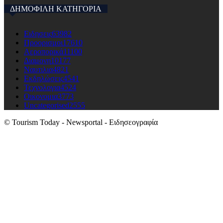
ΔΗΜΟΦΙΛΗ ΚΑΤΗΓΟΡΙΑ
Ειδησεις
63982
Προορισμοι
17610
Αεροπορικά
11100
Διαμονη
10177
Ναυτιλια
4821
Εκδηλώσεις
4541
Τεχνολογια
4524
Οικονομια
3773
Uncategorised
2555
© Tourism Today - Newsportal - Ειδησεογραφία