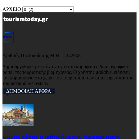
ΑΡΧΕΙΟ
Αριθμός Πιστοποίησης Μ.Η.Τ. 242908
Δημιουργήθηκε με στόχο να γίνει το κορυφαίο ειδησεογραφικό
portal της τουριστικής βιομηχανίας. Ο χρήστης μαθαίνει ειδήσεις
και παρασκήνια στο χώρο του τουρισμού, των μεταφορών και του
τουριστικού real estate.
ΔΗΜΟΦΙΛΗ ΑΡΘΡΑ
Αυτός είναι ο φθηνότερος προορισμός