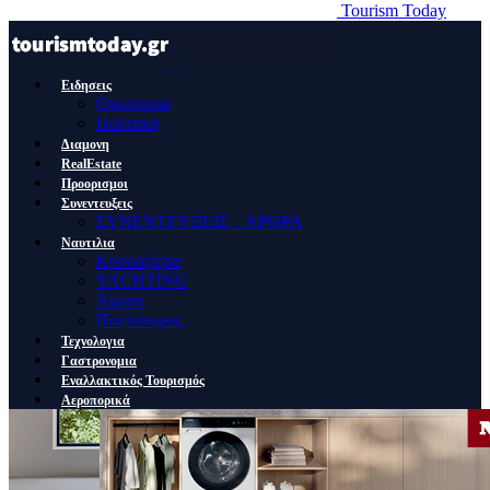
Tourism Today
Ειδησεις
Οικονομια
Πολιτικη
Διαμονη
RealEstate
Προορισμοι
Συνεντευξεις
ΣΥΝΕΝΤΕΥΞΕΙΣ – ΑΡΘΡΑ
Ναυτιλια
Κρουαζιερα
YACHTING
Λιμανι
Ποντοπορος
Τεχνολογια
Γαστρονομια
Εναλλακτικός Τουρισμός
Αεροπορικά