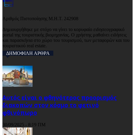
Αριθμός Πιστοποίησης Μ.Η.Τ. 242908
Δημιουργήθηκε με στόχο να γίνει το κορυφαίο ειδησεογραφικό
portal της τουριστικής βιομηχανίας. Ο χρήστης μαθαίνει ειδήσεις
και παρασκήνια στο χώρο του τουρισμού, των μεταφορών και του
τουριστικού real estate.
ΔΗΜΟΦΙΛΗ ΑΡΘΡΑ
Αυτός είναι ο φθηνότερος προορισμός
διακοπών στον κόσμο το φετινό
φθινόπωρο
30/09/2025 - 8:19 ΠΜ