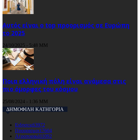
Αυτός είναι ο top προορισμός σε Ευρώπη
το 2025
24/10/2025 - 5:48 ΜΜ
Ποια ελληνική πόλη είναι ανάμεσα στις
πιο όμορφες του κόσμου
25/08/2024 - 1:36 ΜΜ
ΔΗΜΟΦΙΛΗ ΚΑΤΗΓΟΡΙΑ
Ειδησεις
63972
Προορισμοι
17604
Αεροπορικά
11092