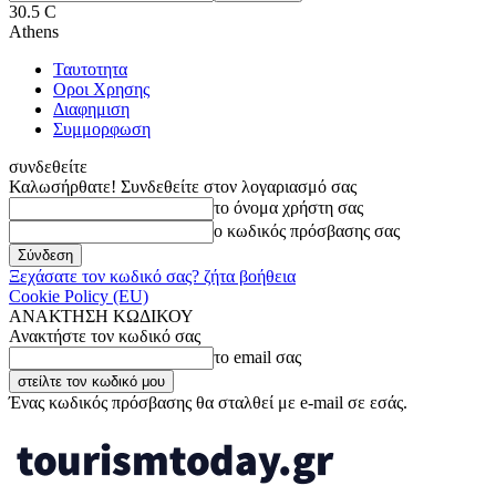
30.5
C
Athens
Ταυτοτητα
Οροι Χρησης
Διαφημιση
Συμμορφωση
συνδεθείτε
Καλωσήρθατε! Συνδεθείτε στον λογαριασμό σας
το όνομα χρήστη σας
ο κωδικός πρόσβασης σας
Ξεχάσατε τον κωδικό σας? ζήτα βοήθεια
Cookie Policy (EU)
ΑΝΑΚΤΗΣΗ ΚΩΔΙΚΟΥ
Ανακτήστε τον κωδικό σας
το email σας
Ένας κωδικός πρόσβασης θα σταλθεί με e-mail σε εσάς.