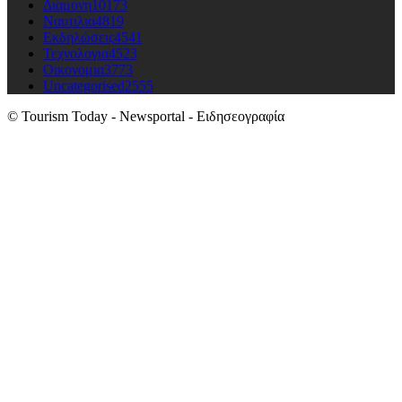
Διαμονη
10173
Ναυτιλια
4819
Εκδηλώσεις
4541
Τεχνολογια
4523
Οικονομια
3773
Uncategorised
2555
© Tourism Today - Newsportal - Ειδησεογραφία