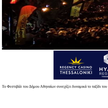
Το Φεστιβάλ του Δήμου Αθηναίων συνεχίζει δυναμικά το ταξίδι του 