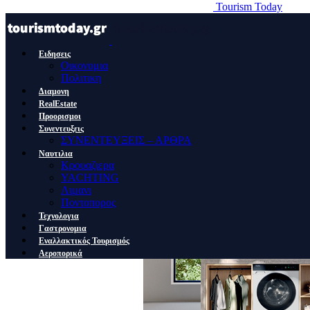
Tourism Today
Ειδησεις
Οικονομια
Πολιτικη
Διαμονη
RealEstate
Προορισμοι
Συνεντευξεις
ΣΥΝΕΝΤΕΥΞΕΙΣ – ΑΡΘΡΑ
Ναυτιλια
Κρουαζιερα
YACHTING
Λιμανι
Ποντοπορος
Τεχνολογια
Γαστρονομια
Εναλλακτικός Τουρισμός
Αεροπορικά