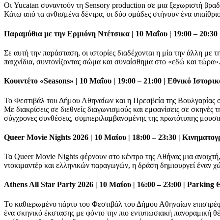
Οι Yucatan συναντούν τη Sensory production σε μια ξεχωριστή βραδι
Κάτω από τα ανθισμένα δέντρα, οι δύο ομάδες στήνουν ένα υπαίθριο
Παραμύθια με την Ερμιόνη Ντέτσικα | 10 Μαΐου | 19:00 – 20:3
Σε αυτή την παράσταση, οι ιστορίες διαδέχονται η μία την άλλη με 
παιχνίδια, συντονίζοντας σώμα και συναίσθημα στο «εδώ και τώρα»
Κουιντέτο «Seasons» | 10 Μαΐου | 19:00 – 21:00 | Εθνικό Ιστορι
Το Φεστιβάλ του Δήμου Αθηναίων και η Πρεσβεία της Βουλγαρίας σ
Με διακρίσεις σε διεθνείς διαγωνισμούς και εμφανίσεις σε σκηνές
σύγχρονες συνθέσεις, συμπεριλαμβανομένης της πρωτότυπης μουσι
Queer Movie Nights 2026 | 10 Μαΐου | 18:00 – 23:30 | Κινηματο
Τα Queer Movie Nights φέρνουν στο κέντρο της Αθήνας μια ανοιχτ
ντοκιμαντέρ και ελληνικών παραγωγών, η δράση δημιουργεί έναν χώρ
Athens All Star Party 2026 | 10 Μαΐου | 16:00 – 23:00 | Parkin
Tο καθιερωμένο πάρτυ του Φεστιβάλ του Δήμου Αθηναίων επιστρέφει,
ένα σκηνικό έκστασης με φόντο την πιο εντυπωσιακή πανοραμική θέ