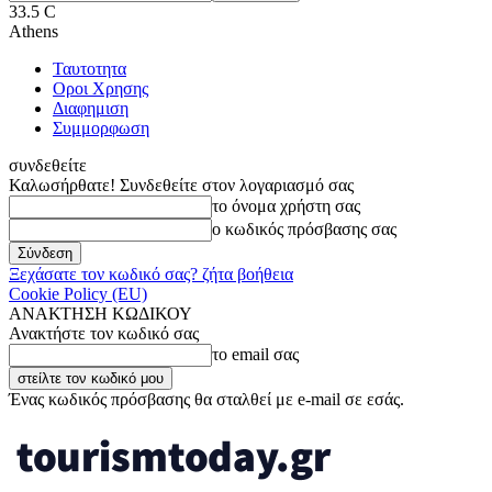
33.5
C
Athens
Ταυτοτητα
Οροι Χρησης
Διαφημιση
Συμμορφωση
συνδεθείτε
Καλωσήρθατε! Συνδεθείτε στον λογαριασμό σας
το όνομα χρήστη σας
ο κωδικός πρόσβασης σας
Ξεχάσατε τον κωδικό σας? ζήτα βοήθεια
Cookie Policy (EU)
ΑΝΑΚΤΗΣΗ ΚΩΔΙΚΟΥ
Ανακτήστε τον κωδικό σας
το email σας
Ένας κωδικός πρόσβασης θα σταλθεί με e-mail σε εσάς.