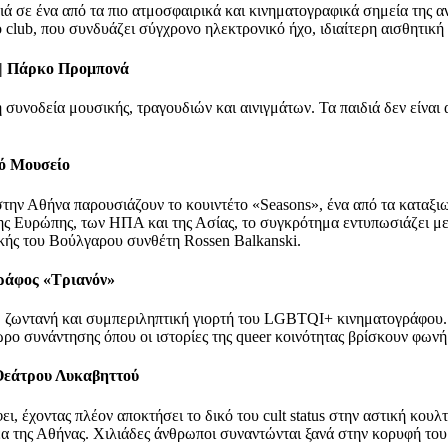
ά σε ένα από τα πιο ατμοσφαιρικά και κινηματογραφικά σημεία της αν
 club, που συνδυάζει σύγχρονο ηλεκτρονικό ήχο, ιδιαίτερη αισθητική
0 | Πάρκο Προμπονά
τη συνοδεία μουσικής, τραγουδιών και αινιγμάτων. Τα παιδιά δεν είν
.
κό Μουσείο
την Αθήνα παρουσιάζουν το κουιντέτο «Seasons», ένα από τα καταξ
 της Ευρώπης, των ΗΠΑ και της Ασίας, το συγκρότημα εντυπωσιάζει μ
κής του Βούλγαρου συνθέτη Rossen Balkanski.
γράφος «Τριανόν»
ή, ζωντανή και συμπεριληπτική γιορτή του LGBTQI+ κινηματογράφου.
ο συνάντησης όπου οι ιστορίες της queer κοινότητας βρίσκουν φωνή 
g Θεάτρου Λυκαβηττού
 έχοντας πλέον αποκτήσει το δικό του cult status στην αστική κουλ
α της Αθήνας. Χιλιάδες άνθρωποι συναντώνται ξανά στην κορυφή του 