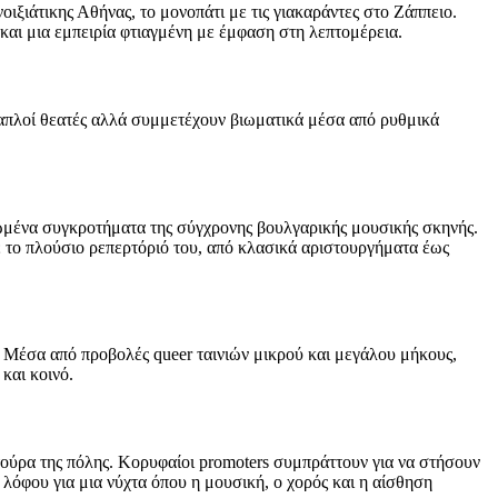
οιξιάτικης Αθήνας, το μονοπάτι με τις γιακαράντες στο Ζάππειο.
 και μια εμπειρία φτιαγμένη με έμφαση στη λεπτομέρεια.
αι απλοί θεατές αλλά συμμετέχουν βιωματικά μέσα από ρυθμικά
ιωμένα συγκροτήματα της σύγχρονης βουλγαρικής μουσικής σκηνής.
ε το πλούσιο ρεπερτόριό του, από κλασικά αριστουργήματα έως
 Μέσα από προβολές queer ταινιών μικρού και μεγάλου μήκους,
και κοινό.
τούρα της πόλης. Κορυφαίοι promoters συμπράττουν για να στήσουν
λόφου για μια νύχτα όπου η μουσική, ο χορός και η αίσθηση