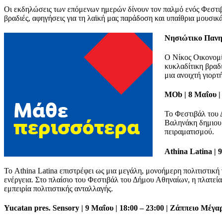
Οι εκδηλώσεις των επόμενων ημερών δίνουν τον παλμό ενός Φεστιβάλ
βραδιές, αφηγήσεις για τη λαϊκή μας παράδοση και υπαίθρια μουσικ
Νησιώτικο Πανηγ
Ο Νίκος Οικονομί
κυκλαδίτικη βραδ
μια ανοιχτή γιορτ
MOb | 8 Μαΐου | 
Το Φεστιβάλ του
Βαληνάκη δημιουργ
πειραματισμού.
Athina Latina | 
Το Athina Latina επιστρέφει ως μια μεγάλη, μονοήμερη πολιτιστική
ενέργεια. Στο πλαίσιο του Φεστιβάλ του Δήμου Αθηναίων, η πλατεί
εμπειρία πολιτιστικής ανταλλαγής.
Yucatan pres. Sensory | 9 Μαΐου | 18:00 – 23:00 | Ζάππειο Μέγα