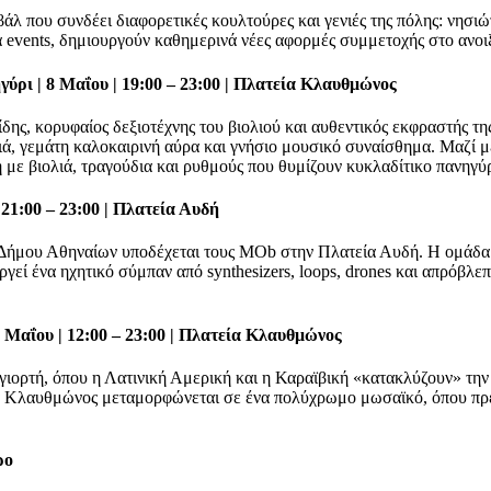
 που συνδέει διαφορετικές κουλτούρες και γενιές της πόλης: νησιώτι
ά events, δημιουργούν καθημερινά νέες αφορμές συμμετοχής στο ανοι
ύρι | 8 Μαΐου | 19:00 – 23:00 | Πλατεία Κλαυθμώνος
δης, κορυφαίος δεξιοτέχνης του βιολιού και αυθεντικός εκφραστής τ
ιά, γεμάτη καλοκαιρινή αύρα και γνήσιο μουσικό συναίσθημα. Μαζί
ή με βιολιά, τραγούδια και ρυθμούς που θυμίζουν κυκλαδίτικο πανηγύρ
21:00 – 23:00 | Πλατεία Αυδή
 Δήμου Αθηναίων υποδέχεται τους MOb στην Πλατεία Αυδή. Η ομάδ
εί ένα ηχητικό σύμπαν από synthesizers, loops, drones και απρόβλεπ
9 Μαΐου | 12:00 – 23:00 | Πλατεία Κλαυθμώνος
 γιορτή, όπου η Λατινική Αμερική και η Καραϊβική «κατακλύζουν» την
α Κλαυθμώνος μεταμορφώνεται σε ένα πολύχρωμο μωσαϊκό, όπου πρεσβ
ρο