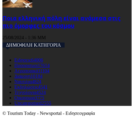
Ποια ελληνική πόλη είναι ανάμεσα στις
πιο όμορφες του κόσμου
25/08/2024 - 1:36 ΜΜ
ΔΗΜΟΦΙΛΗ ΚΑΤΗΓΟΡΙΑ
Ειδησεις
64006
Προορισμοι
17614
Αεροπορικά
11104
Διαμονη
10184
Ναυτιλια
4824
Εκδηλώσεις
4541
Τεχνολογια
4524
Οικονομια
3775
Uncategorised
2555
© Tourism Today - Newsportal - Ειδησεογραφία