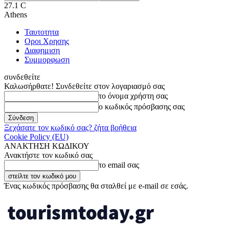
27.1
C
Athens
Ταυτοτητα
Οροι Χρησης
Διαφημιση
Συμμορφωση
συνδεθείτε
Καλωσήρθατε! Συνδεθείτε στον λογαριασμό σας
το όνομα χρήστη σας
ο κωδικός πρόσβασης σας
Ξεχάσατε τον κωδικό σας? ζήτα βοήθεια
Cookie Policy (EU)
ΑΝΑΚΤΗΣΗ ΚΩΔΙΚΟΥ
Ανακτήστε τον κωδικό σας
το email σας
Ένας κωδικός πρόσβασης θα σταλθεί με e-mail σε εσάς.