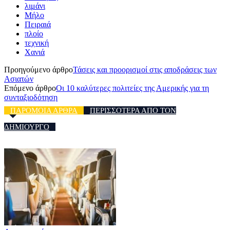
λιμάνι
Μήλο
Πειραιά
πλοίο
τεχνική
Χανιά
Προηγούμενο άρθρο
Τάσεις και προορισμοί στις αποδράσεις των
Ασιατών
Επόμενο άρθρο
Οι 10 καλύτερες πολιτείες της Αμερικής για τη
συνταξιοδότηση
ΠΑΡΟΜΟΙΑ ΑΡΘΡΑ
ΠΕΡΙΣΣΟΤΕΡΑ ΑΠΟ ΤΟΝ
ΔΗΜΙΟΥΡΓΟ