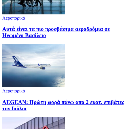
Αεροπορικά
Αυτά είναι τα πιο προσβάσιμα αεροδρόμια σε
Ηνωμένο Βασίλειο
Αεροπορικά
AEGEAN: Πρώτη φορά πάνω απο 2 εκατ. επιβάτες
τον Ιούλιο