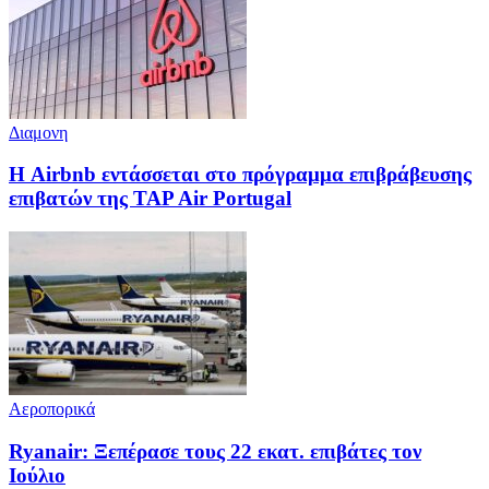
Διαμονη
Η Airbnb εντάσσεται στο πρόγραμμα επιβράβευσης
επιβατών της TAP Air Portugal
Αεροπορικά
Ryanair: Ξεπέρασε τους 22 εκατ. επιβάτες τον
Ιούλιο