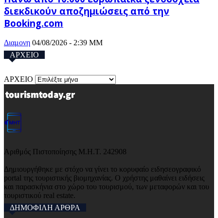
διεκδικούν αποζημιώσεις από την
Booking.com
Διαμονη
04/08/2026 - 2:39 ΜΜ
ΑΡΧΕΙΟ
ΑΡΧΕΙΟ
Αριθμός Πιστοποίησης Μ.Η.Τ. 242908
Δημιουργήθηκε με στόχο να γίνει το κορυφαίο ειδησεογραφικό
portal της τουριστικής βιομηχανίας. Ο χρήστης μαθαίνει ειδήσεις
και παρασκήνια στο χώρο του τουρισμού, των μεταφορών και του
τουριστικού real estate.
ΔΗΜΟΦΙΛΗ ΑΡΘΡΑ