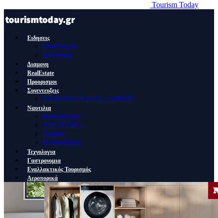
Tourism Today
Ειδησεις
Οικονομια
Πολιτικη
Διαμονη
RealEstate
Προορισμοι
Συνεντευξεις
ΣΥΝΕΝΤΕΥΞΕΙΣ – ΑΡΘΡΑ
Ναυτιλια
Κρουαζιερα
YACHTING
Λιμανι
Ποντοπορος
Τεχνολογια
Γαστρονομια
Εναλλακτικός Τουρισμός
Αεροπορικά