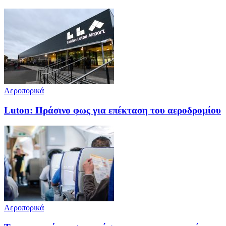
Αεροπορικά
Luton: Πράσινο φως για επέκταση του αεροδρομίου
Αεροπορικά