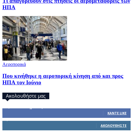
Τι απαγορεύουν στις πτήσεις οι αερομεταφορείς των
ΗΠΑ
Αεροπορικά
Που κινήθηκε η αεροπορική κίνηση από και προς
ΗΠΑ τον Ιούνιο
Ακολουθήστε μας
32,793
Υποστηρικτές
ΚΆΝΤΕ LIKE
1,914
Ακόλουθοι
ΑΚΟΛΟΥΘΉΣΤΕ