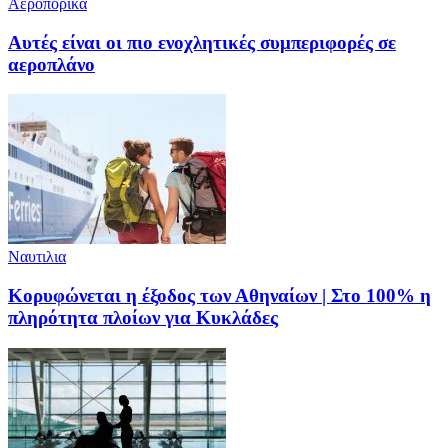
Αεροπορικά
Αυτές είναι οι πιο ενοχλητικές συμπεριφορές σε
αεροπλάνο
Ναυτιλια
Κορυφώνεται η έξοδος των Αθηναίων | Στο 100% η
πληρότητα πλοίων για Κυκλάδες