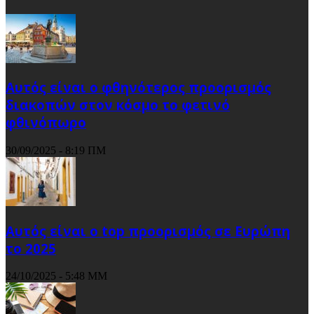
Αυτός είναι ο φθηνότερος προορισμός
διακοπών στον κόσμο το φετινό
φθινόπωρο
30/09/2025 - 8:19 ΠΜ
Αυτός είναι ο top προορισμός σε Ευρώπη
το 2025
24/10/2025 - 5:48 ΜΜ