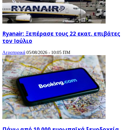
Ryanair: Ξεπέρασε τους 22 εκατ. επιβάτες
τον Ιούλιο
Αεροπορικά
05/08/2026 - 10:05 ΠΜ
Πάνω από 10.000 ευρωπαϊκά ξενοδοχεία