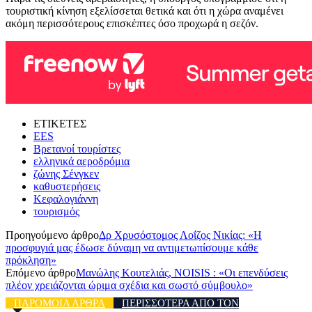
τουριστική κίνηση εξελίσσεται θετικά και ότι η χώρα αναμένει
ακόμη περισσότερους επισκέπτες όσο προχωρά η σεζόν.
ΕΤΙΚΕΤΕΣ
EES
Βρετανοί τουρίστες
ελληνικά αεροδρόμια
ζώνης Σένγκεν
καθυστερήσεις
Κεφαλογιάννη
τουρισμός
Προηγούμενο άρθρο
Δρ Χρυσόστομος Λοΐζος Νικίας: «Η
προσφυγιά μας έδωσε δύναμη να αντιμετωπίσουμε κάθε
πρόκληση»
Επόμενο άρθρο
Μανώλης Κουτελιάς, NOISIS : «Οι επενδύσεις
πλέον χρειάζονται ώριμα σχέδια και σωστό σύμβουλο»
ΠΑΡΟΜΟΙΑ ΑΡΘΡΑ
ΠΕΡΙΣΣΟΤΕΡΑ ΑΠΟ ΤΟΝ