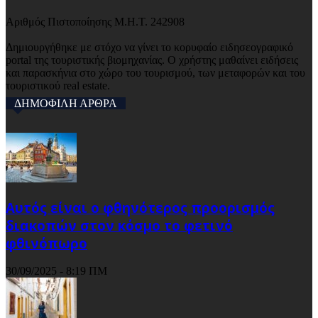
Αριθμός Πιστοποίησης Μ.Η.Τ. 242908
Δημιουργήθηκε με στόχο να γίνει το κορυφαίο ειδησεογραφικό
portal της τουριστικής βιομηχανίας. Ο χρήστης μαθαίνει ειδήσεις
και παρασκήνια στο χώρο του τουρισμού, των μεταφορών και του
τουριστικού real estate.
ΔΗΜΟΦΙΛΗ ΑΡΘΡΑ
Αυτός είναι ο φθηνότερος προορισμός
διακοπών στον κόσμο το φετινό
φθινόπωρο
30/09/2025 - 8:19 ΠΜ