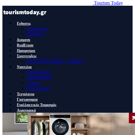
Tourism Today
Ειδησεις
Οικονομια
Πολιτικη
Διαμονη
RealEstate
Προορισμοι
Συνεντευξεις
ΣΥΝΕΝΤΕΥΞΕΙΣ – ΑΡΘΡΑ
Ναυτιλια
Κρουαζιερα
YACHTING
Λιμανι
Ποντοπορος
Τεχνολογια
Γαστρονομια
Εναλλακτικός Τουρισμός
Αεροπορικά