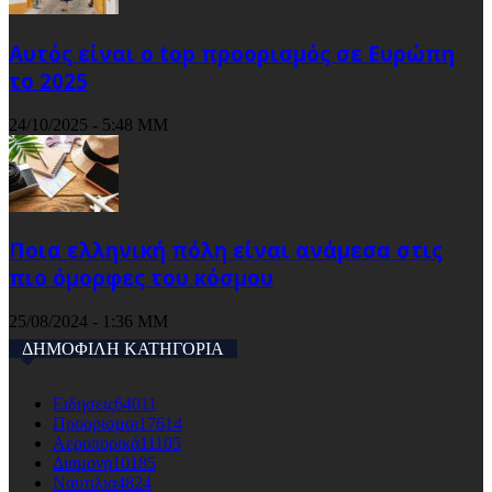
Αυτός είναι ο top προορισμός σε Ευρώπη
το 2025
24/10/2025 - 5:48 ΜΜ
Ποια ελληνική πόλη είναι ανάμεσα στις
πιο όμορφες του κόσμου
25/08/2024 - 1:36 ΜΜ
ΔΗΜΟΦΙΛΗ ΚΑΤΗΓΟΡΙΑ
Ειδησεις
64011
Προορισμοι
17614
Αεροπορικά
11105
Διαμονη
10185
Ναυτιλια
4824