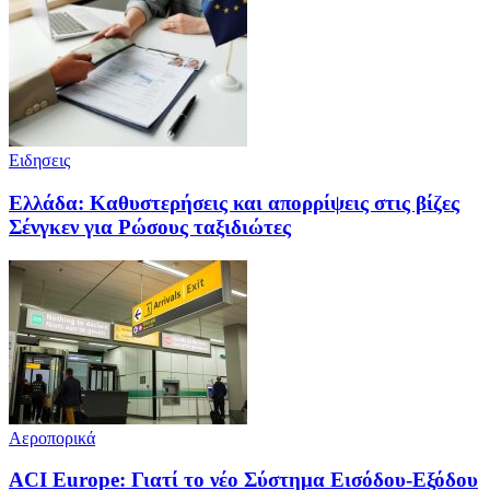
Ειδησεις
Ελλάδα: Καθυστερήσεις και απορρίψεις στις βίζες
Σένγκεν για Ρώσους ταξιδιώτες
Αεροπορικά
ACI Europe: Γιατί το νέο Σύστημα Εισόδου-Εξόδου