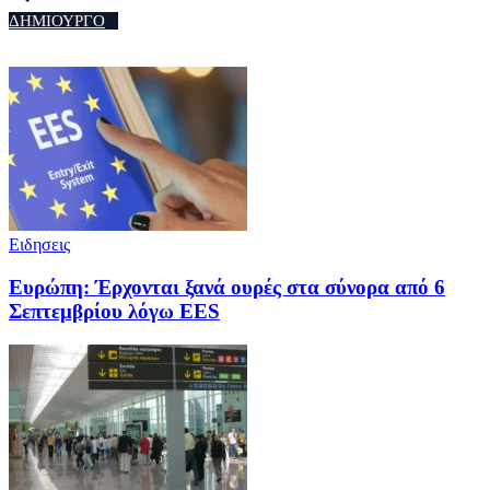
ΔΗΜΙΟΥΡΓΟ
Ειδησεις
Ευρώπη: Έρχονται ξανά ουρές στα σύνορα από 6
Σεπτεμβρίου λόγω EES