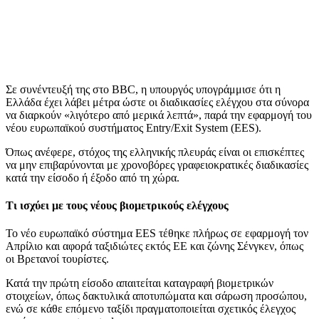
Σε συνέντευξή της στο BBC, η υπουργός υπογράμμισε ότι η
Ελλάδα έχει λάβει μέτρα ώστε οι διαδικασίες ελέγχου στα σύνορα
να διαρκούν «λιγότερο από μερικά λεπτά», παρά την εφαρμογή του
νέου ευρωπαϊκού συστήματος Entry/Exit System (EES).
Όπως ανέφερε, στόχος της ελληνικής πλευράς είναι οι επισκέπτες
να μην επιβαρύνονται με χρονοβόρες γραφειοκρατικές διαδικασίες
κατά την είσοδο ή έξοδο από τη χώρα.
Τι ισχύει με τους νέους βιομετρικούς ελέγχους
Το νέο ευρωπαϊκό σύστημα EES τέθηκε πλήρως σε εφαρμογή τον
Απρίλιο και αφορά ταξιδιώτες εκτός ΕΕ και ζώνης Σένγκεν, όπως
οι Βρετανοί τουρίστες.
Κατά την πρώτη είσοδο απαιτείται καταγραφή βιομετρικών
στοιχείων, όπως δακτυλικά αποτυπώματα και σάρωση προσώπου,
ενώ σε κάθε επόμενο ταξίδι πραγματοποιείται σχετικός έλεγχος