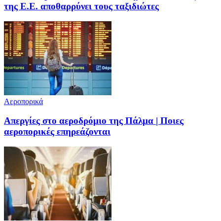
της Ε.Ε. αποθαρρύνει τους ταξιδιώτες
Αεροπορικά
Απεργίες στο αεροδρόμιο της Πάλμα | Ποιες
αεροπορικές επηρεάζονται