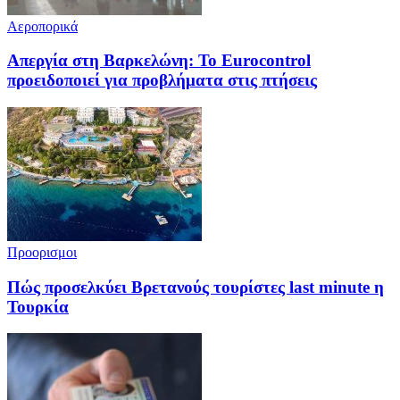
Αεροπορικά
Απεργία στη Βαρκελώνη: To Eurocontrol
προειδοποιεί για προβλήματα στις πτήσεις
Προορισμοι
Πώς προσελκύει Βρετανούς τουρίστες last minute η
Τουρκία