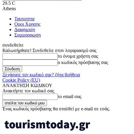
29.5
C
Athens
Ταυτοτητα
Οροι Χρησης
Διαφημιση
Συμμορφωση
συνδεθείτε
Καλωσήρθατε! Συνδεθείτε στον λογαριασμό σας
το όνομα χρήστη σας
ο κωδικός πρόσβασης σας
Ξεχάσατε τον κωδικό σας? ζήτα βοήθεια
Cookie Policy (EU)
ΑΝΑΚΤΗΣΗ ΚΩΔΙΚΟΥ
Ανακτήστε τον κωδικό σας
το email σας
Ένας κωδικός πρόσβασης θα σταλθεί με e-mail σε εσάς.