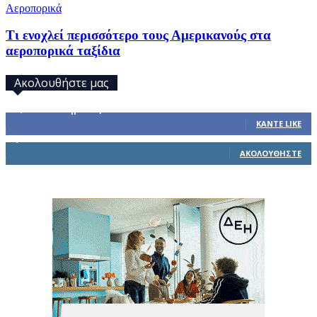
Αεροπορικά
Τι ενοχλεί περισσότερο τους Αμερικανούς στα
αεροπορικά ταξίδια
Ακολουθήστε μας
32,793
Υποστηρικτές
ΚΆΝΤΕ LIKE
1,914
Ακόλουθοι
ΑΚΟΛΟΥΘΉΣΤΕ