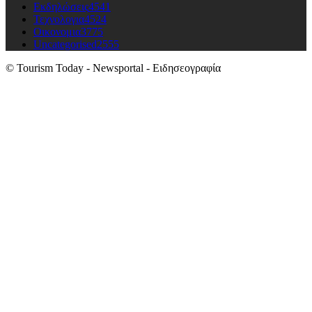
Εκδηλώσεις
4541
Τεχνολογια
4524
Οικονομια
3775
Uncategorised
2555
© Tourism Today - Newsportal - Ειδησεογραφία