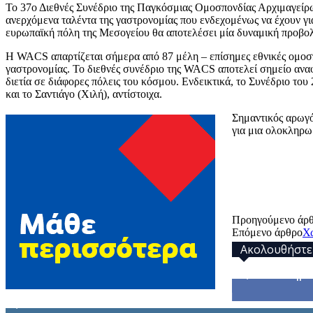
Το 37ο Διεθνές Συνέδριο της Παγκόσμιας Ομοσπονδίας Αρχιμαγείρω
ανερχόμενα ταλέντα της γαστρονομίας που ενδεχομένως να έχουν για
ευρωπαϊκή πόλη της Μεσογείου θα αποτελέσει μία δυναμική προβολή
Η WACS απαρτίζεται σήμερα από 87 μέλη – επίσημες εθνικές ομοσπ
γαστρονομίας. Το διεθνές συνέδριο της WACS αποτελεί σημείο αναφ
διετία σε διάφορες πόλεις του κόσμου. Ενδεικτικά, το Συνέδριο το
και το Σαντιάγο (Χιλή), αντίστοιχα.
Σημαντικός αρωγό
για μια ολοκληρω
Προηγούμενο άρ
Επόμενο άρθρο
Χω
Ακολουθήστε
32,793
Υποστηρικ
1,914
Ακόλουθοι