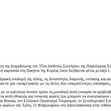
κηση της διοργάνωσης του 37ου Διεθνούς Συνεδρίου της Παγκόσμιας
ική παρουσία στη Daejeon της Κορέας όπου διεξάγεται φέτος μεταξύ 
ακή υποδομή της πόλης, τις δυνατότητες διαμονής, εστίασης και φιλο
ήτρια σε μία «αναμέτρηση» με τις άλλες δύο επικρατέστερες υποψήφιες
με το καλύτερο δυνατό τρόπο τη μοναδική αυτή ευκαιρία να προβληθ
θεια αυτή εθνικούς και τοπικούς φορείς που μπορούν να συνεισφέρουν
n Bureau, τον Ελληνικό Οργανισμό Τουρισμού, το Ξενοδοχειακό Επιμ
φορέων την Τρίτη, 21 Φεβρουαρίου στο Intercontinental στην Αθήνα