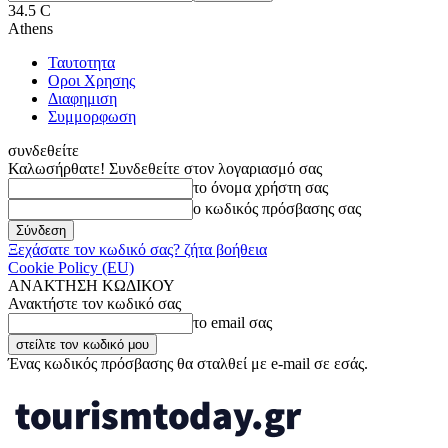
34.5
C
Athens
Ταυτοτητα
Οροι Χρησης
Διαφημιση
Συμμορφωση
συνδεθείτε
Καλωσήρθατε! Συνδεθείτε στον λογαριασμό σας
το όνομα χρήστη σας
ο κωδικός πρόσβασης σας
Ξεχάσατε τον κωδικό σας? ζήτα βοήθεια
Cookie Policy (EU)
ΑΝΑΚΤΗΣΗ ΚΩΔΙΚΟΥ
Ανακτήστε τον κωδικό σας
το email σας
Ένας κωδικός πρόσβασης θα σταλθεί με e-mail σε εσάς.