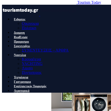
Tourism Today
Ειδησεις
Οικονομια
Πολιτικη
Διαμονη
RealEstate
Προορισμοι
Συνεντευξεις
ΣΥΝΕΝΤΕΥΞΕΙΣ – ΑΡΘΡΑ
Ναυτιλια
Κρουαζιερα
YACHTING
Λιμανι
Ποντοπορος
Τεχνολογια
Γαστρονομια
Εναλλακτικός Τουρισμός
Αεροπορικά