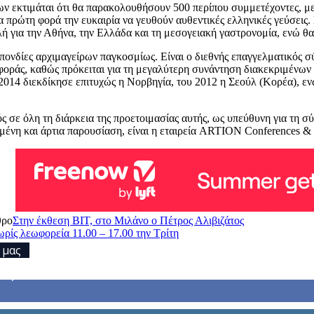
ν εκτιμάται ότι θα παρακολουθήσουν 500 περίπου συμμετέχοντες, μ
 πρώτη φορά την ευκαιρία να γευθούν αυθεντικές ελληνικές γεύσεις.
 για την Αθήνα, την Ελλάδα και τη μεσογειακή γαστρονομία, ενώ θα 
ονδίες αρχιμαγείρων παγκοσμίως. Είναι ο διεθνής επαγγελματικός σ
οράς, καθώς πρόκειται για τη μεγαλύτερη συνάντηση διακεκριμένων 
υ 2014 διεκδίκησε επιτυχώς η Νορβηγία, του 2012 η Σεούλ (Κορέα), ε
ς σε όλη τη διάρκεια της προετοιμασίας αυτής, ως υπεύθυνη για τη σ
μένη και άρτια παρουσίαση, είναι η εταιρεία ARTION Conferences &
θρο
Στην έκθεση BIT, στο Μιλάνο ο Πέτρος Αλιβιζάτος
ρίς λεωφορεία 11.00 – 17.00 την Τρίτη
 μας
τές