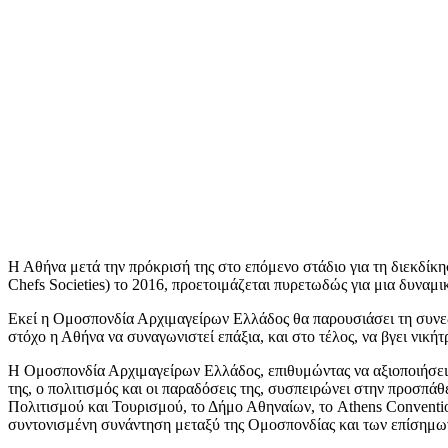
Η Αθήνα μετά την πρόκρισή της στο επόμενο στάδιο για τη διεκδί
Chefs Societies) το 2016, προετοιμάζεται πυρετωδώς για μια δυναμ
Εκεί η Ομοσπονδία Αρχιμαγείρων Ελλάδος θα παρουσιάσει τη συνεδρι
στόχο η Αθήνα να συναγωνιστεί επάξια, και στο τέλος, να βγει νικ
Η Ομοσπονδία Αρχιμαγείρων Ελλάδος, επιθυμώντας να αξιοποιήσει 
της, ο πολιτισμός και οι παραδόσεις της, συσπειρώνει στην προσπά
Πολιτισμού και Τουρισμού, το Δήμο Αθηναίων, το Athens Conventio
συντονισμένη συνάντηση μεταξύ της Ομοσπονδίας και των επίσημων 