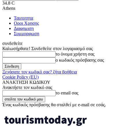
34.8
C
Athens
Ταυτοτητα
Οροι Χρησης
Διαφημιση
Συμμορφωση
συνδεθείτε
Καλωσήρθατε! Συνδεθείτε στον λογαριασμό σας
το όνομα χρήστη σας
ο κωδικός πρόσβασης σας
Ξεχάσατε τον κωδικό σας? ζήτα βοήθεια
Cookie Policy (EU)
ΑΝΑΚΤΗΣΗ ΚΩΔΙΚΟΥ
Ανακτήστε τον κωδικό σας
το email σας
Ένας κωδικός πρόσβασης θα σταλθεί με e-mail σε εσάς.