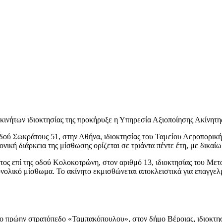
 ακινήτων ιδιοκτησίας της προκήρυξε η Υπηρεσία Αξιοποίησης Ακί
οδού Σωκράτους 51, στην Αθήνα, ιδιοκτησίας του Ταμείου Αεροπορική
ρονική διάρκεια της μίσθωσης ορίζεται σε τριάντα πέντε έτη, με δικα
ατος επί της οδού Κολοκοτρώνη, στον αριθμό 13, ιδιοκτησίας του Με
υνολικό μίσθωμα. Το ακίνητο εκμισθώνεται αποκλειστικά για επαγγελ
 το πρώην στρατόπεδο «Ταμπακόπουλου», στον δήμο Βέροιας, ιδιοκτησ