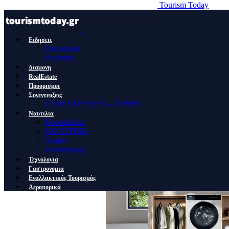
Tourism Today
Ειδησεις
Οικονομια
Πολιτικη
Διαμονη
RealEstate
Προορισμοι
Συνεντευξεις
ΣΥΝΕΝΤΕΥΞΕΙΣ – ΑΡΘΡΑ
Ναυτιλια
Κρουαζιερα
YACHTING
Λιμανι
Ποντοπορος
Τεχνολογια
Γαστρονομια
Εναλλακτικός Τουρισμός
Αεροπορικά