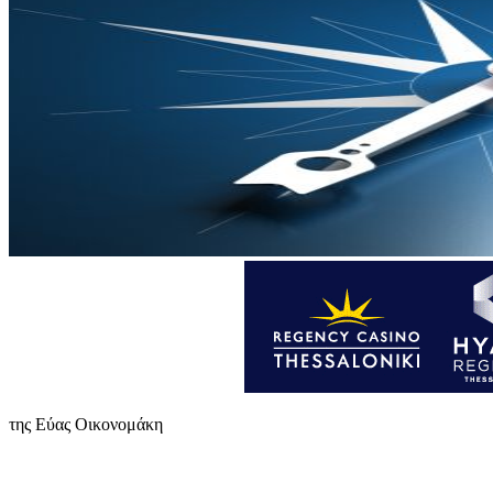
της Εύας Οικονομάκη