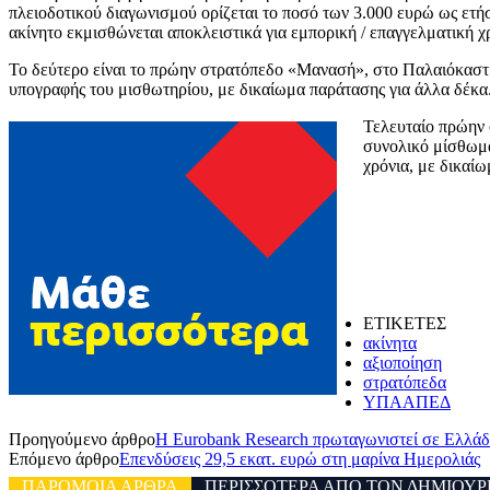
πλειοδοτικού διαγωνισμού ορίζεται το ποσό των 3.000 ευρώ ως ετήσ
ακίνητο εκμισθώνεται αποκλειστικά για εμπορική / επαγγελματική χ
Το δεύτερο είναι το πρώην στρατόπεδο «Μανασή», στο Παλαιόκαστρο
υπογραφής του μισθωτηρίου, με δικαίωμα παράτασης για άλλα δέκα.
Τελευταίο πρώην 
συνολικό μίσθωμα
χρόνια, με δικαί
ΕΤΙΚΕΤΕΣ
ακίνητα
αξιοποίηση
στρατόπεδα
ΥΠΑΑΠΕΔ
Προηγούμενο άρθρο
Η Eurobank Research πρωταγωνιστεί σε Ελλάδ
Επόμενο άρθρο
Επενδύσεις 29,5 εκατ. ευρώ στη μαρίνα Ημερολιάς
ΠΑΡΟΜΟΙΑ ΑΡΘΡΑ
ΠΕΡΙΣΣΟΤΕΡΑ ΑΠΟ ΤΟΝ ΔΗΜΙΟΥΡ