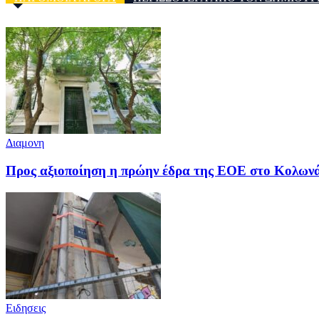
Διαμονη
Προς αξιοποίηση η πρώην έδρα της ΕΟΕ στο Κολων
Ειδησεις