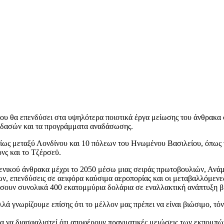
α που θα επενδύσει στα υψηλότερα ποιοτικά έργα μείωσης του άνθρακ
ν δασών και τα προγράμματα αναδάσωσης.
σίως μεταξύ Λονδίνου και 10 πόλεων του Ηνωμένου Βασιλείου, όπως 
νς και το Τζέρσεϋ.
ηδενικού άνθρακα μέχρι το 2050 μέσω μιας σειράς πρωτοβουλιών, Ανά
 επενδύσεις σε αειφόρα καύσιμα αεροπορίας και οι μεταβαλλόμενες 
νδύσουν συνολικά 400 εκατομμύρια δολάρια σε εναλλακτική ανάπτυξη 
λλά γνωρίζουμε επίσης ότι το μέλλον μας πρέπει να είναι βιώσιμο, τό
α να διασφαλιστεί ότι αποφέρουν πραγματικές μειώσεις των εκπομπών