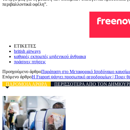
περιβαλλοντικά οφέλη”.
ΕΤΙΚΕΤΕΣ
british airways
καθαρές εκπομπές μηδενικού άνθρακα
πράσινες πτήσεις
Προηγούμενο άρθρο
Παράταση στο Μεταφορικό Ισοδύναμο καυσίμ
Επόμενο άρθρο
Η Fraport ψάχνει προσωπικό αεροδρομίων | Ποιες θέ
ΠΑΡΟΜΟΙΑ ΑΡΘΡΑ
ΠΕΡΙΣΣΟΤΕΡΑ ΑΠΟ ΤΟΝ ΔΗΜΙΟΥΡ