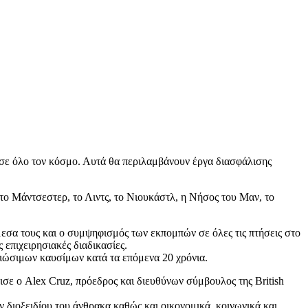
α σε όλο τον κόσμο. Αυτά θα περιλαμβάνουν έργα διασφάλισης
το Μάντσεστερ, το Λιντς, το Νιουκάστλ, η Νήσος του Μαν, το
μεσα τους και ο συμψηφισμός των εκπομπών σε όλες τις πτήσεις στο
επιχειρησιακές διαδικασίες.
βιώσιμων καυσίμων κατά τα επόμενα 20 χρόνια.
νισε ο Alex Cruz, πρόεδρος και διευθύνων σύμβουλος της British
 διοξειδίου του άνθρακα καθώς και οικονομικά, κοινωνικά και