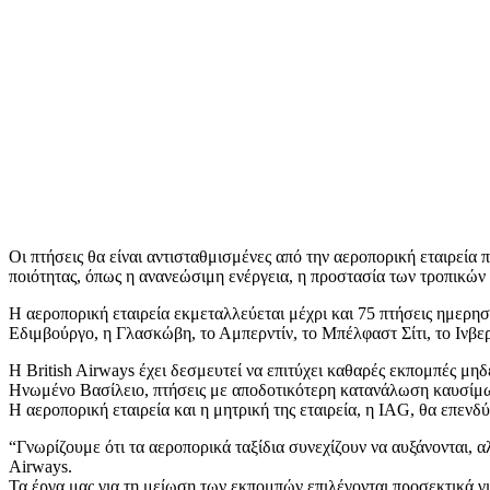
Οι πτήσεις θα είναι αντισταθμισμένες από την αεροπορική εταιρεί
ποιότητας, όπως η ανανεώσιμη ενέργεια, η προστασία των τροπικώ
Η αεροπορική εταιρεία εκμεταλλεύεται μέχρι και 75 πτήσεις ημερη
Εδιμβούργο, η Γλασκώβη, το Αμπερντίν, το Μπέλφαστ Σίτι, το Ινβερ
Η British Airways έχει δεσμευτεί να επιτύχει καθαρές εκπομπές μ
Ηνωμένο Βασίλειο, πτήσεις με αποδοτικότερη κατανάλωση καυσίμων,
Η αεροπορική εταιρεία και η μητρική της εταιρεία, η IAG, θα επε
“Γνωρίζουμε ότι τα αεροπορικά ταξίδια συνεχίζουν να αυξάνονται, α
Airways.
Τα έργα μας για τη μείωση των εκπομπών επιλέγονται προσεκτικά γι