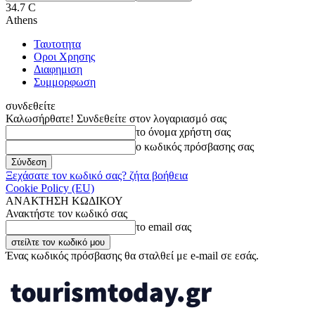
34.7
C
Athens
Ταυτοτητα
Οροι Χρησης
Διαφημιση
Συμμορφωση
συνδεθείτε
Καλωσήρθατε! Συνδεθείτε στον λογαριασμό σας
το όνομα χρήστη σας
ο κωδικός πρόσβασης σας
Ξεχάσατε τον κωδικό σας? ζήτα βοήθεια
Cookie Policy (EU)
ΑΝΑΚΤΗΣΗ ΚΩΔΙΚΟΥ
Ανακτήστε τον κωδικό σας
το email σας
Ένας κωδικός πρόσβασης θα σταλθεί με e-mail σε εσάς.