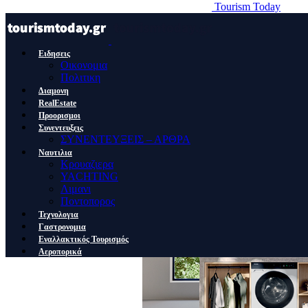
Tourism Today
Ειδησεις
Οικονομια
Πολιτικη
Διαμονη
RealEstate
Προορισμοι
Συνεντευξεις
ΣΥΝΕΝΤΕΥΞΕΙΣ – ΑΡΘΡΑ
Ναυτιλια
Κρουαζιερα
YACHTING
Λιμανι
Ποντοπορος
Τεχνολογια
Γαστρονομια
Εναλλακτικός Τουρισμός
Αεροπορικά