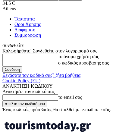
34.5
C
Athens
Ταυτοτητα
Οροι Χρησης
Διαφημιση
Συμμορφωση
συνδεθείτε
Καλωσήρθατε! Συνδεθείτε στον λογαριασμό σας
το όνομα χρήστη σας
ο κωδικός πρόσβασης σας
Ξεχάσατε τον κωδικό σας? ζήτα βοήθεια
Cookie Policy (EU)
ΑΝΑΚΤΗΣΗ ΚΩΔΙΚΟΥ
Ανακτήστε τον κωδικό σας
το email σας
Ένας κωδικός πρόσβασης θα σταλθεί με e-mail σε εσάς.