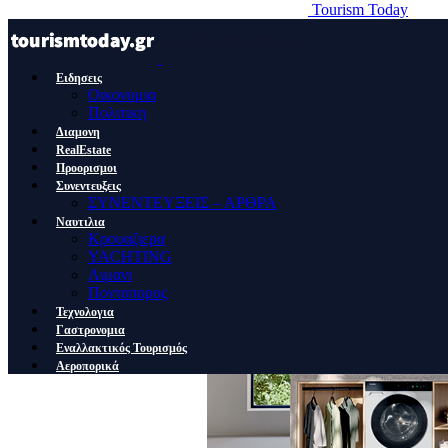
Tourism Today
Ειδησεις
Οικονομια
Πολιτικη
Διαμονη
RealEstate
Προορισμοι
Συνεντευξεις
ΣΥΝΕΝΤΕΥΞΕΙΣ – ΑΡΘΡΑ
Ναυτιλια
Κρουαζιερα
YACHTING
Λιμανι
Ποντοπορος
Τεχνολογια
Γαστρονομια
Εναλλακτικός Τουρισμός
Αεροπορικά