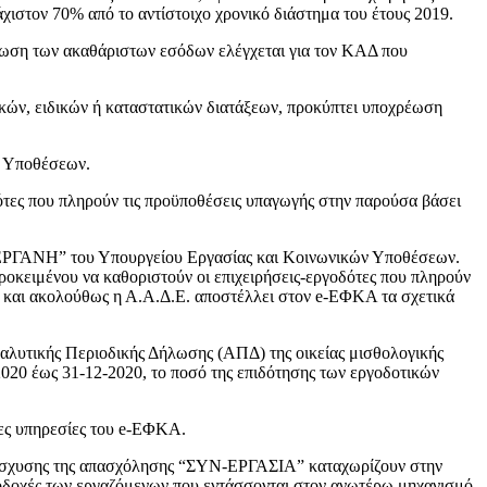
χιστον 70% από το αντίστοιχο χρονικό διάστημα του έτους 2019.
ίωση των ακαθάριστων εσόδων ελέγχεται για τον ΚΑΔ που
κών, ειδικών ή καταστατικών διατάξεων, προκύπτει υποχρέωση
ν Υποθέσεων.
ότες που πληρούν τις προϋποθέσεις υπαγωγής στην παρούσα βάσει
 “ΕΡΓΑΝΗ” του Υπουργείου Εργασίας και Κοινωνικών Υποθέσεων.
ροκειμένου να καθοριστούν οι επιχειρήσεις-εργοδότες που πληρούν
ν και ακολούθως η Α.Α.Δ.Ε. αποστέλλει στον e-ΕΦΚΑ τα σχετικά
Αναλυτικής Περιοδικής Δήλωσης (ΑΠΔ) της οικείας μισθολογικής
2020 έως 31-12-2020, το ποσό της επιδότησης των εργοδοτικών
ες υπηρεσίες του e-ΕΦΚΑ.
 ενίσχυσης της απασχόλησης “ΣΥΝ-ΕΡΓΑΣΙΑ” καταχωρίζουν στην
αποδοχές των εργαζόμενων που εντάσσονται στον ανωτέρω μηχανισμό