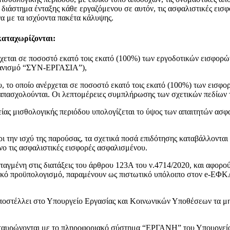
ό διάστημα ένταξης κάθε εργαζόμενου σε αυτόν, τις ασφαλιστικές εισ
 με τα ισχύοντα πακέτα κάλυψης.
καταχωρίζονται:
ρχεται σε ποσοστό εκατό τοις εκατό (100%) των εργοδοτικών εισφορώ
ηχανισμό “ΣΥΝ-ΕΡΓΑΣΙΑ”),
, το οποίο ανέρχεται σε ποσοστό εκατό τοις εκατό (100%) των εισφο
πασχολούνται. Οι λεπτομέρειες συμπλήρωσης των σχετικών πεδίων 
είας μισθολογικής περιόδου υπολογίζεται το ύψος των απαιτητών ασφ
ι την ισχύ της παρούσας, τα σχετικά ποσά επιδότησης καταβάλλοντα
ο τις ασφαλιστικές εισφορές ασφαλισμένου.
ταγμένη στις διατάξεις του άρθρου 123Α του ν.4714/2020, και αφορού
τικό προϋπολογισμό, παραμένουν ως πιστωτικό υπόλοιπο στον e-ΕΦΚ
οστέλλει στο Υπουργείο Εργασίας και Κοινωνικών Υποθέσεων τα μην
ασταυρώνονται με το πληροφοριακό σύστημα “ΕΡΓΑΝΗ” του Υπουργεί