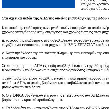
και για το χρονικ
αποδοχές σύμφωνα
Στα σχετικά πεδία της ΑΠΔ της οικείας μισθολογικής περιόδου 
i. το ποσό της επιδότησης των εργοδοτικών εισφορών, το οποίο ανέ
(χρόνος απασχόλησης στην επιχείρηση και χρόνος ένταξης στον μ
ii. το ποσό της επιδότησης των ασφαλιστικών εισφορών εργαζόμενου
εργαζόμενοι εντάσσονται στο μηχανισμό “ΣΥΝ-ΕΡΓΑΣΙΑ” και δεν α
γ. Κατά την έκδοση της ταυτότητας πληρωμής των εισφορών της οικ
επιχείρηση-εργοδότης.
Σε περίπτωση που η ΑΠΔ έχει ήδη υποβληθεί από τον εργοδότη μέχρ
Κοινωνικών Υποθέσεων και η επιχείρηση-εργοδότης καταβάλλει μόν
Τυχόν ποσά που έχουν καταβληθεί από την επιχείρηση –εργοδότη εν
ανωτέρω ΑΠΔ, οι οποίες βαρύνουν και καταβάλλονται από τον κρα
μισθολογικών περιόδων.
δ. Ο e-ΕΦΚΑ συγκεντρώνει μέσω της επεξεργασίας των ΑΠΔ και απ
βαρύνουν τον κρατικό προϋπολογισμό.
ε. Τα δεδομένα που καταχωρίζονται στις ΑΠΔ για τον e-ΕΦΚΑ δι