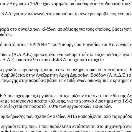
αι τον Αύγουστο 2020 είχαν χαμηλότερα ακαθάριστα έσοδα κατά τουλά
τα ΚΑΔ, για την υπαγωγή στην παρούσα, η ανωτέρω προβλεπόμενη με
ορά στο σύνολο των κλάδων ασφάλισης για τους οποίους, βάσει γενι
οδότες.
ακού συστήματος “ΕΡΓΑΝΗ” του Υπουργείου Εργασίας και Κοινωνικώ
όδων (Α.Α.Δ.Ε.) προκειμένου να καθοριστούν οι επιχειρήσεις-εργοδ
Α.Α.Δ.Ε. αποστέλλει στον e-ΕΦΚΑ τα σχετικά στοιχεία.
ις-εργοδότες προσδιορίζονται μέσω του πληροφοριακού συστήματος
ο διαβιβάζεται στην Ανεξάρτητη Αρχή Δημοσίων Εσόδων (Α.Α.Δ.Ε.) π
 υπαγωγής στην παρούσα βάσει των τιθέμενων οικονομικών κριτηρίω
ΕΦΚΑ οι επιχειρήσεις-εργοδότες καταχωρίζουν στα σχετικά πεδία της 
α με τα ισχύοντα πακέτα κάλυψης, για το χρονικό διάστημα από 1-9-
ίο ανέρχεται σε ποσοστό 100% των εργοδοτικών εισφορών.
συμπλήρωσης των σχετικών πεδίων ΑΠΔ καθορίζονται από τις αρμόδι
ις-εργοδότες της παρ. 1 που παράλληλα εντάσσονται στο μηχανισμό
μισθολογικής περιόδου, με ειδικό τύπο αποδοχών, τις ονομαστικές 