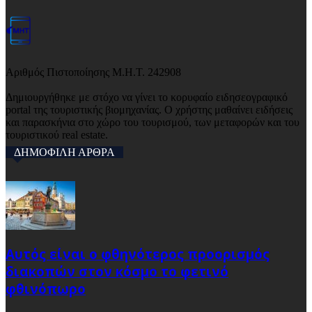
Αριθμός Πιστοποίησης Μ.Η.Τ. 242908
Δημιουργήθηκε με στόχο να γίνει το κορυφαίο ειδησεογραφικό
portal της τουριστικής βιομηχανίας. Ο χρήστης μαθαίνει ειδήσεις
και παρασκήνια στο χώρο του τουρισμού, των μεταφορών και του
τουριστικού real estate.
ΔΗΜΟΦΙΛΗ ΑΡΘΡΑ
Αυτός είναι ο φθηνότερος προορισμός
διακοπών στον κόσμο το φετινό
φθινόπωρο