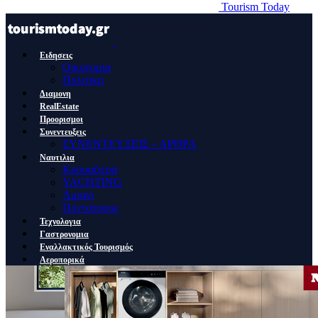
Tourism Today
Ειδησεις
Οικονομια
Πολιτικη
Διαμονη
RealEstate
Προορισμοι
Συνεντευξεις
ΣΥΝΕΝΤΕΥΞΕΙΣ – ΑΡΘΡΑ
Ναυτιλια
Κρουαζιερα
YACHTING
Λιμανι
Ποντοπορος
Τεχνολογια
Γαστρονομια
Εναλλακτικός Τουρισμός
Αεροπορικά