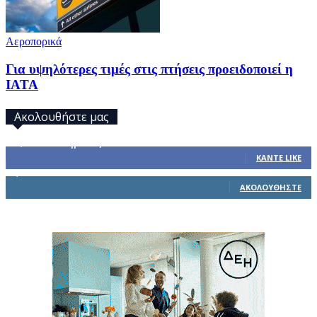
Αεροπορικά
Για υψηλότερες τιμές στις πτήσεις προειδοποιεί η
IATA
Ακολουθήστε μας
32,793
Υποστηρικτές
ΚΆΝΤΕ LIKE
1,914
Ακόλουθοι
ΑΚΟΛΟΥΘΉΣΤΕ