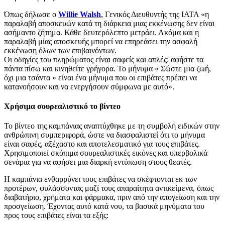
Όπως δήλωσε ο
Willie Walsh
, Γενικός Διευθυντής της IATA «η
παραλαβή αποσκευών κατά τη διάρκεια μιας εκκένωσης δεν είναι
ασήμαντο ζήτημα. Κάθε δευτερόλεπτο μετράει. Ακόμα και η
παραλαβή μίας αποσκευής μπορεί να επηρεάσει την ασφαλή
εκκένωση όλων των επιβαινόντων.
Οι οδηγίες του πληρώματος είναι σαφείς και απλές: αφήστε τα
πάντα πίσω και κινηθείτε γρήγορα. Το μήνυμα « Σώστε μια ζωή,
όχι μια τσάντα » είναι ένα μήνυμα που οι επιβάτες πρέπει να
κατανοήσουν και να ενεργήσουν σύμφωνα με αυτό».
Χρήσιμα σουρεαλιστικό το βίντεο
Το βίντεο της καμπάνιας αναπτύχθηκε με τη συμβολή ειδικών στην
ανθρώπινη συμπεριφορά, ώστε να διασφαλιστεί ότι το μήνυμα
είναι σαφές, αξέχαστο και αποτελεσματικό για τους επιβάτες.
Χρησιμοποιεί σκόπιμα σουρεαλιστικές εικόνες και υπερβολικά
σενάρια για να αφήσει μια διαρκή εντύπωση στους θεατές.
Η καμπάνια ενθαρρύνει τους επιβάτες να σκέφτονται εκ των
προτέρων, φυλάσσοντας μαζί τους απαραίτητα αντικείμενα, όπως
διαβατήριο, χρήματα και φάρμακα, πριν από την απογείωση και την
προσγείωση. Έχοντας αυτό κατά νου, τα βασικά μηνύματα του
προς τους επιβάτες είναι τα εξής: