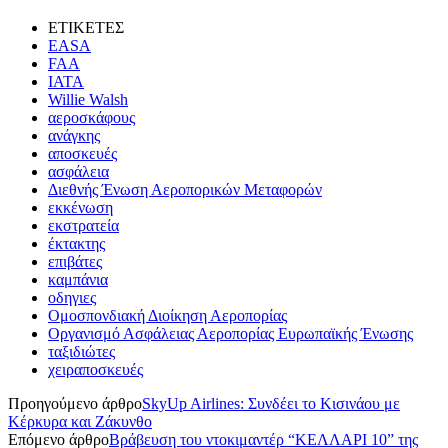
ΕΤΙΚΕΤΕΣ
EASA
FAA
IATA
Willie Walsh
αεροσκάφους
ανάγκης
αποσκευές
ασφάλεια
Διεθνής Ένωση Αεροπορικών Μεταφορών
εκκένωση
εκστρατεία
έκτακτης
επιβάτες
καμπάνια
οδηγιες
Ομοσπονδιακή Διοίκηση Αεροπορίας
Οργανισμό Ασφάλειας Αεροπορίας Ευρωπαϊκής Ένωσης
ταξιδιώτες
χειραποσκευές
Προηγούμενο άρθρο
SkyUp Airlines: Συνδέει το Κισινάου με
Κέρκυρα και Ζάκυνθο
Επόμενο άρθρο
Βράβευση του ντοκιμαντέρ “ΚΕΛΛΑΡΙ 10” της