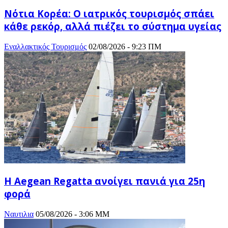
Νότια Κορέα: Ο ιατρικός τουρισμός σπάει
κάθε ρεκόρ, αλλά πιέζει το σύστημα υγείας
Εναλλακτικός Τουρισμός
02/08/2026 - 9:23 ΠΜ
Η Aegean Regatta ανοίγει πανιά για 25η
φορά
Ναυτιλια
05/08/2026 - 3:06 ΜΜ