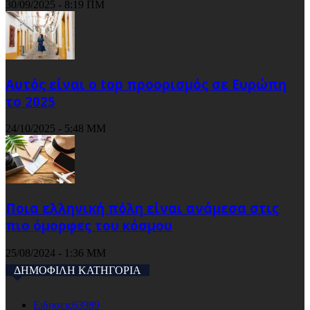
30/09/2025 - 8:19 ΠΜ
Αυτός είναι ο top προορισμός σε Ευρώπη
το 2025
24/10/2025 - 5:48 ΜΜ
Ποια ελληνική πόλη είναι ανάμεσα στις
πιο όμορφες του κόσμου
25/08/2024 - 1:36 ΜΜ
ΔΗΜΟΦΙΛΗ ΚΑΤΗΓΟΡΙΑ
Ειδησεις
63989