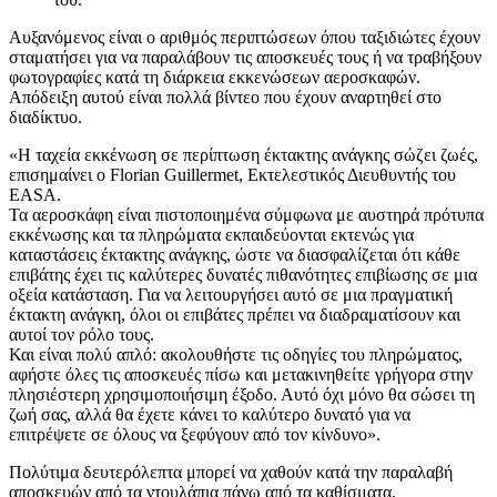
Αυξανόμενος είναι ο αριθμός περιπτώσεων όπου ταξιδιώτες έχουν
σταματήσει για να παραλάβουν τις αποσκευές τους ή να τραβήξουν
φωτογραφίες κατά τη διάρκεια εκκενώσεων αεροσκαφών.
Απόδειξη αυτού είναι πολλά βίντεο που έχουν αναρτηθεί στο
διαδίκτυο.
«Η ταχεία εκκένωση σε περίπτωση έκτακτης ανάγκης σώζει ζωές,
επισημαίνει ο Florian Guillermet, Εκτελεστικός Διευθυντής του
EASA.
Τα αεροσκάφη είναι πιστοποιημένα σύμφωνα με αυστηρά πρότυπα
εκκένωσης και τα πληρώματα εκπαιδεύονται εκτενώς για
καταστάσεις έκτακτης ανάγκης, ώστε να διασφαλίζεται ότι κάθε
επιβάτης έχει τις καλύτερες δυνατές πιθανότητες επιβίωσης σε μια
οξεία κατάσταση. Για να λειτουργήσει αυτό σε μια πραγματική
έκτακτη ανάγκη, όλοι οι επιβάτες πρέπει να διαδραματίσουν και
αυτοί τον ρόλο τους.
Και είναι πολύ απλό: ακολουθήστε τις οδηγίες του πληρώματος,
αφήστε όλες τις αποσκευές πίσω και μετακινηθείτε γρήγορα στην
πλησιέστερη χρησιμοποιήσιμη έξοδο. Αυτό όχι μόνο θα σώσει τη
ζωή σας, αλλά θα έχετε κάνει το καλύτερο δυνατό για να
επιτρέψετε σε όλους να ξεφύγουν από τον κίνδυνο».
Πολύτιμα δευτερόλεπτα μπορεί να χαθούν κατά την παραλαβή
αποσκευών από τα ντουλάπια πάνω από τα καθίσματα.