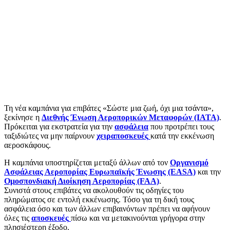
Τη νέα καμπάνια για επιβάτες «Σώστε μια ζωή, όχι μια τσάντα»,
ξεκίνησε η
Διεθνής Ένωση Αεροπορικών Μεταφορών (IATA)
.
Πρόκειται για εκστρατεία για την
ασφάλεια
που προτρέπει τους
ταξιδιώτες να μην παίρνουν
χειραποσκευές
κατά την εκκένωση
αεροσκάφους.
Η καμπάνια υποστηρίζεται μεταξύ άλλων από τον
Οργανισμό
Ασφάλειας Αεροπορίας Ευρωπαϊκής Ένωσης (EASA)
και την
Ομοσπονδιακή Διοίκηση Αεροπορίας (FAA)
.
Συνιστά στους επιβάτες να ακολουθούν τις οδηγίες του
πληρώματος σε εντολή εκκένωσης. Τόσο για τη δική τους
ασφάλεια όσο και των άλλων επιβαινόντων πρέπει να αφήνουν
όλες τις
αποσκευές
πίσω και να μετακινούνται γρήγορα στην
πλησιέστερη έξοδο.