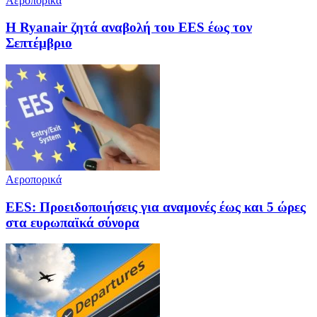
Αεροπορικά
Η Ryanair ζητά αναβολή του EES έως τον
Σεπτέμβριο
Αεροπορικά
EES: Προειδοποιήσεις για αναμονές έως και 5 ώρες
στα ευρωπαϊκά σύνορα