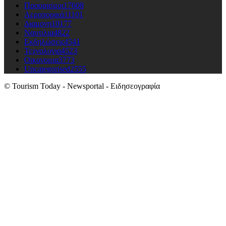
Προορισμοι
17608
Αεροπορικά
11101
Διαμονη
10177
Ναυτιλια
4822
Εκδηλώσεις
4541
Τεχνολογια
4523
Οικονομια
3773
Uncategorised
2555
© Tourism Today - Newsportal - Ειδησεογραφία