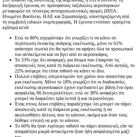
διεξαγωγή έρευνας σε πρόσφατους ταξιδιώτες αεροπορικών
μεταφορών σε τέσσερις αντιπροσωπευτικές αγορές (ΗΠΑ,
Ηνωμένο Βασίλειο, ΗΑΕ και Σιγκαπούρη), υποστηριζόμενη από
τη συμβολή ειδικών συμπεριφοράς. Η έρευνα εντόπισε ορισμένα
κρίσιμα κενά:
Ενώ το 80% ισχυρίστηκε ότι γνωρίζει τι να κάνει σε
περίπτωση έκτακτης ανάγκης εκκένωσης, μόνο το 61%
απάντησε σωστά ότι θα πρέπει να αφήσει όλα τα προσωπικά
του αντικείμενα και να βγει από το αεροσκάφος.
Το 33% είχε δει αναφορές για άτομα που έπαιρναν τις
αποσκευές τους κατά τη διάρκεια εκκένωσης. Από αυτούς, το
22% ανέφερε ότι είναι πιθανό να κάνει το ίδιο.
Πολλοί επιβάτες υπερεκτιμούν τον χρόνο που απαιτείται για
μια εκκένωση. Μόνο το 18% γνωρίζει ότι οι διαδικασίες
εκκένωσης αεροσκαφών έχουν σχεδιαστεί με βάση ένα όριο
ασφαλείας 90 δευτερολέπτων, ενώ το 38% αναφέρει ότι
μπορεί να διαρκέσει τρία λεπτά ή και περισσότερο.
Ένας στους δέκα επιβάτες παραδέχτηκε ότι μπορεί να πάρει
αποσκευές κατά τη διάρκεια μιας εκκένωσης ή να
ακολουθήσει άλλους που το κάνουν, ακόμα και όταν τους
δόθηκε εντολή να μην το κάνουν.
Το 60% θα ήταν λιγότερο πιθανό να πάρει αποσκευές εάν τα
απαραίτητα μικρά αντικείμενα ήταν ήδη ασφαλισμένα μαζί
του.