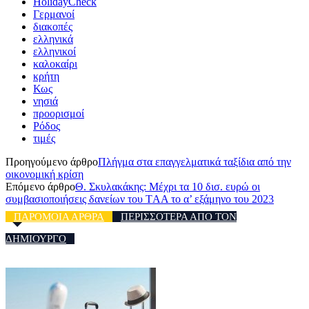
HolidayCheck
Γερμανοί
διακοπές
ελληνικά
ελληνικοί
καλοκαίρι
κρήτη
Κως
νησιά
προορισμοί
Ρόδος
τιμές
Προηγούμενο άρθρο
Πλήγμα στα επαγγελματικά ταξίδια από την
οικονομική κρίση
Επόμενο άρθρο
Θ. Σκυλακάκης: Μέχρι τα 10 δισ. ευρώ οι
συμβασιοποιήσεις δανείων του ΤAA το α’ εξάμηνο του 2023
ΠΑΡΟΜΟΙΑ ΑΡΘΡΑ
ΠΕΡΙΣΣΟΤΕΡΑ ΑΠΟ ΤΟΝ
ΔΗΜΙΟΥΡΓΟ