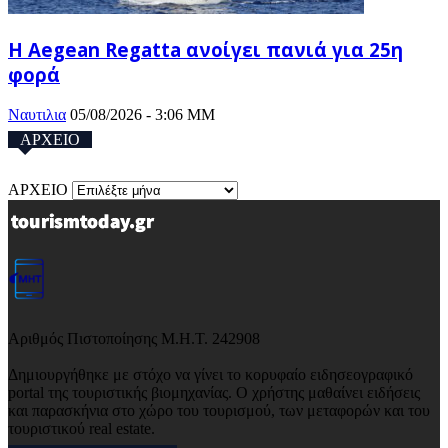
Η Aegean Regatta ανοίγει πανιά για 25η
φορά
Ναυτιλια
05/08/2026 - 3:06 ΜΜ
ΑΡΧΕΙΟ
ΑΡΧΕΙΟ
Αριθμός Πιστοποίησης Μ.Η.Τ. 242908
Δημιουργήθηκε με στόχο να γίνει το κορυφαίο ειδησεογραφικό
portal της τουριστικής βιομηχανίας. Ο χρήστης μαθαίνει ειδήσεις
και παρασκήνια στο χώρο του τουρισμού, των μεταφορών και του
τουριστικού real estate.