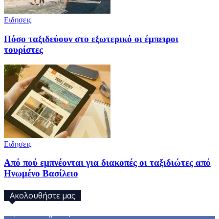
Ειδησεις
Πόσο ταξιδεύουν στο εξωτερικό οι έμπειροι
τουρίστες
Ειδησεις
Από πού εμπνέονται για διακοπές οι ταξιδιώτες από
Ηνωμένο Βασίλειο
Ακολουθήστε μας
32,793
Υποστηρικτές