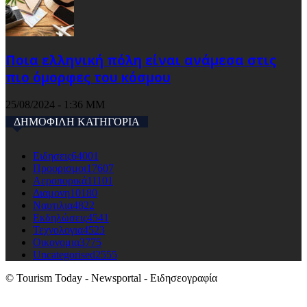
Ποια ελληνική πόλη είναι ανάμεσα στις
πιο όμορφες του κόσμου
25/08/2024 - 1:36 ΜΜ
ΔΗΜΟΦΙΛΗ ΚΑΤΗΓΟΡΙΑ
Ειδησεις
64001
Προορισμοι
17607
Αεροπορικά
11101
Διαμονη
10180
Ναυτιλια
4822
Εκδηλώσεις
4541
Τεχνολογια
4523
Οικονομια
3775
Uncategorised
2555
© Tourism Today - Newsportal - Ειδησεογραφία