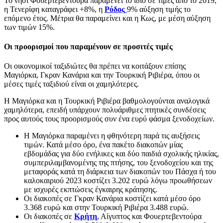
Το νησί Φουερτεβεντούρα παραμένει το ίδιο σε τιμές από το 2019,
η Τενερίφη καταγράφει +8%, η
Ρόδος
9% αύξηση τιμής το
επόμενο έτος. Μέτρια θα παραμείνει και η Κως, με μέση αύξηση
των τιμών 15%.
Οι προορισμοί που παραμένουν σε προσιτές τιμές
Οι οικονομικοί ταξιδιώτες θα πρέπει να κοιτάξουν επίσης
Μαγιόρκα, Γκραν Κανάρια και την Τουρκική Ριβιέρα, όπου οι
μέσες τιμές ταξιδιού είναι οι χαμηλότερες.
Η Μαγιόρκα και η Τουρκική Ριβιέρα βαθμολογούνται αναλογικά
χαμηλότερα, επειδή υπάρχουν πολυάριθμες πτητικές συνδέσεις
προς αυτούς τους προορισμούς συν ένα ευρύ φάσμα ξενοδοχείων.
Η Μαγιόρκα παραμένει η φθηνότερη παρά τις αυξήσεις
τιμών. Κατά μέσο όρο, ένα πακέτο διακοπών μίας
εβδομάδας για δύο ενήλικες και δύο παιδιά σχολικής ηλικίας,
συμπεριλαμβανομένης της πτήσης, του ξενοδοχείου και της
μεταφοράς κατά τη διάρκεια των διακοπών του Πάσχα ή του
καλοκαιριού 2023 κοστίζει 3.202 ευρώ λόγω προωθήσεων
με ισχυρές εκπτώσεις έγκαιρης κράτησης.
Οι διακοπές σε Γκραν Κανάρια κοστίζει κατά μέσο όρο
3.368 ευρώ και στην Τουρκική Ριβιέρα 3.488 ευρώ.
Οι διακοπές σε
Κρήτη
, Αίγυπτος και Φουερτεβεντούρα