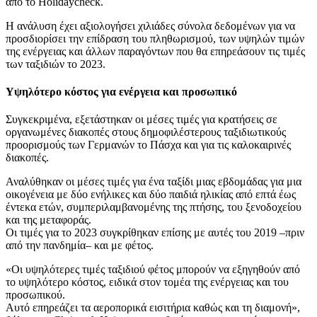
από το Holidaycheck.
Η ανάλυση έχει αξιολογήσει χιλιάδες σύνολα δεδομένων για να
προσδιορίσει την επίδραση του πληθωρισμού, των υψηλών τιμών
της ενέργειας και άλλων παραγόντων που θα επηρεάσουν τις τιμές
των ταξιδιών το 2023.
Υψηλότερο κόστος για ενέργεια και προσωπικό
Συγκεκριμένα, εξετάστηκαν οι μέσες τιμές για κρατήσεις σε
οργανωμένες διακοπές στους δημοφιλέστερους ταξιδιωτικούς
προορισμούς των Γερμανών το Πάσχα και για τις καλοκαιρινές
διακοπές.
Αναλύθηκαν οι μέσες τιμές για ένα ταξίδι μιας εβδομάδας για μια
οικογένεια με δύο ενήλικες και δύο παιδιά ηλικίας από επτά έως
έντεκα ετών, συμπεριλαμβανομένης της πτήσης, του ξενοδοχείου
και της μεταφοράς.
Οι τιμές για το 2023 συγκρίθηκαν επίσης με αυτές του 2019 –πριν
από την πανδημία– και με φέτος.
«Οι υψηλότερες τιμές ταξιδιού φέτος μπορούν να εξηγηθούν από
το υψηλότερο κόστος, ειδικά στον τομέα της ενέργειας και του
προσωπικού.
Αυτό επηρεάζει τα αεροπορικά εισιτήρια καθώς και τη διαμονή»,