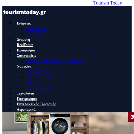
Tourism Today
Ειδησεις
Οικονομια
Πολιτικη
Διαμονη
RealEstate
Προορισμοι
Συνεντευξεις
ΣΥΝΕΝΤΕΥΞΕΙΣ – ΑΡΘΡΑ
Ναυτιλια
Κρουαζιερα
YACHTING
Λιμανι
Ποντοπορος
Τεχνολογια
Γαστρονομια
Εναλλακτικός Τουρισμός
Αεροπορικά