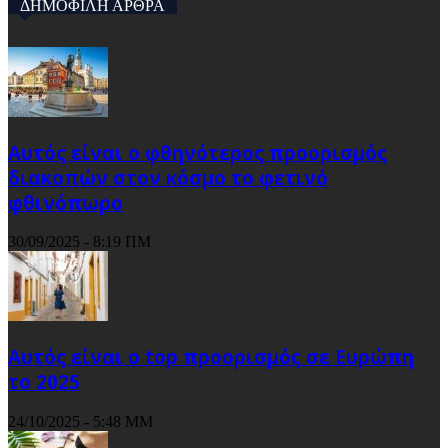
ΔΗΜΟΦΙΛΗ ΑΡΘΡΑ
Αυτός είναι ο φθηνότερος προορισμός
διακοπών στον κόσμο το φετινό
φθινόπωρο
30/09/2025 - 8:19 ΠΜ
Αυτός είναι ο top προορισμός σε Ευρώπη
το 2025
24/10/2025 - 5:48 ΜΜ