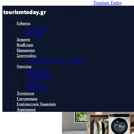
Tourism Today
Ειδησεις
Οικονομια
Πολιτικη
Διαμονη
RealEstate
Προορισμοι
Συνεντευξεις
ΣΥΝΕΝΤΕΥΞΕΙΣ – ΑΡΘΡΑ
Ναυτιλια
Κρουαζιερα
YACHTING
Λιμανι
Ποντοπορος
Τεχνολογια
Γαστρονομια
Εναλλακτικός Τουρισμός
Αεροπορικά