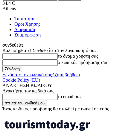
34.4
C
Athens
Ταυτοτητα
Οροι Χρησης
Διαφημιση
Συμμορφωση
συνδεθείτε
Καλωσήρθατε! Συνδεθείτε στον λογαριασμό σας
το όνομα χρήστη σας
ο κωδικός πρόσβασης σας
Ξεχάσατε τον κωδικό σας? ζήτα βοήθεια
Cookie Policy (EU)
ΑΝΑΚΤΗΣΗ ΚΩΔΙΚΟΥ
Ανακτήστε τον κωδικό σας
το email σας
Ένας κωδικός πρόσβασης θα σταλθεί με e-mail σε εσάς.