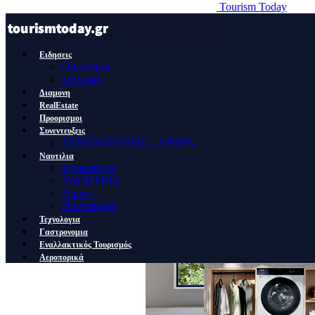
Tourism Today
Ειδησεις
Οικονομια
Πολιτικη
Διαμονη
RealEstate
Προορισμοι
Συνεντευξεις
ΣΥΝΕΝΤΕΥΞΕΙΣ – ΑΡΘΡΑ
Ναυτιλια
Κρουαζιερα
YACHTING
Λιμανι
Ποντοπορος
Τεχνολογια
Γαστρονομια
Εναλλακτικός Τουρισμός
Αεροπορικά