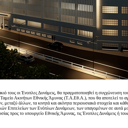
άκιό τους οι Ένοπλες Δυνάμεις, θα πραγματοποιηθεί η συγχώνευση τ
Ταμείο Ακινήτων Εθνικής Άμυνας (Τ.Α.Εθ.Α.), που θα αποτελεί το αγ
ν, μεταξύ άλλων, τα κινητά και ακίνητα περιουσιακά στοιχεία και κά
ενικών Επιτελείων των Ενόπλων Δυνάμεων, των υπαγομένων σε αυτά 
σίας προς το υπουργείο Εθνικής Άμυνας, τις Ένοπλες Δυνάμεις ή του