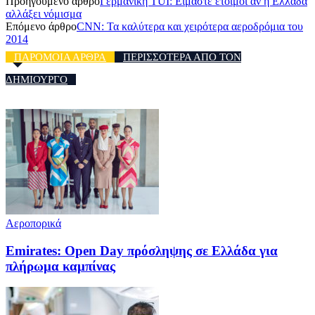
Προηγούμενο άρθρο
Γερμανική TUI: Είμαστε έτοιμοι αν η Ελλάδα
αλλάξει νόμισμα
Επόμενο άρθρο
CNN: Τα καλύτερα και χειρότερα αεροδρόμια του
2014
ΠΑΡΟΜΟΙΑ ΑΡΘΡΑ
ΠΕΡΙΣΣΟΤΕΡΑ ΑΠΟ ΤΟΝ
ΔΗΜΙΟΥΡΓΟ
Αεροπορικά
Emirates: Open Day πρόσληψης σε Ελλάδα για
πλήρωμα καμπίνας