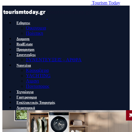
Tourism Today
Ειδησεις
Οικονομια
Πολιτικη
Διαμονη
RealEstate
Προορισμοι
Συνεντευξεις
ΣΥΝΕΝΤΕΥΞΕΙΣ – ΑΡΘΡΑ
Ναυτιλια
Κρουαζιερα
YACHTING
Λιμανι
Ποντοπορος
Τεχνολογια
Γαστρονομια
Εναλλακτικός Τουρισμός
Αεροπορικά