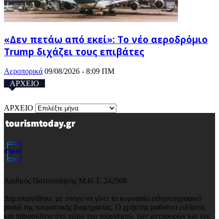
«Δεν πετάω από εκεί»: Το νέο αεροδρόμιο
Trump διχάζει τους επιβάτες
Αεροπορικά
09/08/2026 - 8:09 ΠΜ
ΑΡΧΕΙΟ
ΑΡΧΕΙΟ
Αριθμός Πιστοποίησης Μ.Η.Τ. 242908
Δημιουργήθηκε με στόχο να γίνει το κορυφαίο ειδησεογραφικό
portal της τουριστικής βιομηχανίας. Ο χρήστης μαθαίνει ειδήσεις
και παρασκήνια στο χώρο του τουρισμού, των μεταφορών και του