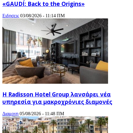
«GAUDÍ: Back to the Origins»
Ειδησεις
03/08/2026 - 11:14 ΠΜ
Η Radisson Hotel Group λανσάρει νέα
υπηρεσία για μακροχρόνιες διαμονές
Διαμονη
05/08/2026 - 11:48 ΠΜ