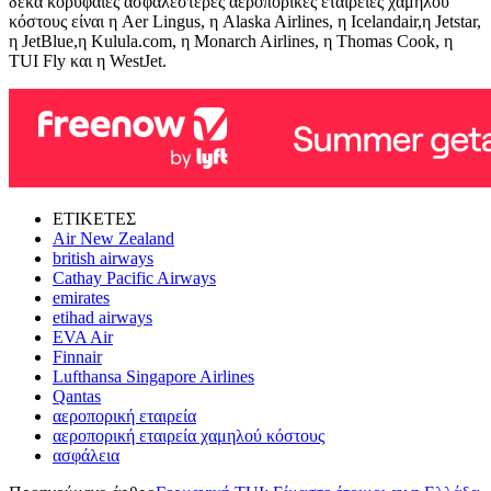
δέκα κορυφαίες ασφαλέστερες αεροπορικές εταιρείες χαμηλού
κόστους είναι η Aer Lingus, η Alaska Airlines, η Icelandair,η Jetstar,
η JetBlue,η Kulula.com, η Monarch Airlines, η Thomas Cook, η
TUI Fly και η WestJet.
ΕΤΙΚΕΤΕΣ
Air New Zealand
british airways
Cathay Pacific Airways
emirates
etihad airways
EVA Air
Finnair
Lufthansa Singapore Airlines
Qantas
αεροπορική εταιρεία
αεροπορική εταιρεία χαμηλού κόστους
ασφάλεια