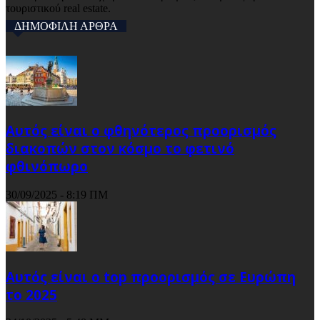
τουριστικού real estate.
ΔΗΜΟΦΙΛΗ ΑΡΘΡΑ
Αυτός είναι ο φθηνότερος προορισμός
διακοπών στον κόσμο το φετινό
φθινόπωρο
30/09/2025 - 8:19 ΠΜ
Αυτός είναι ο top προορισμός σε Ευρώπη
το 2025