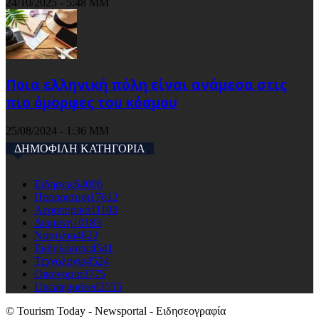
24/10/2025 - 5:48 ΜΜ
Ποια ελληνική πόλη είναι ανάμεσα στις
πιο όμορφες του κόσμου
25/08/2024 - 1:36 ΜΜ
ΔΗΜΟΦΙΛΗ ΚΑΤΗΓΟΡΙΑ
Ειδησεις
64006
Προορισμοι
17612
Αεροπορικά
11103
Διαμονη
10183
Ναυτιλια
4822
Εκδηλώσεις
4541
Τεχνολογια
4524
Οικονομια
3775
Uncategorised
2555
© Tourism Today - Newsportal - Ειδησεογραφία