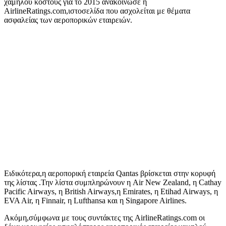
χαμηλού κόστους για το 2015 ανακοίνωσε η
AirlineRatings.com,ιστοσελίδα που ασχολείται με θέματα
ασφαλείας των αεροπορικών εταιρειών.
Ειδικότερα,η αεροπορική εταιρεία Qantas βρίσκεται στην κορυφή
της λίστας .Την λίστα συμπληρώνουν η Air New Zealand, η Cathay
Pacific Airways, η British Airways,η Emirates, η Etihad Airways, η
EVA Air, η Finnair, η Lufthansa και η Singapore Airlines.
Ακόμη,σύμφωνα με τους συντάκτες της AirlineRatings.com οι