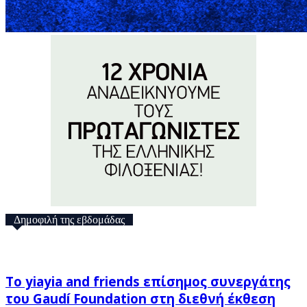
Δημοφιλή της εβδομάδας
Το yiayia and friends επίσημος συνεργάτης
του Gaudí Foundation στη διεθνή έκθεση