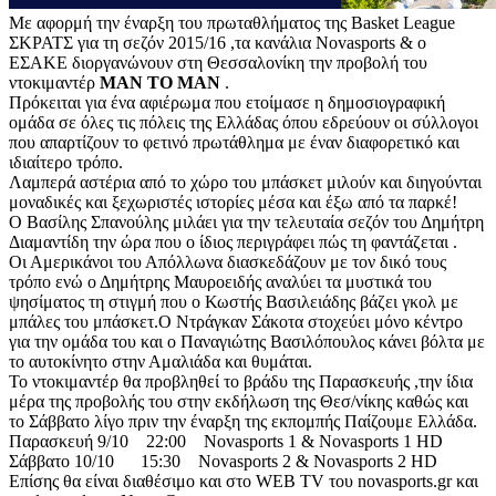
Με αφορμή την έναρξη του πρωταθλήματος της Basket League
ΣΚΡΑΤΣ για τη σεζόν 2015/16 ,τα κανάλια Novasports & ο
ΕΣΑΚΕ διοργανώνουν στη Θεσσαλονίκη την προβολή του
ντοκιμαντέρ
MAN TO MAN
.
Πρόκειται για ένα αφιέρωμα που ετοίμασε η δημοσιογραφική
ομάδα σε όλες τις πόλεις της Ελλάδας όπου εδρεύουν οι σύλλογοι
που απαρτίζουν το φετινό πρωτάθλημα με έναν διαφορετικό και
ιδιαίτερο τρόπο.
Λαμπερά αστέρια από το χώρο του μπάσκετ μιλούν και διηγούνται
μοναδικές και ξεχωριστές ιστορίες μέσα και έξω από τα παρκέ!
Ο Βασίλης Σπανούλης μιλάει για την τελευταία σεζόν του Δημήτρη
Διαμαντίδη την ώρα που ο ίδιος περιγράφει πώς τη φαντάζεται .
Οι Αμερικάνοι του Απόλλωνα διασκεδάζουν με τον δικό τους
τρόπο ενώ ο Δημήτρης Μαυροειδής αναλύει τα μυστικά του
ψησίματος τη στιγμή που ο Κωστής Βασιλειάδης βάζει γκολ με
μπάλες του μπάσκετ.Ο Ντράγκαν Σάκοτα στοχεύει μόνο κέντρο
για την ομάδα του και ο Παναγιώτης Βασιλόπουλος κάνει βόλτα με
το αυτοκίνητο στην Αμαλιάδα και θυμάται.
Το ντοκιμαντέρ θα προβληθεί το βράδυ της Παρασκευής ,την ίδια
μέρα της προβολής του στην εκδήλωση της Θεσ/νίκης καθώς και
το Σάββατο λίγο πριν την έναρξη της εκπομπής Παίζουμε Ελλάδα.
Παρασκευή 9/10 22:00 Novasports 1 & Novasports 1 HD
Σάββατο 10/10 15:30 Novasports 2 & Novasports 2 HD
Επίσης θα είναι διαθέσιμο και στο WEB TV του novasports.gr και