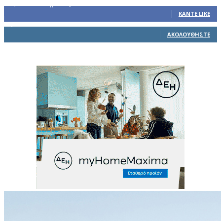
32,793
Υποστηρικτές
ΚΆΝΤΕ LIKE
1,914
Ακόλουθοι
ΑΚΟΛΟΥΘΉΣΤΕ