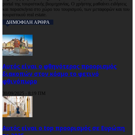
portal της τουριστικής βιομηχανίας. Ο χρήστης μαθαίνει ειδήσεις
και παρασκήνια στο χώρο του τουρισμού, των μεταφορών και του
τουριστικού real estate.
ΔΗΜΟΦΙΛΗ ΑΡΘΡΑ
Αυτός είναι ο φθηνότερος προορισμός
διακοπών στον κόσμο το φετινό
φθινόπωρο
30/09/2025 - 8:19 ΠΜ
Αυτός είναι ο top προορισμός σε Ευρώπη