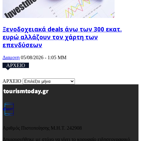
Ξενοδοχειακά deals άνω των 300 εκατ.
ευρώ αλλάζουν τον χάρτη των
επενδύσεων
Διαμονη
05/08/2026 - 1:05 ΜΜ
ΑΡΧΕΙΟ
ΑΡΧΕΙΟ
Αριθμός Πιστοποίησης Μ.Η.Τ. 242908
Δημιουργήθηκε με στόχο να γίνει το κορυφαίο ειδησεογραφικό