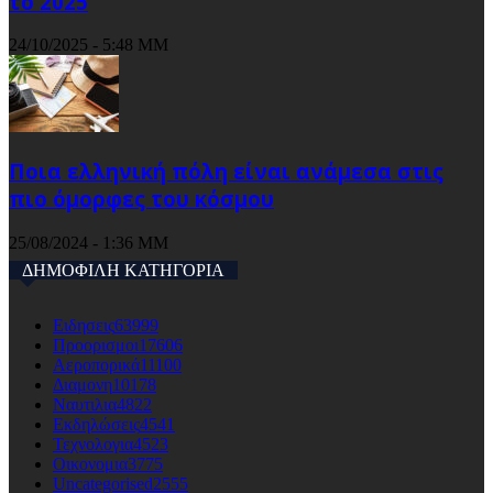
το 2025
24/10/2025 - 5:48 ΜΜ
Ποια ελληνική πόλη είναι ανάμεσα στις
πιο όμορφες του κόσμου
25/08/2024 - 1:36 ΜΜ
ΔΗΜΟΦΙΛΗ ΚΑΤΗΓΟΡΙΑ
Ειδησεις
63999
Προορισμοι
17606
Αεροπορικά
11100
Διαμονη
10178
Ναυτιλια
4822
Εκδηλώσεις
4541
Τεχνολογια
4523
Οικονομια
3775
Uncategorised
2555