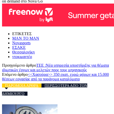
on demand στο Nova Go
ΕΤΙΚΕΤΕΣ
MAN TO MAN
Novasports
ΕΣΑΚΕ
Θεσσαλονίκη
ντοκιμαντέρ
Προηγούμενο άρθρο
ΤΕΕ :Νέα υπηρεσία υποστήριξης για θέματα
ιδιωτικών έργων και μελετών προς τους μηχανικούς
Επόμενο άρθρο
<<Χασούρα>> 350 εκατ. ευρώ φόρων και 15.000
θέσεων εργασίας από τα παράνομα καταλύματα
ΠΑΡΟΜΟΙΑ ΑΡΘΡΑ
ΠΕΡΙΣΣΟΤΕΡΑ ΑΠΟ ΤΟΝ
ΔΗΜΙΟΥΡΓΟ