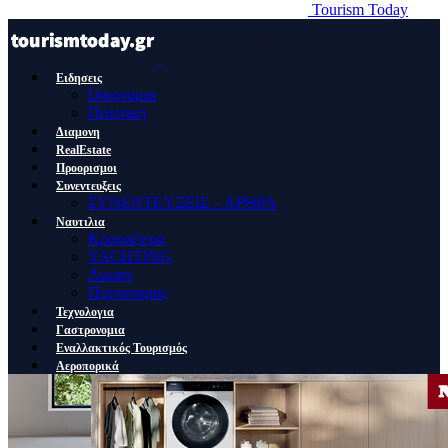
Tourism Today
Ειδησεις
Οικονομια
Πολιτικη
Διαμονη
RealEstate
Προορισμοι
Συνεντευξεις
ΣΥΝΕΝΤΕΥΞΕΙΣ – ΑΡΘΡΑ
Ναυτιλια
Κρουαζιερα
YACHTING
Λιμανι
Ποντοπορος
Τεχνολογια
Γαστρονομια
Εναλλακτικός Τουρισμός
Αεροπορικά