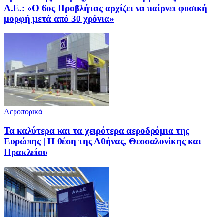
Α.Ε.: «Ο 6ος Προβλήτας αρχίζει να παίρνει φυσική
μορφή μετά από 30 χρόνια»
Αεροπορικά
Τα καλύτερα και τα χειρότερα αεροδρόμια της
Ευρώπης | Η θέση της Αθήνας, Θεσσαλονίκης και
Ηρακλείου