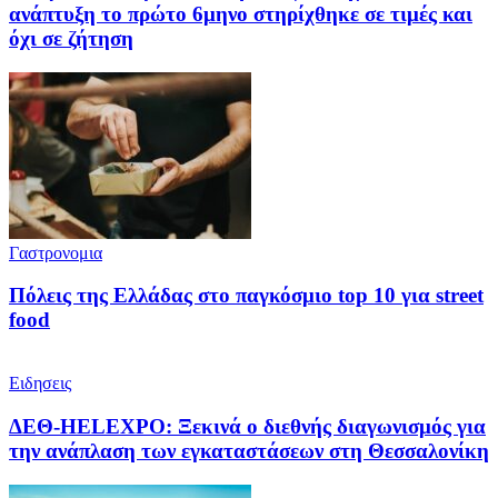
ανάπτυξη το πρώτο 6μηνο στηρίχθηκε σε τιμές και
όχι σε ζήτηση
Γαστρονομια
Πόλεις της Ελλάδας στο παγκόσμιο top 10 για street
food
Ειδησεις
ΔΕΘ-HELEXPO: Ξεκινά ο διεθνής διαγωνισμός για
την ανάπλαση των εγκαταστάσεων στη Θεσσαλονίκη