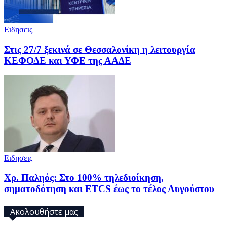
Ειδησεις
Στις 27/7 ξεκινά σε Θεσσαλονίκη η λειτουργία
ΚΕΦΟΔΕ και ΥΦΕ της ΑΑΔΕ
Ειδησεις
Χρ. Παληός: Στο 100% τηλεδιοίκηση,
σηματοδότηση και ETCS έως το τέλος Αυγούστου
Ακολουθήστε μας