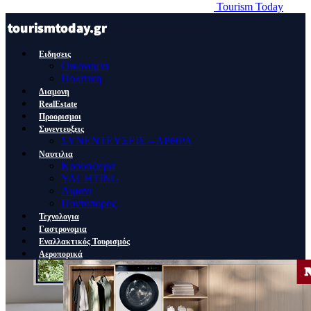
Tourism Today
Ειδησεις
Οικονομια
Πολιτικη
Διαμονη
RealEstate
Προορισμοι
Συνεντευξεις
ΣΥΝΕΝΤΕΥΞΕΙΣ – ΑΡΘΡΑ
Ναυτιλια
Κρουαζιερα
YACHTING
Λιμανι
Ποντοπορος
Τεχνολογια
Γαστρονομια
Εναλλακτικός Τουρισμός
Αεροπορικά