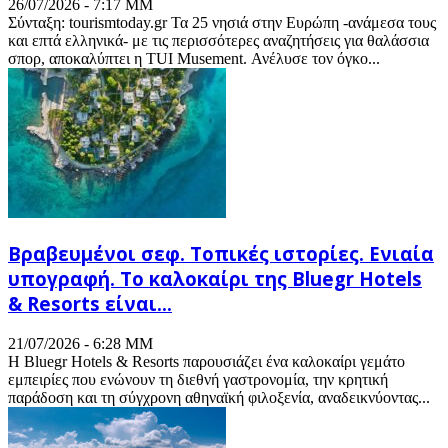
26/07/2026 - 7:17 ΜΜ
Σύνταξη: tourismtoday.gr Τα 25 νησιά στην Ευρώπη -ανάμεσα τους
και επτά ελληνικά- με τις περισσότερες αναζητήσεις για θαλάσσια
σπορ, αποκαλύπτει η TUI Musement. Ανέλυσε τον όγκο...
Βραβευμένοι σεφ. Τοπικές ιστορίες. Ενιαία
υπογραφή. Το καλοκαίρι της Bluegr Hotels
& Resorts είναι...
21/07/2026 - 6:28 ΜΜ
Η Bluegr Hotels & Resorts παρουσιάζει ένα καλοκαίρι γεμάτο
εμπειρίες που ενώνουν τη διεθνή γαστρονομία, την κρητική
παράδοση και τη σύγχρονη αθηναϊκή φιλοξενία, αναδεικνύοντας...