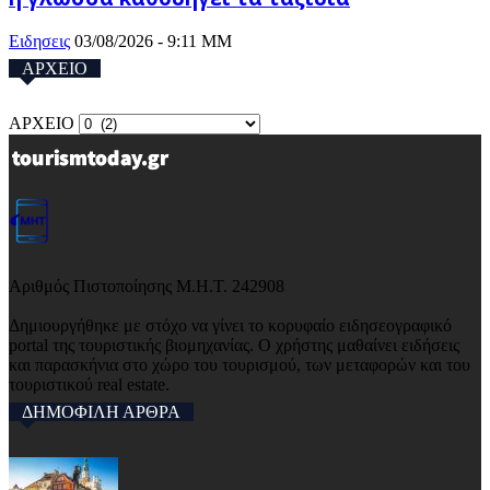
Ειδησεις
03/08/2026 - 9:11 ΜΜ
ΑΡΧΕΙΟ
ΑΡΧΕΙΟ
Αριθμός Πιστοποίησης Μ.Η.Τ. 242908
Δημιουργήθηκε με στόχο να γίνει το κορυφαίο ειδησεογραφικό
portal της τουριστικής βιομηχανίας. Ο χρήστης μαθαίνει ειδήσεις
και παρασκήνια στο χώρο του τουρισμού, των μεταφορών και του
τουριστικού real estate.
ΔΗΜΟΦΙΛΗ ΑΡΘΡΑ