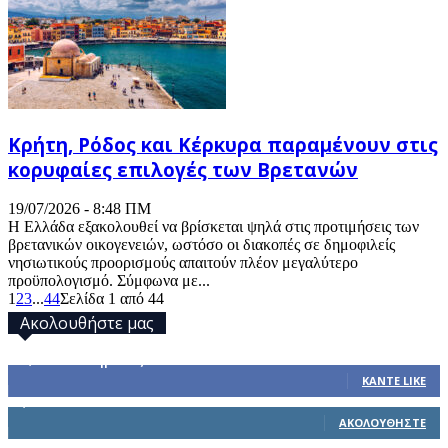
Κρήτη, Ρόδος και Κέρκυρα παραμένουν στις
κορυφαίες επιλογές των Βρετανών
19/07/2026 - 8:48 ΠΜ
Η Ελλάδα εξακολουθεί να βρίσκεται ψηλά στις προτιμήσεις των
βρετανικών οικογενειών, ωστόσο οι διακοπές σε δημοφιλείς
νησιωτικούς προορισμούς απαιτούν πλέον μεγαλύτερο
προϋπολογισμό. Σύμφωνα με...
1
2
3
...
44
Σελίδα 1 από 44
Ακολουθήστε μας
32,793
Υποστηρικτές
ΚΆΝΤΕ LIKE
1,914
Ακόλουθοι
ΑΚΟΛΟΥΘΉΣΤΕ