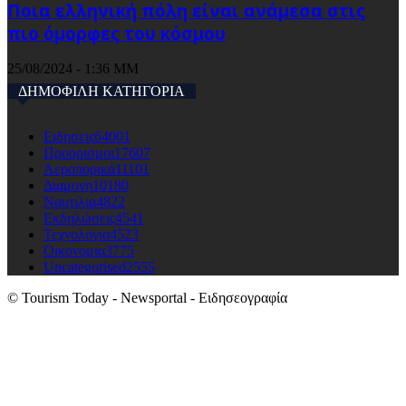
Ποια ελληνική πόλη είναι ανάμεσα στις
πιο όμορφες του κόσμου
25/08/2024 - 1:36 ΜΜ
ΔΗΜΟΦΙΛΗ ΚΑΤΗΓΟΡΙΑ
Ειδησεις
64001
Προορισμοι
17607
Αεροπορικά
11101
Διαμονη
10180
Ναυτιλια
4822
Εκδηλώσεις
4541
Τεχνολογια
4523
Οικονομια
3775
Uncategorised
2555
© Tourism Today - Newsportal - Ειδησεογραφία