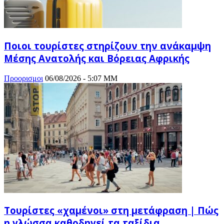
Ποιοι τουρίστες στηρίζουν την ανάκαμψη
Μέσης Ανατολής και Βόρειας Αφρικής
Προορισμοι
06/08/2026 - 5:07 ΜΜ
Τουρίστες «χαμένοι» στη μετάφραση | Πώς
η γλώσσα καθοδηγεί τα ταξίδια