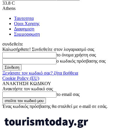
33.8
C
Athens
Ταυτοτητα
Οροι Χρησης
Διαφημιση
Συμμορφωση
συνδεθείτε
Καλωσήρθατε! Συνδεθείτε στον λογαριασμό σας
το όνομα χρήστη σας
ο κωδικός πρόσβασης σας
Ξεχάσατε τον κωδικό σας? ζήτα βοήθεια
Cookie Policy (EU)
ΑΝΑΚΤΗΣΗ ΚΩΔΙΚΟΥ
Ανακτήστε τον κωδικό σας
το email σας
Ένας κωδικός πρόσβασης θα σταλθεί με e-mail σε εσάς.