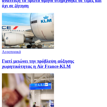
ανάπτυξη το πρώτο 6μηνο στηρίχθηκε σε τιμές και
όχι σε ζήτηση
Αεροπορικά
Γιατί μειώνει την πρόβλεψη αύξησης
χωρητικότητας η Air France-KLM