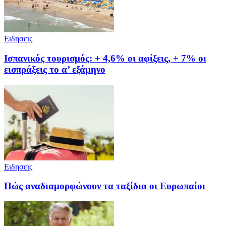
Ειδησεις
Ισπανικός τουρισμός: + 4,6% οι αφίξεις, + 7% οι
εισπράξεις το α’ εξάμηνο
Ειδησεις
Πώς αναδιαμορφώνουν τα ταξίδια οι Ευρωπαίοι