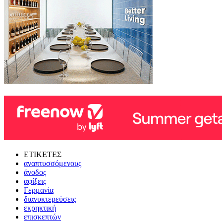
ΕΤΙΚΕΤΕΣ
αναπτυσσόμενους
άνοδος
αφίξεις
Γερμανία
διανυκτερεύσεις
εκρηκτική
επισκεπτών