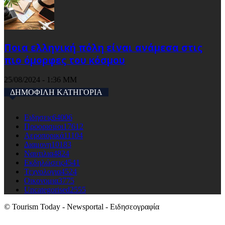
Ποια ελληνική πόλη είναι ανάμεσα στις
πιο όμορφες του κόσμου
25/08/2024 - 1:36 ΜΜ
ΔΗΜΟΦΙΛΗ ΚΑΤΗΓΟΡΙΑ
Ειδησεις
64006
Προορισμοι
17612
Αεροπορικά
11104
Διαμονη
10183
Ναυτιλια
4824
Εκδηλώσεις
4541
Τεχνολογια
4524
Οικονομια
3775
Uncategorised
2555
© Tourism Today - Newsportal - Ειδησεογραφία