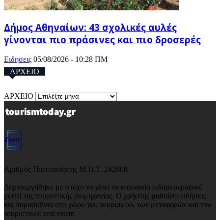
Δήμος Αθηναίων: 43 σχολικές αυλές
γίνονται πιο πράσινες και πιο δροσερές
Ειδησεις
05/08/2026 - 10:28 ΠΜ
ΑΡΧΕΙΟ
ΑΡΧΕΙΟ
Αριθμός Πιστοποίησης Μ.Η.Τ. 242908
Δημιουργήθηκε με στόχο να γίνει το κορυφαίο ειδησεογραφικό
portal της τουριστικής βιομηχανίας. Ο χρήστης μαθαίνει ειδήσεις
και παρασκήνια στο χώρο του τουρισμού, των μεταφορών και του
τουριστικού real estate.