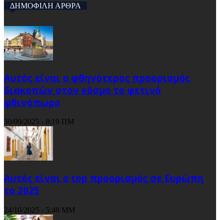
ΔΗΜΟΦΙΛΗ ΑΡΘΡΑ
Αυτός είναι ο φθηνότερος προορισμός
διακοπών στον κόσμο το φετινό
φθινόπωρο
30/09/2025 - 8:19 ΠΜ
Αυτός είναι ο top προορισμός σε Ευρώπη
το 2025
24/10/2025 - 5:48 ΜΜ