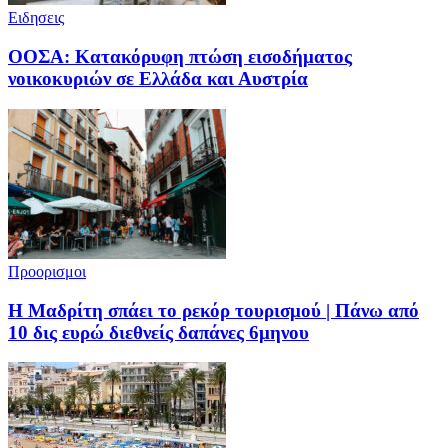
Ειδησεις
ΟΟΣΑ: Κατακόρυφη πτώση εισοδήματος
νοικοκυριών σε Ελλάδα και Αυστρία
Προορισμοι
Η Μαδρίτη σπάει το ρεκόρ τουρισμού | Πάνω από
10 δις ευρώ διεθνείς δαπάνες 6μηνου