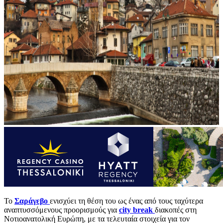
Το
Σαράγεβο
ενισχύει τη θέση του ως ένας από τους ταχύτερα
αναπτυσσόμενους προορισμούς για
city
break
διακοπές στη
Νοτιοανατολική Ευρώπη, με τα τελευταία στοιχεία για τον