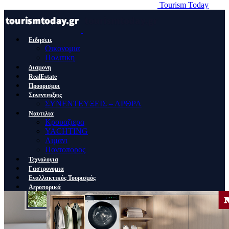
Tourism Today
Ειδησεις
Οικονομια
Πολιτικη
Διαμονη
RealEstate
Προορισμοι
Συνεντευξεις
ΣΥΝΕΝΤΕΥΞΕΙΣ – ΑΡΘΡΑ
Ναυτιλια
Κρουαζιερα
YACHTING
Λιμανι
Ποντοπορος
Τεχνολογια
Γαστρονομια
Εναλλακτικός Τουρισμός
Αεροπορικά