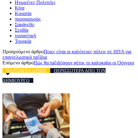
Ηνωμένες Πολιτείες
Κίνα
Κροατία
προορισμούς
Σαράγεβο
Σερβία
τουριστική
Τουρκία
Προηγούμενο άρθρο
Ποιες είναι οι καλύτερες πόλεις σε ΗΠΑ για
επαγγελματικά ταξίδια
Επόμενο άρθρο
Πώς θα ταξιδέψουν φέτος το καλοκαίρι οι Ούγγροι
ΠΑΡΟΜΟΙΑ ΑΡΘΡΑ
ΠΕΡΙΣΣΟΤΕΡΑ ΑΠΟ ΤΟΝ
ΔΗΜΙΟΥΡΓΟ