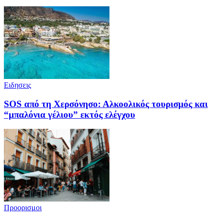
Ειδησεις
SOS από τη Χερσόνησο: Αλκοολικός τουρισμός και
“μπαλόνια γέλιου” εκτός ελέγχου
Προορισμοι