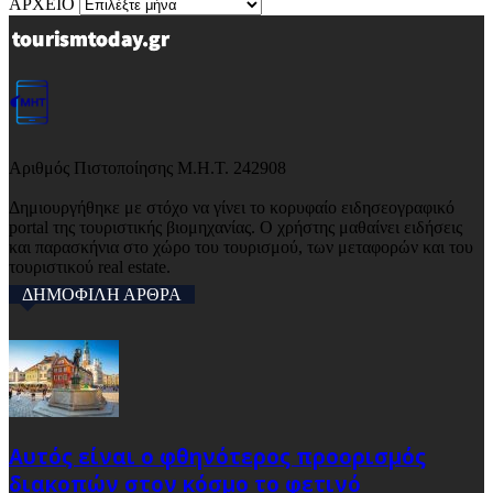
ΑΡΧΕΙΟ
Αριθμός Πιστοποίησης Μ.Η.Τ. 242908
Δημιουργήθηκε με στόχο να γίνει το κορυφαίο ειδησεογραφικό
portal της τουριστικής βιομηχανίας. Ο χρήστης μαθαίνει ειδήσεις
και παρασκήνια στο χώρο του τουρισμού, των μεταφορών και του
τουριστικού real estate.
ΔΗΜΟΦΙΛΗ ΑΡΘΡΑ
Αυτός είναι ο φθηνότερος προορισμός
διακοπών στον κόσμο το φετινό