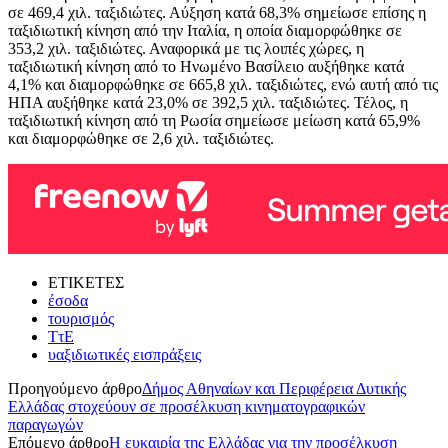
σε 469,4 χιλ. ταξιδιώτες. Αύξηση κατά 68,3% σημείωσε επίσης η
ταξιδιωτική κίνηση από την Ιταλία, η οποία διαμορφώθηκε σε
353,2 χιλ. ταξιδιώτες. Αναφορικά με τις λοιπές χώρες, η
ταξιδιωτική κίνηση από το Ηνωμένο Βασίλειο αυξήθηκε κατά
4,1% και διαμορφώθηκε σε 665,8 χιλ. ταξιδιώτες, ενώ αυτή από τις
ΗΠΑ αυξήθηκε κατά 23,0% σε 392,5 χιλ. ταξιδιώτες. Τέλος, η
ταξιδιωτική κίνηση από τη Ρωσία σημείωσε μείωση κατά 65,9%
και διαμορφώθηκε σε 2,6 χιλ. ταξιδιώτες.
ΕΤΙΚΕΤΕΣ
έσοδα
τουρισμός
ΤτΕ
υαξιδιωτικές εισπράξεις
Προηγούμενο άρθρο
Δήμος Αθηναίων και Περιφέρεια Δυτικής
Ελλάδας στοχεύουν σε προσέλκυση κινηματογραφικών
παραγωγών
Επόμενο άρθρο
Η ευκαιρία της Ελλάδας για την προσέλκυση