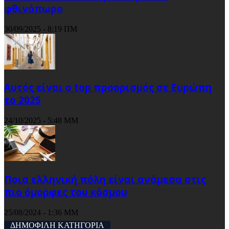
φθινόπωρο
30/09/2025 - 8:19 ΠΜ
Αυτός είναι ο top προορισμός σε Ευρώπη
το 2025
24/10/2025 - 5:48 ΜΜ
Ποια ελληνική πόλη είναι ανάμεσα στις
πιο όμορφες του κόσμου
25/08/2024 - 1:36 ΜΜ
ΔΗΜΟΦΙΛΗ ΚΑΤΗΓΟΡΙΑ