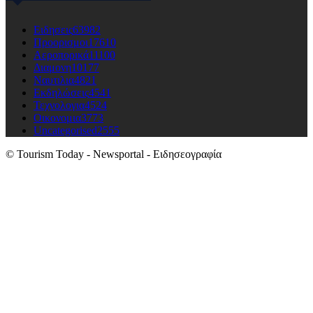
Ειδησεις
63982
Προορισμοι
17610
Αεροπορικά
11100
Διαμονη
10177
Ναυτιλια
4821
Εκδηλώσεις
4541
Τεχνολογια
4524
Οικονομια
3773
Uncategorised
2555
© Tourism Today - Newsportal - Ειδησεογραφία