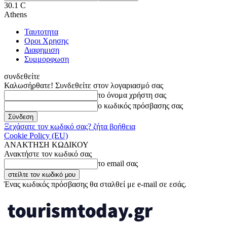
30.1
C
Athens
Ταυτοτητα
Οροι Χρησης
Διαφημιση
Συμμορφωση
συνδεθείτε
Καλωσήρθατε! Συνδεθείτε στον λογαριασμό σας
το όνομα χρήστη σας
ο κωδικός πρόσβασης σας
Ξεχάσατε τον κωδικό σας? ζήτα βοήθεια
Cookie Policy (EU)
ΑΝΑΚΤΗΣΗ ΚΩΔΙΚΟΥ
Ανακτήστε τον κωδικό σας
το email σας
Ένας κωδικός πρόσβασης θα σταλθεί με e-mail σε εσάς.