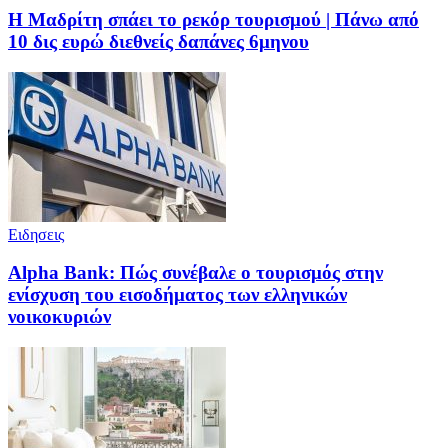
Η Μαδρίτη σπάει το ρεκόρ τουρισμού | Πάνω από
10 δις ευρώ διεθνείς δαπάνες 6μηνου
Ειδησεις
Alpha Bank: Πώς συνέβαλε ο τουρισμός στην
ενίσχυση του εισοδήματος των ελληνικών
νοικοκυριών