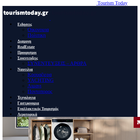
Tourism Today
Ειδησεις
Οικονομια
Πολιτικη
Διαμονη
RealEstate
Προορισμοι
Συνεντευξεις
ΣΥΝΕΝΤΕΥΞΕΙΣ – ΑΡΘΡΑ
Ναυτιλια
Κρουαζιερα
YACHTING
Λιμανι
Ποντοπορος
Τεχνολογια
Γαστρονομια
Εναλλακτικός Τουρισμός
Αεροπορικά