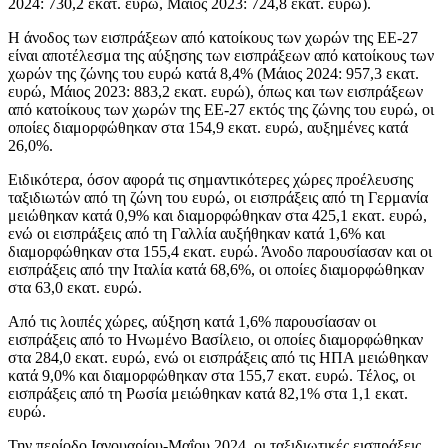
2024: 730,2 εκατ. ευρώ, Μάιος 2023: 724,8 εκατ. ευρώ).
Η άνοδος των εισπράξεων από κατοίκους των χωρών της ΕΕ-27
είναι αποτέλεσμα της αύξησης των εισπράξεων από κατοίκους των
χωρών της ζώνης του ευρώ κατά 8,4% (Μάιος 2024: 957,3 εκατ.
ευρώ, Μάιος 2023: 883,2 εκατ. ευρώ), όπως και των εισπράξεων
από κατοίκους των χωρών της ΕΕ-27 εκτός της ζώνης του ευρώ, οι
οποίες διαμορφώθηκαν στα 154,9 εκατ. ευρώ, αυξημένες κατά
26,0%.
Ειδικότερα, όσον αφορά τις σημαντικότερες χώρες προέλευσης
ταξιδιωτών από τη ζώνη του ευρώ, οι εισπράξεις από τη Γερμανία
μειώθηκαν κατά 0,9% και διαμορφώθηκαν στα 425,1 εκατ. ευρώ,
ενώ οι εισπράξεις από τη Γαλλία αυξήθηκαν κατά 1,6% και
διαμορφώθηκαν στα 155,4 εκατ. ευρώ. Άνοδο παρουσίασαν και οι
εισπράξεις από την Ιταλία κατά 68,6%, οι οποίες διαμορφώθηκαν
στα 63,0 εκατ. ευρώ.
Από τις λοιπές χώρες, αύξηση κατά 1,6% παρουσίασαν οι
εισπράξεις από το Ηνωμένο Βασίλειο, οι οποίες διαμορφώθηκαν
στα 284,0 εκατ. ευρώ, ενώ οι εισπράξεις από τις ΗΠΑ μειώθηκαν
κατά 9,0% και διαμορφώθηκαν στα 155,7 εκατ. ευρώ. Τέλος, οι
εισπράξεις από τη Ρωσία μειώθηκαν κατά 82,1% στα 1,1 εκατ.
ευρώ.
Την περίοδο Ιανουαρίου-Μαΐου 2024, οι ταξιδιωτικές εισπράξεις