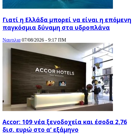
Γιατί η Ελλάδα μπορεί να είναι η επόμενη
παγκόσμια δύναμη στα υδροπλάνα
Ναυτιλια
07/08/2026 - 9:17 ΠΜ
Accor: 109 νέα ξενοδοχεία και έσοδα 2,76
δισ. ευρώ στο α’ εξάμηνο