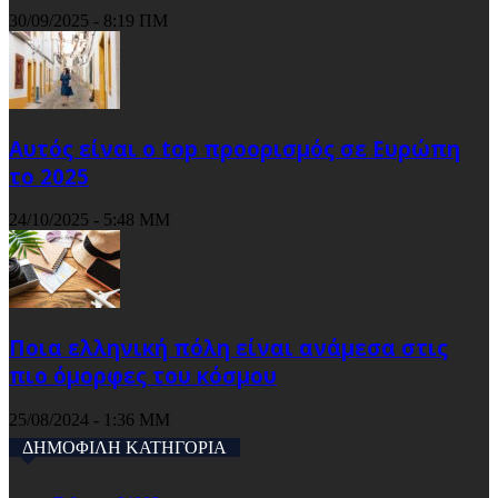
30/09/2025 - 8:19 ΠΜ
Αυτός είναι ο top προορισμός σε Ευρώπη
το 2025
24/10/2025 - 5:48 ΜΜ
Ποια ελληνική πόλη είναι ανάμεσα στις
πιο όμορφες του κόσμου
25/08/2024 - 1:36 ΜΜ
ΔΗΜΟΦΙΛΗ ΚΑΤΗΓΟΡΙΑ