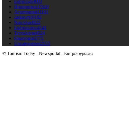
Ειδησεις
64003
Προορισμοι
17610
Αεροπορικά
11101
Διαμονη
10182
Ναυτιλια
4822
Εκδηλώσεις
4541
Τεχνολογια
4524
Οικονομια
3775
Uncategorised
2555
© Tourism Today - Newsportal - Ειδησεογραφία