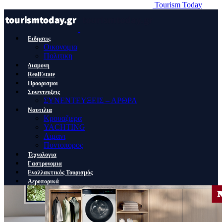
Tourism Today
Ειδησεις
Οικονομια
Πολιτικη
Διαμονη
RealEstate
Προορισμοι
Συνεντευξεις
ΣΥΝΕΝΤΕΥΞΕΙΣ – ΑΡΘΡΑ
Ναυτιλια
Κρουαζιερα
YACHTING
Λιμανι
Ποντοπορος
Τεχνολογια
Γαστρονομια
Εναλλακτικός Τουρισμός
Αεροπορικά