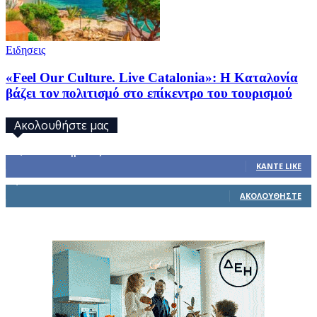
Ειδησεις
«Feel Our Culture. Live Catalonia»: Η Καταλονία
βάζει τον πολιτισμό στο επίκεντρο του τουρισμού
Ακολουθήστε μας
32,793
Υποστηρικτές
ΚΆΝΤΕ LIKE
1,914
Ακόλουθοι
ΑΚΟΛΟΥΘΉΣΤΕ