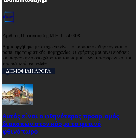
Αριθμός Πιστοποίησης Μ.Η.Τ. 242908
Δημιουργήθηκε με στόχο να γίνει το κορυφαίο ειδησεογραφικό
portal της τουριστικής βιομηχανίας. Ο χρήστης μαθαίνει ειδήσεις
και παρασκήνια στο χώρο του τουρισμού, των μεταφορών και του
τουριστικού real estate.
ΔΗΜΟΦΙΛΗ ΑΡΘΡΑ
Αυτός είναι ο φθηνότερος προορισμός
διακοπών στον κόσμο το φετινό
φθινόπωρο