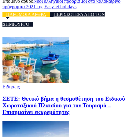
Επόμενο άρθρο
Νέοι ελληνικοί προορισμοί στο καλοκαιρινό
πρόγραμμα 2021 της EasyJet holidays
ΠΑΡΟΜΟΙΑ ΑΡΘΡΑ
ΠΕΡΙΣΣΟΤΕΡΑ ΑΠΟ ΤΟΝ
ΔΗΜΙΟΥΡΓΟ
Ειδησεις
ΣΕΤΕ: Θετικό βήμα η θεσμοθέτηση του Ειδικού
Χωροταξικού Πλαισίου για τον Τουρισμό –
Επισημαίνει εκκρεμότητες