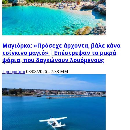
Μαγιόρκα: «Πρόσεχε άρχοντα, βάλε κάνα
τσίγκινο μαγιό» | Επέστρεψαν τα μικρά
ψάρια, που δαγκώνουν λουόμενους
Προορισμοι
03/08/2026 - 7:38 ΜΜ